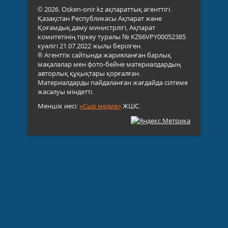
© 2026. Osken-onir.kz ақпараттық агенттігі.
Қазақстан Республикасы Ақпарат және
Қоғамдық даму министрлігі, Ақпарат
комитетінің тіркеу туралы № KZ66VPY00052385
куәлігі 21.07.2022 жылы берілген.
® Агенттік сайтында жарияланған барлық
мақалалар мен фото-бейне материалдардың
авторлық құқықтары қорғалған.
Материалдарды пайдаланған жағдайда сілтеме
жасалуы міндетті.
Меншік иесі:
«Сыр медиа»
ЖШС.