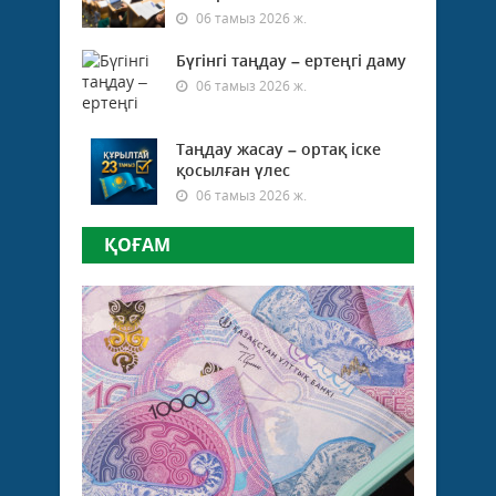
06 тамыз 2026 ж.
Бүгінгі таңдау – ертеңгі даму
06 тамыз 2026 ж.
Таңдау жасау – ортақ іске
қосылған үлес
06 тамыз 2026 ж.
ҚОҒАМ