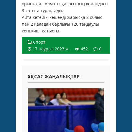
орынға, ал Алматы қаласының командасы
3-сатыға тұрақтады.
Айта кетейік, кешенді жарысқа 8 облыс
пен 2 қаладан барлығы 120 таңдаулы
конькиші қатысты.
Спорт
17 наурыз 2023 ж.
452
0
ҰҚСАС ЖАҢАЛЫҚТАР: