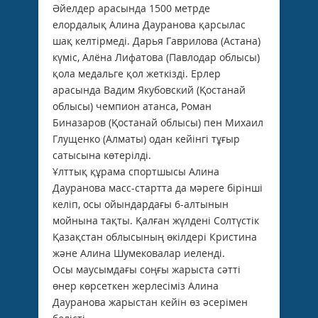
Әйелдер арасында 1500 метрде
елордалық Алина Дауранова қарсылас
шақ келтірмеді. Дарья Гаврилова (Астана)
күміс, Алёна Лифатова (Павлодар облысы)
қола медальге қол жеткізді. Ерлер
арасында Вадим Якубовский (Қостанай
облысы) чемпион атанса, Роман
Биназаров (Қостанай облысы) пен Михаил
Глущенко (Алматы) одан кейінгі тұғыр
сатысына көтерілді.
Ұлттық құрама спортшысы Алина
Дауранова масс-стартта да мәреге бірінші
келіп, осы ойындардағы 6-алтынын
мойнына тақты. Қалған жүлдені Солтүстік
Қазақстан облысының өкілдері Кристина
және Алина Шумековалар иеленді.
Осы маусымдағы соңғы жарыста сәтті
өнер көрсеткен жерлесіміз Алина
Дауранова жарыстан кейін өз әсерімен