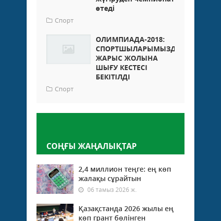
өтеді
Спорт
ОЛИМПИАДА-2018:
СПОРТШЫЛАРЫМЫЗДЫҢ
ЖАРЫС ЖОЛЫНА
ШЫҒУ КЕСТЕСІ
БЕКІТІЛДІ
Спорт
Пікір қалдыру
СОҢҒЫ ЖАҢАЛЫҚТАР
2,4 миллион теңге: ең көп
жалақы сұрайтын
06 тамыз 2026 ж.
Қазақстанда 2026 жылы ең
көп грант бөлінген