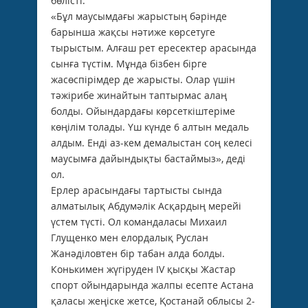
бөлісті.
«Бұл маусымдағы жарыстың бәрінде
барынша жақсы нәтиже көрсетуге
тырыстым. Алғаш рет ересектер арасында
сынға түстім. Мұнда бізбен бірге
жасөспірімдер де жарысты. Олар үшін
тәжірибе жинайтын таптырмас алаң
болды. Ойындардағы көрсеткіштеріме
көңілім толады. Үш күнде 6 алтын медаль
алдым. Енді аз-кем демалыстан соң келесі
маусымға дайындықты бастаймыз», деді
ол.
Ерлер арасындағы тартысты сында
алматылық Абдумәлік Асқардың мерейі
үстем түсті. Ол командаласы Михаил
Глущенко мен елордалық Руслан
Жанәділовтен бір табан алда болды.
Конькимен жүгіруден IV қысқы Жастар
спорт ойындарында жалпы есепте Астана
қаласы жеңіске жетсе, Қостанай облысы 2-