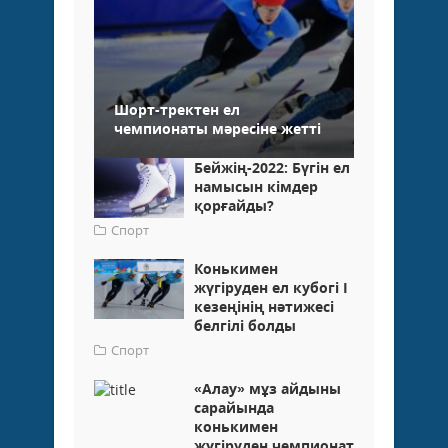
Шорт-тректен ел
чемпионаты мәресіне жетті
Бейжің-2022: Бүгін ел
намысын кімдер
қорғайды?
Спорт
Конькимен
жүгіруден ел кубогі І
кезеңінің нәтижесі
белгілі болды
Спорт
«Алау» мұз айдыны
сарайында
конькимен
жүгіруден чемпионат