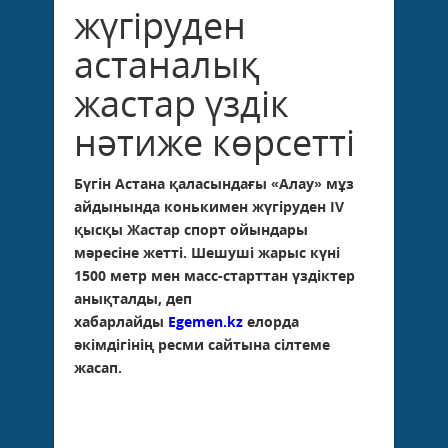
жүгіруден
астаналық
жастар үздік
нәтиже көрсетті
Бүгін Астана қаласындағы «Алау» мұз
айдынында конькимен жүгіруден IV
қысқы Жастар спорт ойындары
мәресіне жетті. Шешуші жарыс күні
1500 метр мен масс-старттан үздіктер
анықталды, деп
хабарлайды
Egemen.kz
елорда
әкімдігінің ресми сайтына сілтеме
жасап.