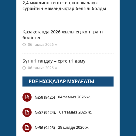
2,4 миллион теңге: ең көп жалақы
сұрайтын мамандықтар белгілі болды
Қазақстанда 2026 жылы ең көп грант
бөлінген
06 тамыз 2026 ж.
Бүгінгі таңдау – ертеңгі даму
06 тамыз 2026 ж.
PDF НҰСҚАЛАР МҰРАҒАТЫ
04 тамыз 2026 ж.
№58 (9425)
01 тамыз 2026 ж.
№57 (9424).
28 шілде 2026 ж.
№56 (9423)