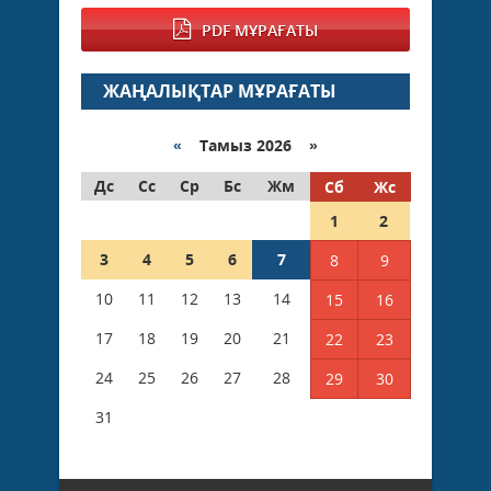
PDF МҰРАҒАТЫ
ЖАҢАЛЫҚТАР МҰРАҒАТЫ
«
Тамыз 2026 »
Дс
Сс
Ср
Бс
Жм
Сб
Жс
1
2
3
4
5
6
7
8
9
10
11
12
13
14
15
16
17
18
19
20
21
22
23
24
25
26
27
28
29
30
31