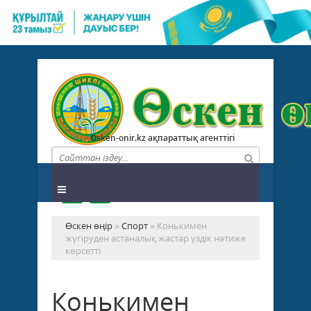
Osken-onir.kz ақпараттық агенттігі
Өскен өңір
»
Спорт
» Конькимен
жүгіруден астаналық жастар үздік нәтиже
көрсетті
Конькимен