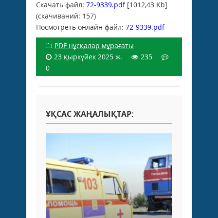
Скачать файл:
72-9339.pdf
[1012,43 Kb]
(cкачиваний: 157)
Посмотреть онлайн файл:
72-9339.pdf
PDF нұсқалар мұрағаты
23 қыркүйек 2025 ж.
235
0
ҰҚСАС ЖАҢАЛЫҚТАР: