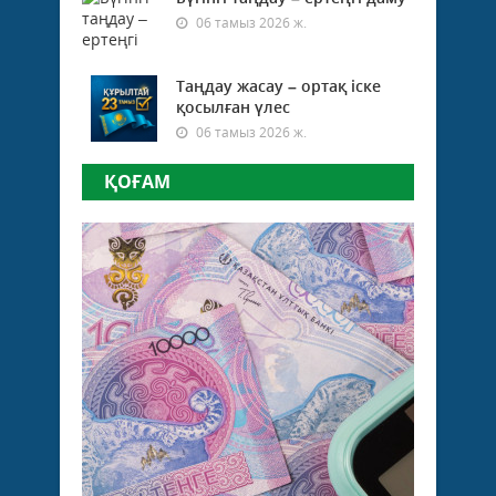
06 тамыз 2026 ж.
Таңдау жасау – ортақ іске
қосылған үлес
06 тамыз 2026 ж.
ҚОҒАМ