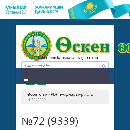
Osken-onir.kz ақпараттық агенттігі
Өскен өңір
»
PDF нұсқалар мұрағаты
»
№72 (9339)
№72 (9339)