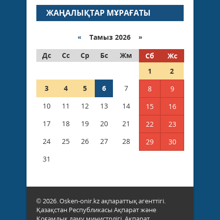
ЖАҢАЛЫҚТАР МҰРАҒАТЫ
«
Тамыз 2026 »
Дс
Сс
Ср
Бс
Жм
Сб
Жс
1
2
3
4
5
6
7
8
9
10
11
12
13
14
15
16
17
18
19
20
21
22
23
24
25
26
27
28
29
30
31
© 2026. Osken-onir.kz ақпараттық агенттігі.
Қазақстан Республикасы Ақпарат және
Қоғамдық даму министрлігі, Ақпарат