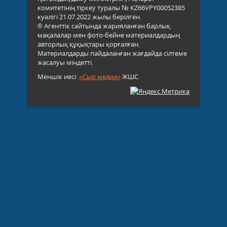
комитетінің тіркеу туралы № KZ66VPY00052385
куәлігі 21.07.2022 жылы берілген.
® Агенттік сайтында жарияланған барлық
мақалалар мен фото-бейне материалдардың
авторлық құқықтары қорғалған.
Материалдарды пайдаланған жағдайда сілтеме
жасалуы міндетті.
Меншік иесі:
«Сыр медиа»
ЖШС.