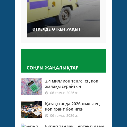
ӨТКЕЛДЕ ӨТКЕН УАҚЫТ
Пікір қалдыру
СОҢҒЫ ЖАҢАЛЫҚТАР
2,4 миллион теңге: ең көп
жалақы сұрайтын
06 тамыз 2026 ж.
Қазақстанда 2026 жылы ең
көп грант бөлінген
06 тамыз 2026 ж.
Бүгінгі таңдау – ертеңгі даму