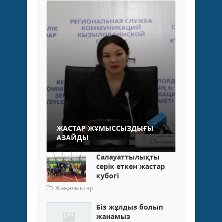
ЖАСТАР ЖҰМЫССЫЗДЫҒЫ
АЗАЙДЫ
Салауаттылықты
серік еткен жастар
кубогі
Жаңалықтар
Біз жұлдыз болып
жанамыз