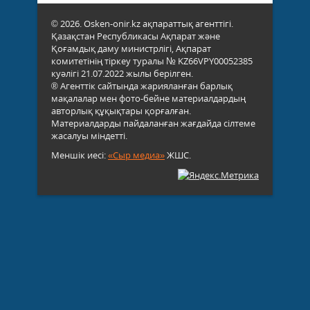
© 2026. Osken-onir.kz ақпараттық агенттігі.
Қазақстан Республикасы Ақпарат және
Қоғамдық даму министрлігі, Ақпарат
комитетінің тіркеу туралы № KZ66VPY00052385
куәлігі 21.07.2022 жылы берілген.
® Агенттік сайтында жарияланған барлық
мақалалар мен фото-бейне материалдардың
авторлық құқықтары қорғалған.
Материалдарды пайдаланған жағдайда сілтеме
жасалуы міндетті.
Меншік иесі:
«Сыр медиа»
ЖШС.