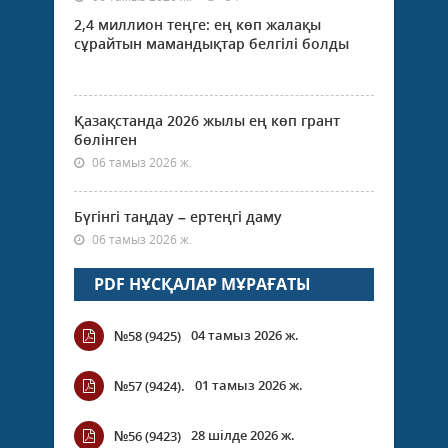
2,4 миллион теңге: ең көп жалақы
сұрайтын мамандықтар белгілі болды
Қазақстанда 2026 жылы ең көп грант
бөлінген
06 тамыз 2026 ж.
Бүгінгі таңдау – ертеңгі даму
06 тамыз 2026 ж.
PDF НҰСҚАЛАР МҰРАҒАТЫ
04 тамыз 2026 ж.
№58 (9425)
01 тамыз 2026 ж.
№57 (9424).
28 шілде 2026 ж.
№56 (9423)