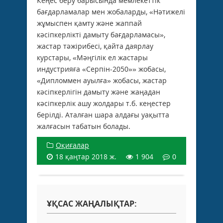
Кеңес беру барысында мемлекеттік
бағдарламалар мен жобаларды, «Нәтижелі
жұмыспен қамту және жаппай
кәсіпкерлікті дамыту бағдарламасы»,
жастар тәжірибесі, қайта даярлау
курстары, «Мәңгілік ел жастары
индустрияға «Серпін-2050»» жобасы,
«Дипломмен ауылға» жобасы, жастар
кәсіпкерлігін дамыту және жаңадан
кәсіпкерлік ашу жолдары т.б. кеңестер
берілді. Аталған шара алдағы уақытта
жалғасын табатын болады.
Оқиғалар
18 қаңтар 2018 ж.
1 904
0
ҰҚСАС ЖАҢАЛЫҚТАР: