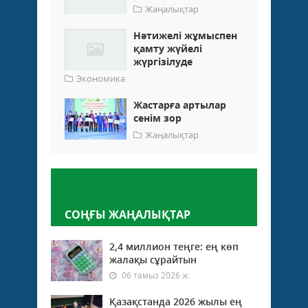
Жаңалықтар
Нәтижелі жұмыспен
қамту жүйелі
жүргізілуде
Экономика
Жастарға артылар
сенім зор
Жаңалықтар
Пікір қалдыру
СОҢҒЫ ЖАҢАЛЫҚТАР
2,4 миллион теңге: ең көп
жалақы сұрайтын
06 тамыз 2026 ж.
Қазақстанда 2026 жылы ең