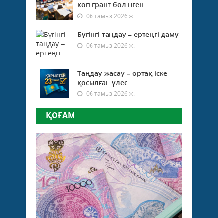
көп грант бөлінген
06 тамыз 2026 ж.
Бүгінгі таңдау – ертеңгі даму
06 тамыз 2026 ж.
Таңдау жасау – ортақ іске
қосылған үлес
06 тамыз 2026 ж.
ҚОҒАМ