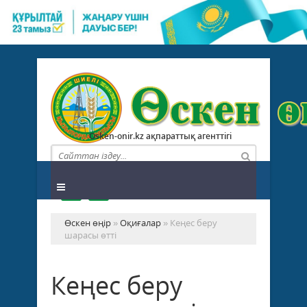
Osken-onir.kz ақпараттық агенттігі
Өскен өңір
»
Оқиғалар
» Кеңес беру
шарасы өтті
Кеңес беру