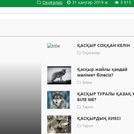
Оқиғалар
31 қаңтар 2019 ж.
3 913
ҚАСҚЫР СОҚҚАН КЕЛІН
Оқиғалар
Қасқыр жайлы қандай
мәлімет білесіз?
Әлем
ҚАСҚЫР ТУРАЛЫ ҚАЗАҚ 
БІЛЕ МЕ?
Тарих
ҚАСҚЫРДЫҢ КИЕСІ
Тарих