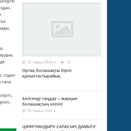
алгерге:
ыздан.
л
ғыс
шады,
а,
дардың
 де
05 тамыз 2026 ж.
72
Ортақ болашақты бірге
, содан
қалыптастырайық
а ғана
ерігі,
Белсенді таңдау – жарқын
рғап,
болашақтың кепілі
05 тамыз 2026 ж.
ЦИФРЛАНДЫРУ САЛАСЫН ДАМЫТУ