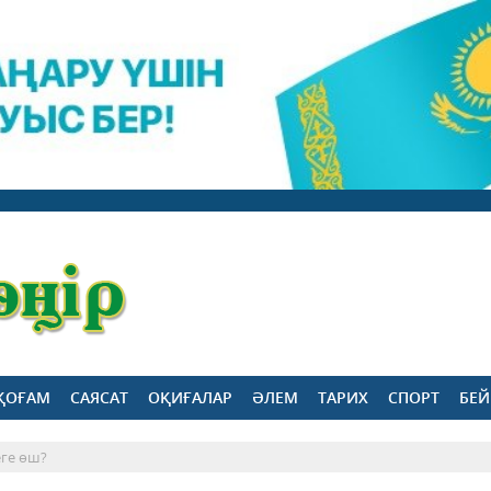
ҚОҒАМ
САЯСАТ
ОҚИҒАЛАР
ӘЛЕМ
ТАРИХ
СПОРТ
БЕЙ
еге өш?