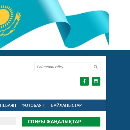
НЕБАЯН
ФОТОБАЯН
БАЙЛАНЫСТАР
СОҢҒЫ ЖАҢАЛЫҚТАР