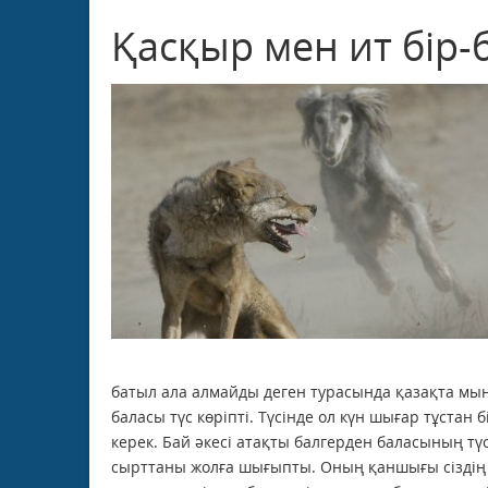
Қасқыр мен ит бір-б
батыл ала алмайды деген турасында қазақта мына
баласы түс көріпті. Түсінде ол күн шығар тұстан 
керек. Бай әкесі атақты балгерден баласының тү
сырттаны жолға шығыпты. Оның қаншығы сіздің б