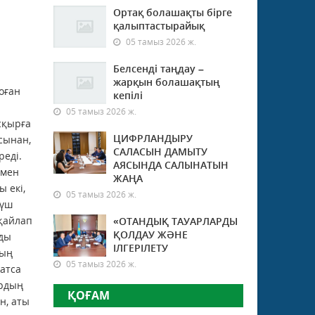
Ортақ болашақты бірге
қалыптастырайық
05 тамыз 2026 ж.
Белсенді таңдау –
жарқын болашақтың
оған
кепілі
05 тамыз 2026 ж.
сқырға
ЦИФРЛАНДЫРУ
сынан,
САЛАСЫН ДАМЫТУ
реді.
АЯСЫНДА САЛЫНАТЫН
 мен
ЖАҢА
 екі,
05 тамыз 2026 ж.
күш
қайлап
«ОТАНДЫҚ ТАУАРЛАРДЫ
ҚОЛДАУ ЖӘНЕ
рды
ІЛГЕРІЛЕТУ
дың
05 тамыз 2026 ж.
жатса
ырдың
ҚОҒАМ
н, аты