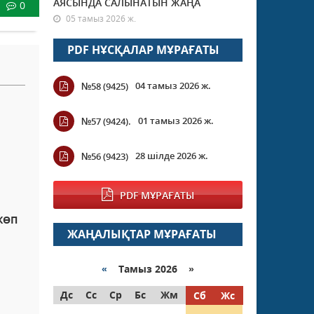
АЯСЫНДА САЛЫНАТЫН ЖАҢА
0
05 тамыз 2026 ж.
PDF НҰСҚАЛАР МҰРАҒАТЫ
04 тамыз 2026 ж.
№58 (9425)
01 тамыз 2026 ж.
№57 (9424).
28 шілде 2026 ж.
№56 (9423)
PDF МҰРАҒАТЫ
КӨП
ЖАҢАЛЫҚТАР МҰРАҒАТЫ
«
Тамыз 2026 »
Дс
Сс
Ср
Бс
Жм
Сб
Жс