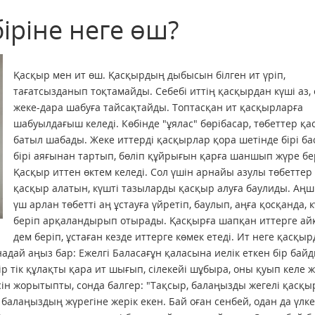
іріне неге өш?
Қасқыр мен ит өш. Қасқырдың дыбысын білген ит үріп,
тағатсызданып тоқтамайды. Себебі иттің қасқырдан күші аз, 
жеке-дара шабуға тайсақтайды. Топтасқан ит қасқырларға
шабуылдағыш келеді. Көбінде "ұялас" бөрібасар, төбеттер қа
батыл шабады. Жеке иттерді қасқырлар қора шетінде бірі ба
бірі аяғынан тартып, бөліп құйрығын қарға шаншып жүре бе
Қасқыр иттен өктем келеді. Сол үшін арнайы азулы төбеттер
қасқыр алатын, күшті тазыларды қасқыр алуға баулиды. Аңшы
үш арлан төбетті аң ұстауға үйретіп, баулып, аңға қосқанда, 
беріп арқаландырып отырады. Қасқырға шапқан иттерге ай
дем беріп, ұстаған кезде иттерге көмек етеді. Ит неге қасқы
дай аңыз бар: Ежелгі Баласағұн қаласына иелік еткен бір бай
бір тік құлақты қара ит шығып, сілекейі шұбыра, оны қуып келе 
сін жорытыпты, сонда балгер: "Тақсыр, балаңызды жегелі қасқ
алаңыздың жүрегіне жерік екен. Бай оған сенбей, одан да үлке