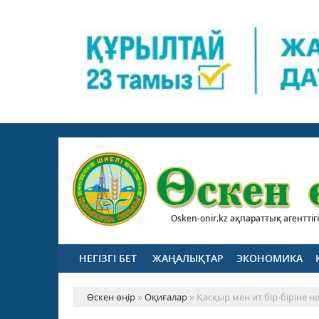
Osken-onir.kz ақпараттық агенттігі
НЕГІЗГІ БЕТ
ЖАҢАЛЫҚТАР
ЭКОНОМИКА
Өскен өңір
»
Оқиғалар
» Қасқыр мен ит бір-біріне н