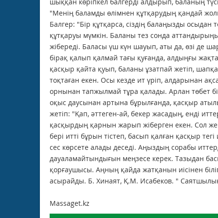
шыққан көріпкел балгерді алдырып, баланың түсі
"Менің баламды өлімнен құтқарудың қандай жолы 
Балгер: "Бір құтқарса, сіздің балаңызды осыдан т
құтқаруы мүмкін. Баланы тез сонда аттандырыңыз"
жібереді. Баласы үш күн шауып, аты да, өзі де 
бірақ қалып қалмай тағы қуғанда, алдыңғы жақтан 
қасқыр қайта қуып, баланы ұзатпай жетіп, шапқан
тоқтаған екен. Осы кезде ит үріп, алдарынан ақс
орнынан тапжылмай тұра қалады. Арлан төбет бі
оқыс даусынан артына бұрылғанда, қасқыр атылып
жетіп: "Қап, әттеген-ай, бекер жасадың, енді итте
қасқырдың қарнын жарып жіберген екен. Сол жер
бері итті бұрын тістеп, басып қалған қасқыр тегі 
сес көрсете алады деседі. Аңыздың сорабы иттерд
дауаламайтындығын меңзесе керек. Тазыдан басқ
қорғаушысы. Аңның қайда жатқанын иісінен біліп
асырайды. Б. Хинаят, Қ.М. Исабеков. " Саятшылы
Massaget.kz