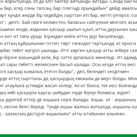
н жорытқанда, ол да әлгі балгер айтқанды айтады. Сонда бай б
бар, егер соны тапсаң, бар тілегіңді орындайын" дейді амалс
өрт күндік жерде бір кедейдің сырттан иті бар, жетіп үлгерсе, со
,- депті. Бай сөзге келместен, баласын сәйгүлікке мінгізіп, асы
шаршаған кезде, алдынан қасқыр шығып қуып, иттің даусынан қа
әлгі ит тағы үреді. Біраздан кейін иттің үруі басылғанда,
 аттың құйрығынан тістеп, төрт тағандап тартқанда, ат еріксіз
арбас төбет жүгіріп шығады. Итті көрген қасқыр атты жібере сал
р-біріне жақындай келе, бір сәтте арпалыса жөнеледі. Ит адам
 сары төбетті желкесінен басып қалады. Осы кезде иттің иесі
рге қасқыр қожалық ететін болды",- деп, беліндегі кездігімен
де иттің сырттаны да, қасқырдың көкжалы да мерт болды. Міне
ит атаулыға үстемдік жасап келеді. Ал ит болса, тек иесі болғанд
ің көбі қасқырға қарсы шабудан ілуде біреуі болмаса, жүрегі
а дүрегей иттер де аңшыға серік болады. Аңшы ит - аңшының с
, иесіне белгі береді. Түнде аңшы жалғыз жатқанда, аңшыны қо
қ - қазақтың дәстүрлі аңшылығы" атты кітабынан алынған.