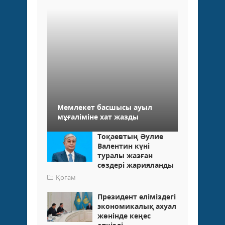
Мемлекет басшысы ауыл
мұғаліміне хат жазды
Тоқаевтың Әулие
Валентин күні
туралы жазған
сөздері жарияланды
Қоғам
Президент еліміздегі
экономикалық ахуал
жөнінде кеңес