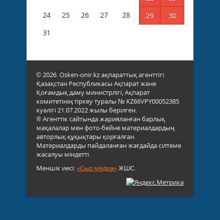
24
25
26
27
28
29
30
31
© 2026. Osken-onir.kz ақпараттық агенттігі.
Қазақстан Республикасы Ақпарат және
Қоғамдық даму министрлігі, Ақпарат
комитетінің тіркеу туралы № KZ66VPY00052385
куәлігі 21.07.2022 жылы берілген.
® Агенттік сайтында жарияланған барлық
мақалалар мен фото-бейне материалдардың
авторлық құқықтары қорғалған.
Материалдарды пайдаланған жағдайда сілтеме
жасалуы міндетті.
Меншік иесі:
«Сыр медиа»
ЖШС.