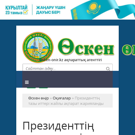
Osken-onir.kz ақпараттық агенттігі
Өскен өңір
»
Оқиғалар
» Президенттің
тазы иттері жайлы ақпарат жарияланды
Президенттің