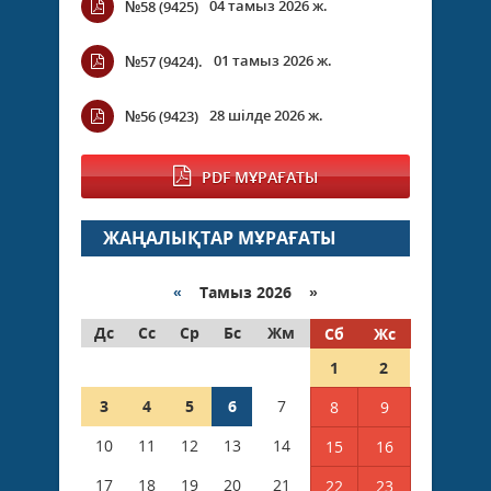
04 тамыз 2026 ж.
№58 (9425)
01 тамыз 2026 ж.
№57 (9424).
28 шілде 2026 ж.
№56 (9423)
PDF МҰРАҒАТЫ
ЖАҢАЛЫҚТАР МҰРАҒАТЫ
«
Тамыз 2026 »
Дс
Сс
Ср
Бс
Жм
Сб
Жс
1
2
3
4
5
6
7
8
9
10
11
12
13
14
15
16
17
18
19
20
21
22
23