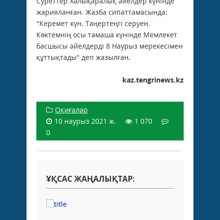
Суреттер Халықаралық әйелдер күнінде
жарияланған. Жазба сипаттамасында:
"Керемет күн. Таңертеңгі серуен.
Көктемнің осы тамаша күнінде Мемлекет
басшысы әйелдерді 8 Наурыз мерекесімен
құттықтады" деп жазылған.
kaz.tengrinews.kz
Оқиғалар
10 наурыз 2021 ж.
1 070
0
ҰҚСАС ЖАҢАЛЫҚТАР: