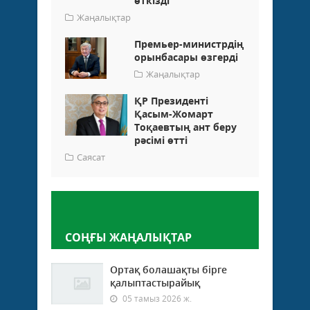
өткізді
Жаңалықтар
Премьер-министрдің
орынбасары өзгерді
Жаңалықтар
ҚР Президенті
Қасым-Жомарт
Тоқаевтың ант беру
рәсімі өтті
Саясат
Пікір қалдыру
СОҢҒЫ ЖАҢАЛЫҚТАР
Ортақ болашақты бірге
қалыптастырайық
05 тамыз 2026 ж.