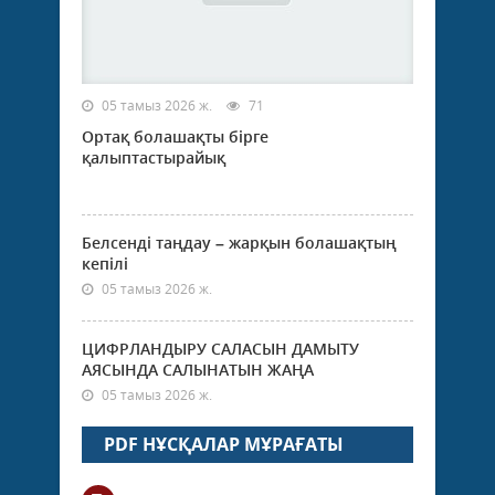
05 тамыз 2026 ж.
71
Ортақ болашақты бірге
қалыптастырайық
Белсенді таңдау – жарқын болашақтың
кепілі
05 тамыз 2026 ж.
ЦИФРЛАНДЫРУ САЛАСЫН ДАМЫТУ
АЯСЫНДА САЛЫНАТЫН ЖАҢА
05 тамыз 2026 ж.
PDF НҰСҚАЛАР МҰРАҒАТЫ