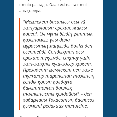
екенін растады. Олар екі жаста екені
анықталды.
"Мемлекет басшысы осы үй
жануарларын ерекше жақсы
көреді. Ол мұны біздің ұлттық
қазынамыз, ұлы дала
мұрасының маңызды бөлігі деп
есептейді. Сондықтан осы
ерекше тұқымды сақтау үшін
жан-жақты күш-жігер қажет.
Президент мемлекет пен жеке
тұлғалар тарапынан тазының
гендік қорын қолдауға
бағытталған барлық
талпынысты қолдайды", - деп
хабарлады Тоқаевтың баспасөз
қызметі редакция тілшісіне.