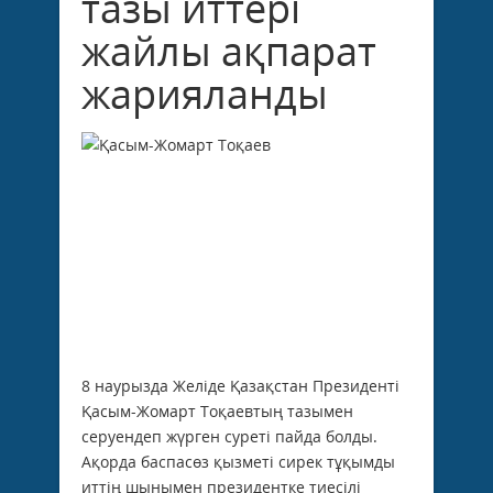
тазы иттері
жайлы ақпарат
жарияланды
8 наурызда Желіде Қазақстан Президенті
Қасым-Жомарт Тоқаевтың тазымен
серуендеп жүрген суреті пайда болды.
Ақорда баспасөз қызметі сирек тұқымды
иттің шынымен президентке тиесілі