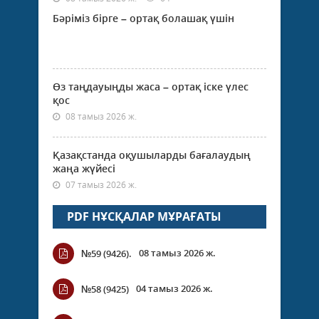
Бәріміз бірге – ортақ болашақ үшін
Өз таңдауыңды жаса – ортақ іске үлес
қос
08 тамыз 2026 ж.
Қазақстанда оқушыларды бағалаудың
жаңа жүйесі
07 тамыз 2026 ж.
PDF НҰСҚАЛАР МҰРАҒАТЫ
08 тамыз 2026 ж.
№59 (9426).
04 тамыз 2026 ж.
№58 (9425)