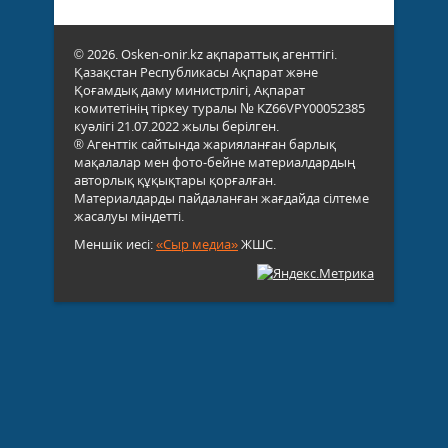
© 2026. Osken-onir.kz ақпараттық агенттігі.
Қазақстан Республикасы Ақпарат және
Қоғамдық даму министрлігі, Ақпарат
комитетінің тіркеу туралы № KZ66VPY00052385
куәлігі 21.07.2022 жылы берілген.
® Агенттік сайтында жарияланған барлық
мақалалар мен фото-бейне материалдардың
авторлық құқықтары қорғалған.
Материалдарды пайдаланған жағдайда сілтеме
жасалуы міндетті.
Меншік иесі:
«Сыр медиа»
ЖШС.