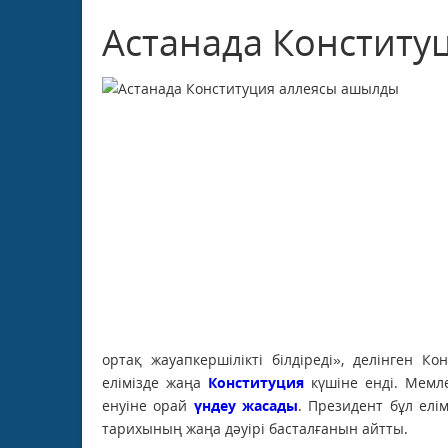
Астанада Конститу
ортақ жауапкершілікті білдіреді», делінген К
елімізде жаңа
Конституция
күшіне енді. Мемл
енуіне орай
үндеу жасады
. Президент бұл елі
тарихының жаңа дәуірі басталғанын айтты.