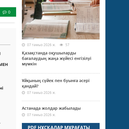
0
07 тамыз 2026 ж.
57
Қазақстанда оқушыларды
Л
бағалаудың жаңа жүйесі енгізілуі
мүмкін
МЕН
Ұйқының сүйек пен буынға әсері
қандай?
ні
07 тамыз 2026 ж.
Астанада жолдар жабылады
07 тамыз 2026 ж.
–
PDF НҰСҚАЛАР МҰРАҒАТЫ