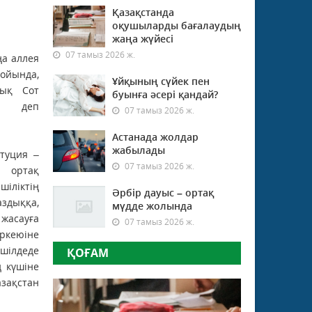
Қазақстанда
оқушыларды бағалаудың
жаңа жүйесі
07 тамыз 2026 ж.
ңа аллея
ойында,
Ұйқының сүйек пен
лық Сот
буынға әсері қандай?
, деп
07 тамыз 2026 ж.
Астанада жолдар
жабылады
туция –
07 тамыз 2026 ж.
 ортақ
шіліктің
Әрбір дауыс – ортақ
аздыққа,
мүдде жолында
жасауға
07 тамыз 2026 ж.
өркеюіне
 шілдеде
ҚОҒАМ
 күшіне
азақстан