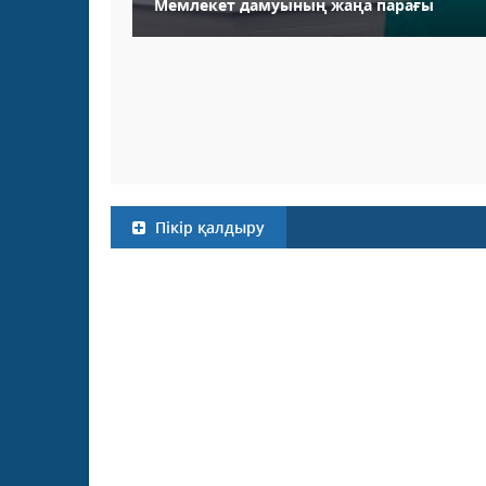
Мемлекет дамуының жаңа парағы
Пікір қалдыру