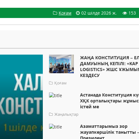
Қоғам
02 шілде 2026 ж.
153
ЖАҢА КОНСТИТУЦИЯ – Е
ДАМУЫНЫҢ КЕПІЛІ: «KAP
LOGISTICS» ЖШС ҰЖЫМЫ
КЕЗДЕСУ
Қоғам
Астанада Конституция кү
ХҚК орталықтары жұмыс
істей ме
Жаңалықтар
Азаматтарымыз зор
жауапкершілік танытты 
Президент