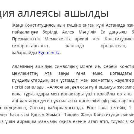
ция аллеясы ашылды
Жаңа Конституциясының күшіне енген күні Астанада жа
пайдалануға берілді. Аллея Мәңгілік Ел даңғылы б
Президенттің Мемлекеттік архиві мен Конституция
ғимараттарының жанында орналасқан
хабарлайды
Egemen.kz
.
Аллеяның ашылуы символдық мәнге ие. Себебі Консти
мемлекеттің Ата заңы ғана емес, қоғамдағы
құндылықтардың, заң үстемдігі мен азаматтық жауапкер
негізі саналады. «Аллеяның дәл осы күні ашылуы жасамп
қала тұрғындары мен қонақтары үшін қолайлы ортаны 
әрі дамытуға деген ұмтылысты және еліміздің одан әрі к
онституциялық Соттың хабарламасында. Еске сала кетейік, 1
екет басшысы Қасым-Жомарт Тоқаев Жаңа Конституциясының
міз үшін айрықша маңызды оқиға екенін атап өтіп, тәуелсіз Қ