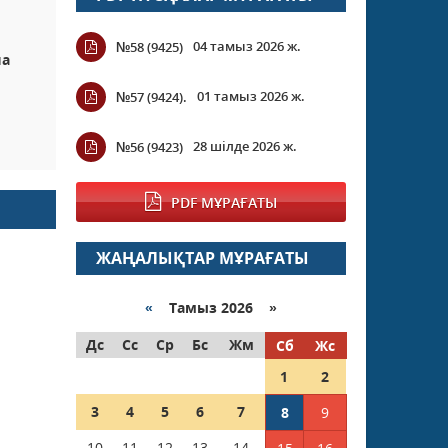
04 тамыз 2026 ж.
№58 (9425)
ша
01 тамыз 2026 ж.
№57 (9424).
28 шілде 2026 ж.
№56 (9423)
PDF МҰРАҒАТЫ
ЖАҢАЛЫҚТАР МҰРАҒАТЫ
«
Тамыз 2026 »
Дс
Сс
Ср
Бс
Жм
Сб
Жс
1
2
3
4
5
6
7
8
9
10
11
12
13
14