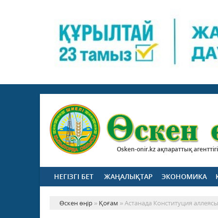
Osken-onir.kz ақпараттық агенттігі
НЕГІЗГІ БЕТ
ЖАҢАЛЫҚТАР
ЭКОНОМИКА
Өскен өңір
»
Қоғам
» Астанада Конституция аллея