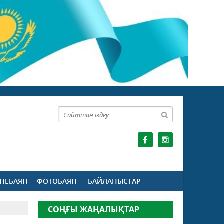
НЕБАЯН
ФОТОБАЯН
БАЙЛАНЫСТАР
СОҢҒЫ ЖАҢАЛЫҚТАР