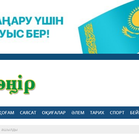
ҚОҒАМ
САЯСАТ
ОҚИҒАЛАР
ӘЛЕМ
ТАРИХ
СПОРТ
БЕЙ
сы ашылды