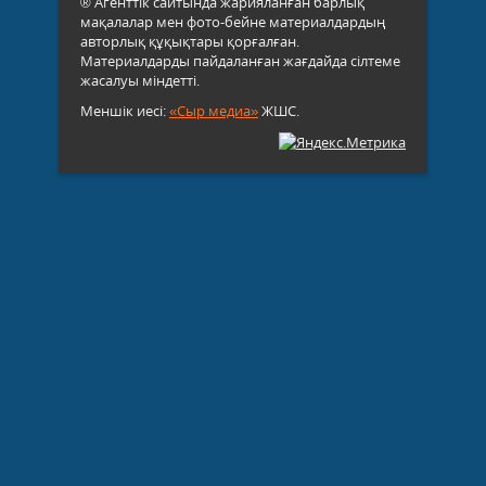
® Агенттік сайтында жарияланған барлық
мақалалар мен фото-бейне материалдардың
авторлық құқықтары қорғалған.
Материалдарды пайдаланған жағдайда сілтеме
жасалуы міндетті.
Меншік иесі:
«Сыр медиа»
ЖШС.