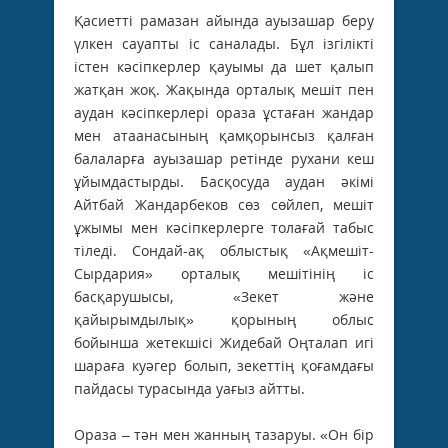
Қасиетті рамазан айында ауызашар беру
үлкен сауапты іс саналады. Бұл ізгілікті
істен кәсіпкерлер қауымы да шет қалып
жатқан жоқ. Жақында орталық мешіт пен
аудан кәсіпкерлері ораза ұстаған жандар
мен атаанасының қамқорынсыз қалған
балаларға ауызашар ретінде рухани кеш
ұйымдастырды. Басқосуда аудан әкімі
Айтбай Жандарбеков сөз сөйлеп, мешіт
ұжымы мен кәсіпкерлерге толағай табыс
тіледі. Сондай-ақ облыстық «Ақмешіт-
Сырдария» орталық мешітінің іс
басқарушысы, «Зекет және
қайырымдылық» қорының облыс
бойынша жетекшісі Жидебай Оңталап игі
шараға куәгер болып, зекеттің қоғамдағы
пайдасы турасында уағыз айтты.
Ораза – тән мен жанның тазаруы. «Он бір