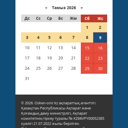
«
Тамыз 2026 »
Дс
Сс
Ср
Бс
Жм
Сб
Жс
1
2
3
4
5
6
7
8
9
10
11
12
13
14
15
16
17
18
19
20
21
22
23
24
25
26
27
28
29
30
31
© 2026. Osken-onir.kz ақпараттық агенттігі.
Қазақстан Республикасы Ақпарат және
Қоғамдық даму министрлігі, Ақпарат
комитетінің тіркеу туралы № KZ66VPY00052385
куәлігі 21.07.2022 жылы берілген.