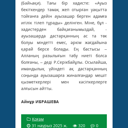
(Бәйһақи). Тағы бір хадисте: «Ауыз
бекіткендер тамақ жеп отырған уақытта
тойғанға дейін ауызашар берген адамға
игілік тілеп тұрады» делінген. Міне, бұл ­
хадистерден байқағанымыздай, ­
ауызашарда дастарқанның ас та төк
болуы міндетті емес, әркім жағдайына
қарай берсе болады. Ең бастысы –
Алланың разылығын табу ниеті болса
болғаны, – деді Р.Серікбайұлы. Осылайша,
имандылық үйіндегі ақ дастарқанның
соңында ауызашарға жиналғандар мешіт
қызметкерлері мен кәсіпкерлерге
алғысын айтты.
Айнұр ИБРАШЕВА
Қоғам
31 наурыз 2025 ж.
320
0