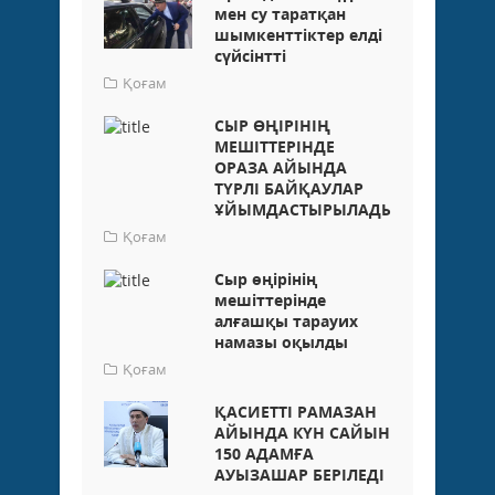
мен су таратқан
шымкенттіктер елді
сүйсінтті
Қоғам
СЫР ӨҢІРІНІҢ
МЕШІТТЕРІНДЕ
ОРАЗА АЙЫНДА
ТҮРЛІ БАЙҚАУЛАР
ҰЙЫМДАСТЫРЫЛАДЫ
Қоғам
Сыр өңірінің
мешіттерінде
алғашқы тарауих
намазы оқылды
Қоғам
ҚАСИЕТТІ РАМАЗАН
АЙЫНДА КҮН САЙЫН
150 АДАМҒА
АУЫЗАШАР БЕРІЛЕДІ