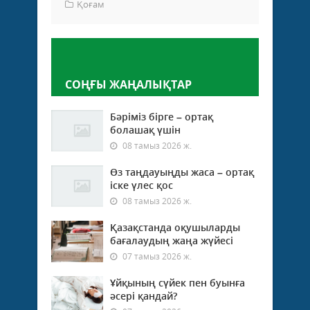
Қоғам
Пікір қалдыру
СОҢҒЫ ЖАҢАЛЫҚТАР
Бәріміз бірге – ортақ
болашақ үшін
08 тамыз 2026 ж.
Өз таңдауыңды жаса – ортақ
іске үлес қос
08 тамыз 2026 ж.
Қазақстанда оқушыларды
бағалаудың жаңа жүйесі
07 тамыз 2026 ж.
Ұйқының сүйек пен буынға
әсері қандай?