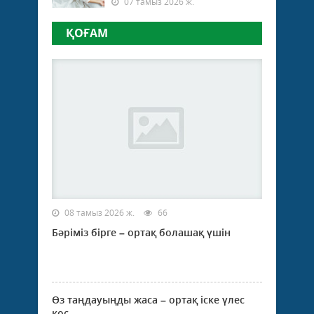
07 тамыз 2026 ж.
ҚОҒАМ
08 тамыз 2026 ж.
66
Бәріміз бірге – ортақ болашақ үшін
Өз таңдауыңды жаса – ортақ іске үлес
қос