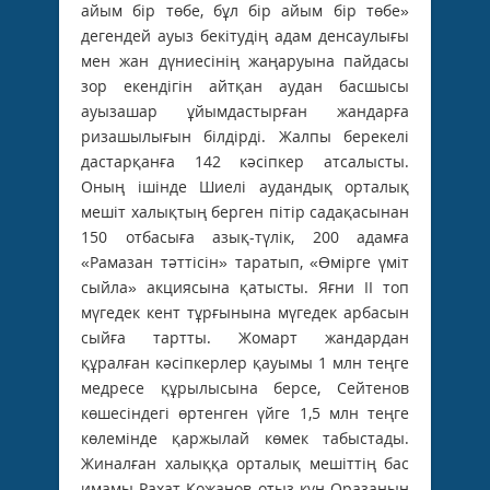
айым бір төбе, бұл бір айым бір төбе»
дегендей ауыз бекітудің адам денсаулығы
мен жан дүниесінің жаңаруына пайдасы
зор екендігін айтқан аудан басшысы
ауызашар ұйымдастырған жандарға
ризашылығын білдірді. Жалпы берекелі
дастарқанға 142 кәсіпкер атсалысты.
Оның ішінде Шиелі аудандық орталық
мешіт халықтың берген пітір садақасынан
150 отбасыға азық-түлік, 200 адамға
«Рамазан тәттісін» таратып, «Өмірге үміт
сыйла» акциясына қатысты. Яғни ІІ топ
мүгедек кент тұрғынына мүгедек арбасын
сыйға тартты. Жомарт жандардан
құралған кәсіпкерлер қауымы 1 млн теңге
­медресе құрылысына берсе, ­Сейтенов
көшесіндегі өртенген үйге 1,5 млн теңге
көлемінде қаржылай көмек табыстады.
Жиналған халыққа орталық мешіттің бас
имамы Рахат Қожанов отыз күн Оразаның