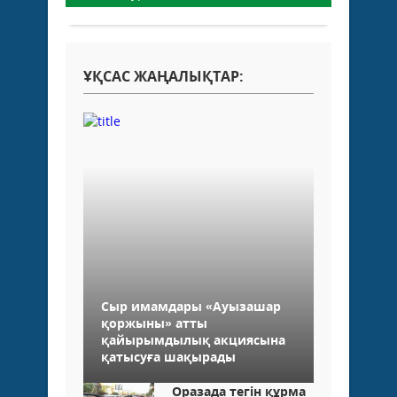
ҰҚСАС ЖАҢАЛЫҚТАР:
Сыр имамдары «Ауызашар
қоржыны» атты
қайырымдылық акциясына
қатысуға шақырады
Оразада тегін құрма