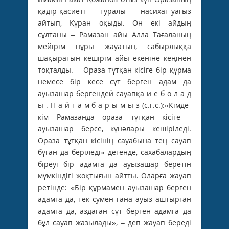
қадір-қасиеті туралы насихат-уағыз
айтып, Құран оқыды. Он екі айдың
сұлтаны – Рамазан айы Алла Тағаланың
мейірім нұры жауатын, сабырлыққа
шақыратын кешірім айы екеніне кеңінен
тоқталды. – Ораза тұтқан кісіге бір құрма
немесе бір кесе сүт берген адам да
ауызашар бергендей сауапқа и е б о л а д
ы . П а й ғ а м б а р ы м ы з (с.ғ.с.):«Кімде-
кім Рамазанда ораза тұтқан кісіге ­
ауызашар берсе, күнәлары кешіріледі.
Ораза тұтқан кісінің сауабына тең сауап
бұған да беріледі» дегенде, сахабалардың
біреуі бір адамға да ­ауызашар беретін
мүмкіндігі жоқтығын айтты. Оларға жауап
ретінде: «Бір құрмамен ауызашар берген
адамға да, тек сумен ғана ауыз аштырған
адамға да, аздаған сүт берген адамға да
бұл сауап жазылады», – деп жауап береді