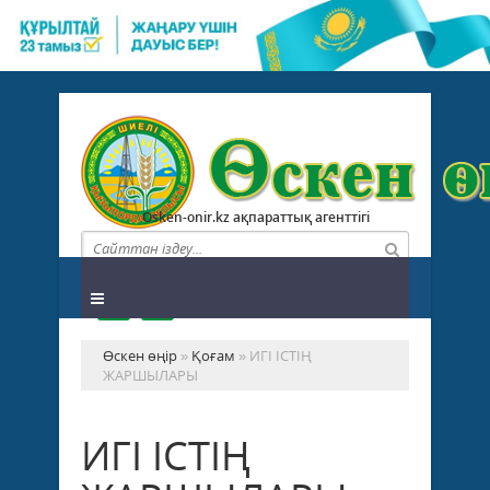
Osken-onir.kz ақпараттық агенттігі
Өскен өңір
»
Қоғам
» ИГІ ІСТІҢ
ЖАРШЫЛАРЫ
ИГІ ІСТІҢ