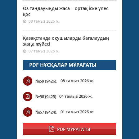
Өз таңдауыңды жаса – ортақ іске үлес
қос
08 тамыз 2026 ж.
Қазақстанда оқушыларды бағалаудың
жаңа жүйесі
07 тамыз 2026 ж.
PDF НҰСҚАЛАР МҰРАҒАТЫ
08 тамыз 2026 ж.
№59 (9426).
04 тамыз 2026 ж.
№58 (9425)
01 тамыз 2026 ж.
№57 (9424).
PDF МҰРАҒАТЫ