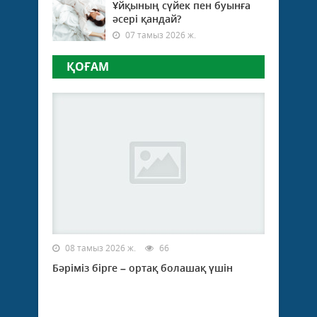
Ұйқының сүйек пен буынға
әсері қандай?
07 тамыз 2026 ж.
ҚОҒАМ
08 тамыз 2026 ж.
66
Бәріміз бірге – ортақ болашақ үшін