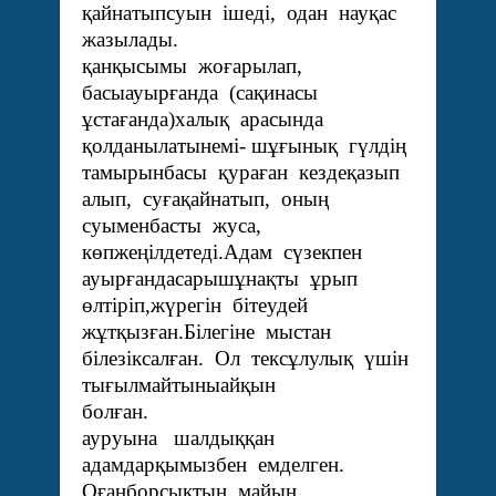
қайнатыпсуын ішеді, одан науқас
жазылады
қанқысымы жоғарылап,
басыауырғанда (сақинасы
ұстағанда)халық арасында
қолданылатынемі- шұғынық гүлдің
тамырынбасы қураған кездеқазып
алып, суғақайнатып, оның
суыменбасты жуса,
көпжеңілдетеді.Адам сүзекпен
ауырғандасарышұнақты ұрып
өлтіріп,жүрегін бітеудей
жұтқызған.Білегіне мыстан
білезіксалған. Ол тексұлулық үшін
тығылмайтыныайқын
болған. Өкпе
ауруына шалдыққан
адамдарқымызбен емделген.
Оғанборсықтың майын