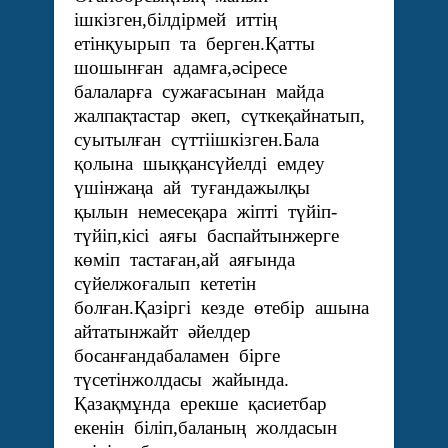
ішкізген,білдірмей иттің
етінқуырып та берген.Қатты
шошынған адамға,әсіресе
балаларға сужағасынан майда
жалпақтастар әкеп, сүткеқайнатып,
суытылған сүттіішкізген.Бала
қолына шыққансүйелді емдеу
үшінжаңа ай туғандажылқы
қылын немесеқара жіпті түйіп-
түйіп,кісі аяғы баспайтынжерге
көміп тастаған,ай аяғында
сүйелжоғалып кететін
болған.Қазіргі кезде өтебір ашына
айтатынжайт әйелдер
босанғандабаламен бірге
түсетінжолдасы жайында.
Қазақмұнда ерекше қасиетбар
екенін біліп,баланың жолдасын