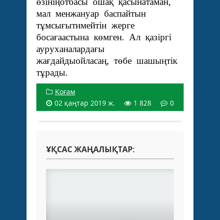
өзініңотбасы ошақ қасынатаман,
мал менжануар баспайтын
тұмсығытимейтін жерге
босағаастына көмген. Ал қазіргі
ауруханалардағы
жағдайдыойласаң, төбе шашыңтік
тұрады.
Қоғам
02 қаңтар 2019 ж.
1 828
0
ҰҚСАС ЖАҢАЛЫҚТАР: