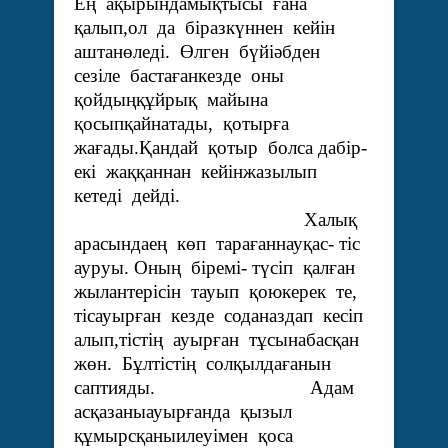
Ең ақырындамықтысы ғана
қалып,ол да біразкүннен кейін
аштанөледі. Өлген бүйіәбден
сезіле бастағанкезде оны
қойдыңқұйрық майына
қосыпқайнатады, қотырға
жағады.Қандай қотыр болса дабір-
екі жаққаннан кейінжазылып
кетеді дейді.
Халық
арасындаең көп тарағаннауқас- тіс
ауруы. Оның біремі- түсіп қалған
жылантерісін тауып қоюкерек те,
тісауырған кезде соданаздап кесіп
алып,тістің ауырған тұсынабасқан
жөн. Бұлтістің солқылдағанын
саптияды. Адам
асқазаныауырғанда қызыл
құмырсқаныилеуімен қоса