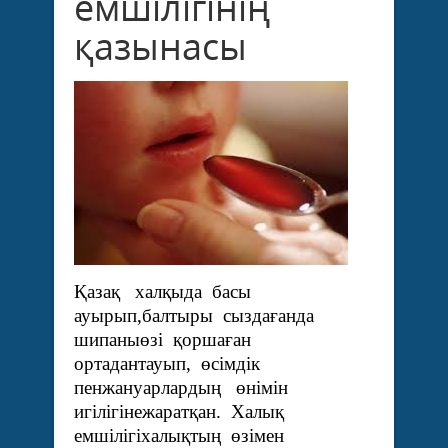
емшілігінің
қазынасы
Қазақ халқыда басы
ауырып,балтыры сыздағанда
шипаныөзі қоршаған
ортадантауып, өсімдік
пенжануарлардың өнімін
игілігінежаратқан. Халық
емшілігіхалықтың өзімен