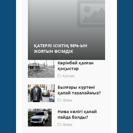
ҚАТЕРЛІ ІСІКТІҢ 98%-ЫН
ЖОЯТЫН ӨСІМДІК
Көрінбей қалған
қоқыстар
Қоғам
Былғары күртені
қалай тазалаймыз?
Әлем
Нива көлігі қалай
пайда болды?
Әлем