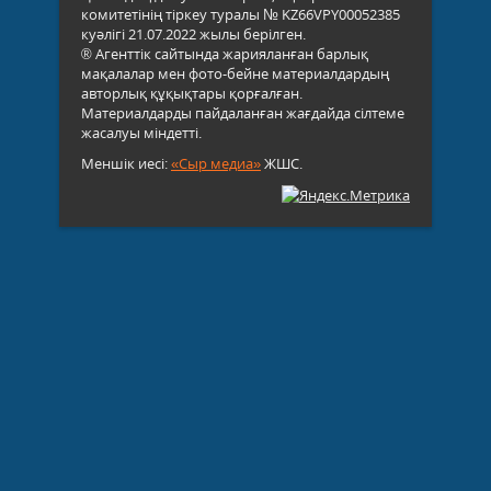
комитетінің тіркеу туралы № KZ66VPY00052385
куәлігі 21.07.2022 жылы берілген.
® Агенттік сайтында жарияланған барлық
мақалалар мен фото-бейне материалдардың
авторлық құқықтары қорғалған.
Материалдарды пайдаланған жағдайда сілтеме
жасалуы міндетті.
Меншік иесі:
«Сыр медиа»
ЖШС.