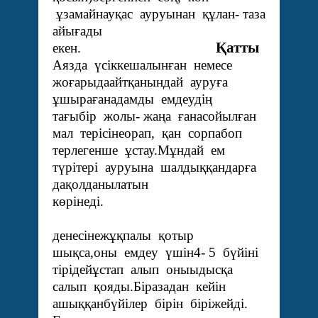
ұзамайнауқас ауруынан құлан- таза
айығады
Қатты
екен.
Аязда үсіккешалынған немесе
жоғарыдаайтқанындай ауруға
ұшырағанадамды емдеудің
тағыбір жолы- жаңа ғанасойылған
мал терісінеорап, қан сорпабоп
терлегенше ұстау.Мұндай ем
түрітері ауруына шалдыққандарға
дақолданылатын
көрінеді.
Адам
денесінежұқпалы қотыр
шықса,оны емдеу үшін4- 5 бүйіні
тірідейұстап алып оныыдысқа
салып қояды.Біразадан кейін
ашыққанбүйілер бірін біріжейді.