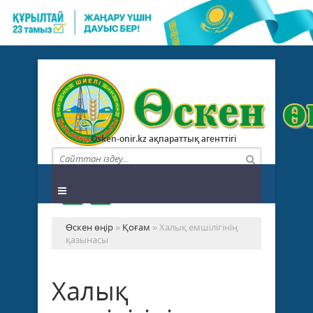
Osken-onir.kz ақпараттық агенттігі
Өскен өңір
»
Қоғам
» Халық емшілігінің
қазынасы
Халық