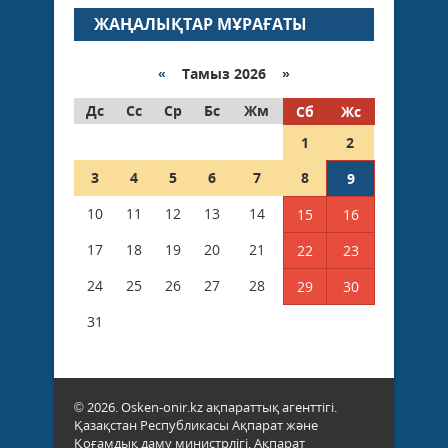
ЖАҢАЛЫҚТАР МҰРАҒАТЫ
«
Тамыз 2026 »
Дс
Сс
Ср
Бс
Жм
Сб
Жс
1
2
3
4
5
6
7
8
9
10
11
12
13
14
15
16
17
18
19
20
21
22
23
24
25
26
27
28
29
30
31
© 2026. Osken-onir.kz ақпараттық агенттігі.
Қазақстан Республикасы Ақпарат және
Қоғамдық даму министрлігі, Ақпарат