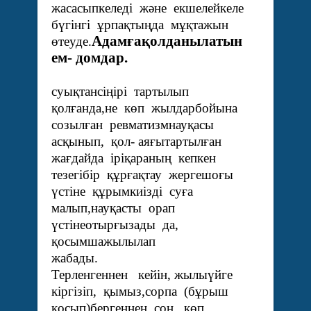
жасасыпкеледі және екшелейкеле
бүгінгі ұрпақтыңда мұқтажын
Адамғақолданылатын
өтеуде.
ем- домдар.
суықтансіңірі тартылып
қолғанда,не көп жылдарбойына
созылған ревматизмнауқасы
асқынып, қол- аяғытартылған
жағдайда іріқараның кепкен
тезегібір құрғақтау жергешоғы
үстіне құрымкиізді суға
малып,науқасты орап
үстінеотырғызады да,
қосымшажылылап
Н
жабады.
Терленгеннен кейін, жылыүйге
кіргізіп, қымыз,сорпа (бұрыш
қосып)бергеннен соң, көп