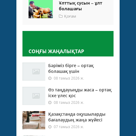
Ұлттық сусын – ұлт
болашағы
Қоғам
Пікір қалдыру
СОҢҒЫ ЖАҢАЛЫҚТАР
Бәріміз бірге – ортақ
болашақ үшін
08 тамыз 2026 ж.
Өз таңдауыңды жаса – ортақ
іске үлес қос
08 тамыз 2026 ж.
Қазақстанда оқушыларды
бағалаудың жаңа жүйесі
07 тамыз 2026 ж.