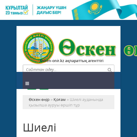
Osken-onir.kz ақпараттық агенттігі
Өскен өңір
»
Қоғам
» Шиелі ауданында
қызылша ауруы өршіп тұр
Шиелі