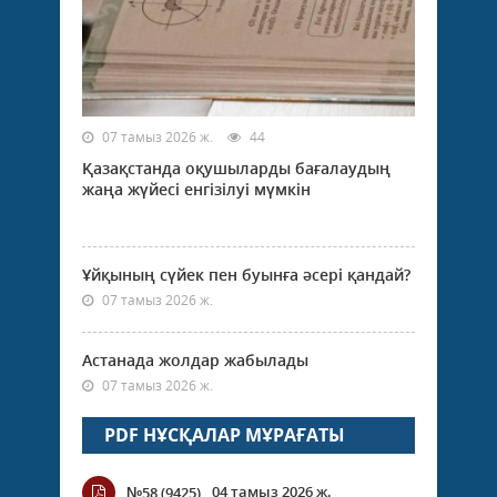
07 тамыз 2026 ж.
44
Қазақстанда оқушыларды бағалаудың
жаңа жүйесі енгізілуі мүмкін
Ұйқының сүйек пен буынға әсері қандай?
07 тамыз 2026 ж.
Астанада жолдар жабылады
07 тамыз 2026 ж.
PDF НҰСҚАЛАР МҰРАҒАТЫ
04 тамыз 2026 ж.
№58 (9425)