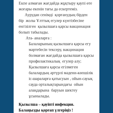
Екпе алмаған жағдайда жұқтыру қаупі өте
жоғары екенін тағы да ескертеміз.
Аурудан сенімді қорғанудың бірден
бір жолы Ұлттық егулер күнтізбесіне
енгізілген қызылшаға қарсы вакцинация
болып табылады.
Ата- аналарға :
Балаларының қызылшаға қарсы егу
мәртебесін тексеру, вакцинация
болмаған жағдайда қызылшаға қарсы
профилактикалық егулер алу;
Қызылшаға қарсы егілмеген
балалардың әртүрлі мәдени-көпшілік
іс-шараларға қатысуын , ойын-сауық
сауда орталықтарындағы ойын
алаңдарына баруын шектеу
ұсынылады.
Қызылша – қауіпті инфекция.
Балаңызды қорғап үлгеріңіз !