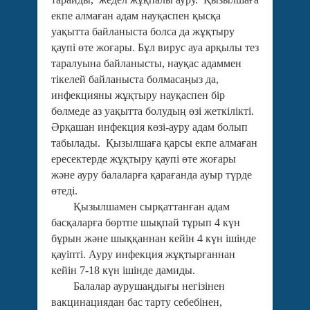
екпе алмаған адам науқаспен қысқа
уақытта байланыста болса да жұқтыру
қаупі өте жоғары. Бұл вирус ауа арқылы тез
таралуына байланысты, науқас адаммен
тікелей байланыста болмасаңыз да,
инфекцияны жұқтыру науқаспен бір
бөлмеде аз уақытта болудың өзі жеткілікті.
Әрқашан инфекция көзі-ауру адам болып
табылады. Қызылшаға қарсы екпе алмаған
ересектерде жұқтыру қаупі өте жоғары
және ауру балаларға қарағанда ауыр түрде
өтеді.
Қызылшамен сырқаттанған адам
басқаларға бөртпе шықпай тұрып 4 күн
бұрын және шыққаннан кейін 4 күн ішінде
қауіпті. Ауру инфекция жұқтырғаннан
кейін 7-18 күн ішінде дамиды.
Балалар аурушаңдығы негізінен
вакцинациядан бас тарту себебінен,