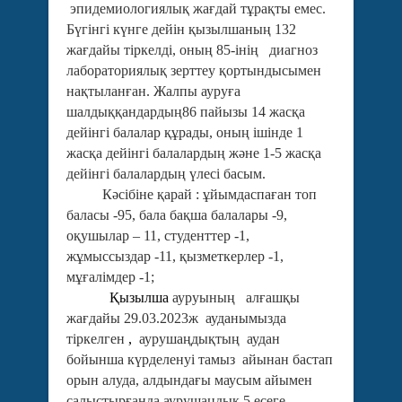
эпидемиологиялық жағдай тұрақты емес.
Бүгінгі күнге дейін қызылшаның 132
жағдайы тіркелді, оның 85-інің диагноз
лабораториялық зерттеу қортындысымен
нақтыланған. Жалпы ауруға
шалдыққандардың86 пайызы 14 жасқа
дейінгі балалар құрады, оның ішінде 1
жасқа дейінгі балалардың және 1-5 жасқа
дейінгі балалардың үлесі басым.
Кәсібіне қарай : ұйымдаспаған топ
баласы -95, бала бақша балалары -9,
оқушылар – 11, студенттер -1,
жұмыссыздар -11, қызметкерлер -1,
мұғалімдер -1;
Қызылша
ауруының алғашқы
жағдайы 29.03.2023ж ауданымызда
тіркелген
,
аурушаңдықтың аудан
бойынша күрделенуі тамыз айынан бастап
орын алуда, алдындағы маусым айымен
салыстырғанда аурушаңдық 5 есеге