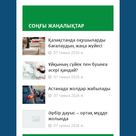
Пікір қалдыру
СОҢҒЫ ЖАҢАЛЫҚТАР
Қазақстанда оқушыларды
бағалаудың жаңа жүйесі
07 тамыз 2026 ж.
Ұйқының сүйек пен буынға
әсері қандай?
07 тамыз 2026 ж.
Астанада жолдар жабылады
07 тамыз 2026 ж.
Әрбір дауыс – ортақ мүдде
жолында
07 тамыз 2026 ж.