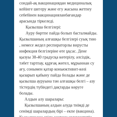
сондай-ақ вакцинациядан медициналық
кейінге шегеру және егу жасына жетпеу
себебінен вакцинацияланбағандар
арасында тіркеледі.
Қызылша белгілері:
Ауру бөртпе пайда болып басталмайды.
Қызылшаның алғашқы белгілері суық тию
, немесе жедел респираторлы вирусты
инфекция белгілеріне өте ұқсас. Дене
қызуы 38-40 градусқа көтерілу, әлсіздік,
тәбет тартпау, құрғақ жөтел, мұрыннан су
ағу, сонымен қатар коньюктивит-көзі
қызарып қабыну пайда болады және де
қызылша ауруына тән алғашқы белгі – азу
тістердің түбіндегі дақтарды көруге
болады.
Алдын алу шаралары:
Қызылшаның алдын алуда тиімді де
сенімді шаралардың бірі – екпе (вакцина).