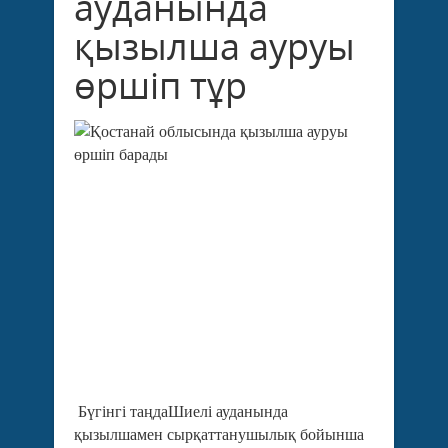
ауданында
қызылша ауруы
өршіп тұр
Бүгінгі таңдаШиелі ауданында
қызылшамен сырқаттанушылық бойынша