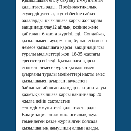
Қызылшадан егілу сақтану иммунитетін
қалыптастырады. Профилактикалық
егулердіңұлттық күнтізбесіне сәйкес
балаларды қызылшаға қарсы жоспарлы
вакцинациялау12 айлық кезінде және
қайталап 6 жаста жүргізіледі. Сондай-ақ
қызылшамен ауырмаған, бұрын егілмеген
немесе қызылшаға қарсы вакцинациясы
туралы мәліметтері жоқ 18-35 жастағы
ересектер егіледі. Қызылшаға қарсы
егілгені немесе бұрын қызылшамен
ауырғаны туралы мәліметтері нақты емес
қызылшамен ауырған науқаспен
байланыстаболған адамдар вакцина алуы
қажет.Қызылшаға қарсы вакциналар 20
жылға дейін сақталатын
сенімдіиммунитетті қалыптастырады.
Вакцинация эпидемиологиялық ахуал
төмендеген кезде жүргізілген болсада
қызылшаның дамуының алдын алады.