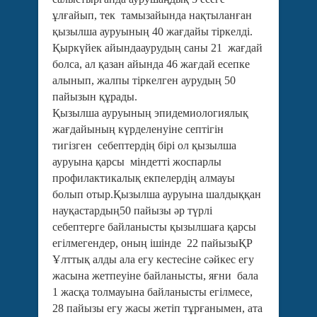
ұлғайып, тек тамызайында нақтыланған
қызылша ауруының 40 жағдайы тіркелді.
Қыркүйек айындааурудың саны 21 жағдай
болса, ал қазан айында 46 жағдай есепке
алынып, жалпы тіркелген аурудың 50
пайызын құрады.
Қызылша ауруының эпидемиологиялық
жағдайының күрделенуіне септігін
тигізген себептердің бірі ол қызылша
ауруына қарсы міндетті жоспарлы
профилактикалық екпелердің алмауы
болып отыр.Қызылша ауруына шалдыққан
науқастардың50 пайызы әр түрлі
себептерге байланысты қызылшаға қарсы
егілмегендер, оның ішінде 22 пайызыҚР
Ұлттық алды ала егу кестесіне сәйкес егу
жасына жетпеуіне байланысты, яғни бала
1 жасқа толмауына байланысты егілмесе,
28 пайызы егу жасы жетіп тұрғанымен, ата