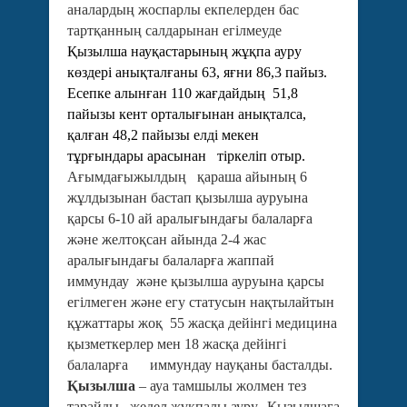
аналардың жоспарлы екпелерден бас
тартқанның салдарынан егілмеуде
Қызылша науқастарының жұқпа ауру
көздері анықталғаны 63, яғни 86,3 пайыз.
Есепке алынған 110 жағдайдың 51,8
пайызы кент орталығынан анықталса,
қалған 48,2 пайызы елді мекен
тұрғындары арасынан тіркеліп отыр.
Ағымдағыжылдың қараша айының 6
жұлдызынан бастап қызылша ауруына
қарсы 6-10 ай аралығындағы балаларға
және желтоқсан айында 2-4 жас
аралығындағы балаларға жаппай
иммундау және қызылша ауруына қарсы
егілмеген және егу статусын нақтылайтын
құжаттары жоқ 55 жасқа дейінгі медицина
қызметкерлер мен 18 жасқа дейінгі
балаларға иммундау науқаны басталды.
Қызылша
– ауа тамшылы жолмен тез
тарайды,
жедел жұқпалы ауру.
Қызылшаға