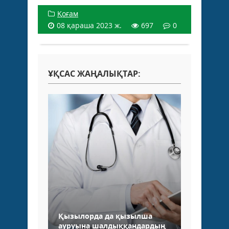
Қоғам
08 қараша 2023 ж.
697
0
ҰҚСАС ЖАҢАЛЫҚТАР:
Қызылорда да қызылша
ауруына шалдыққандардың