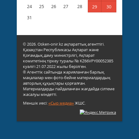
24
25
26
27
28
29
30
31
© 2026. Osken-onir.kz ақпараттық агенттігі.
Қазақстан Республикасы Ақпарат және
Қоғамдық даму министрлігі, Ақпарат
комитетінің тіркеу туралы № KZ66VPY00052385
куәлігі 21.07.2022 жылы берілген.
® Агенттік сайтында жарияланған барлық
мақалалар мен фото-бейне материалдардың
авторлық құқықтары қорғалған.
Материалдарды пайдаланған жағдайда сілтеме
жасалуы міндетті.
Меншік иесі:
«Сыр медиа»
ЖШС.