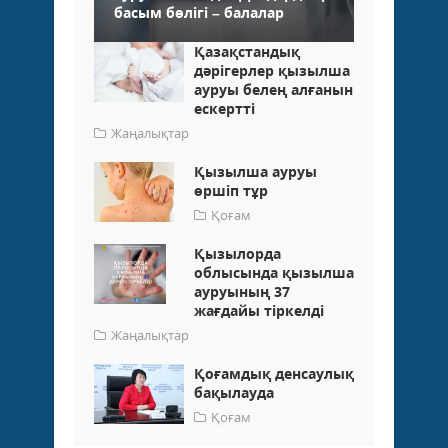
басым бөлігі – балалар
Қазақстандық
дәрігерлер қызылша
ауруы белең алғанын
ескертті
Жаңалықтар
Қызылша ауруы
өршіп тұр
Қоғам
Қызылорда
облысында қызылша
ауруының 37
жағдайы тіркелді
Жаңалықтар
Қоғамдық денсаулық
бақылауда
Қоғам