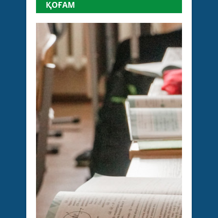
ҚОҒАМ