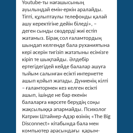
Youtube-ты нағашысының
ауылындай емін-еркін аралайды.
Тіпті, құлыптаулы телефонды қалай
ашу керектігіне дейін біледі», –
деген сынды сөздерді жиі естіп
жатамыз. Бірақ сол ғаламтордың
шындап келгенде бала руханиятына
кері әсерін тигізіп жататыны есімізге
кіріп те шықпайды. Әлдебір
ертегідегідей кейде балалар ашуға
тыйым салынған есікті интернетте
ашып қойып жатады. Дүниенің кілті
– ғаламтормен кез келген есікті
ашып, ішінде не бар екенін
балаларға көрсете берудің соңы
жақсылыққа апармайды. Психолог
Катрин Штайнер-Адэр өзінің «The Big
Disconnect» кітабында бала мен
компьютер арасындағы қарым-