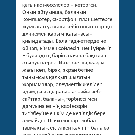
қатынас мәселелерін көтерген.
Оның айтуынша, баланың
компьютер, смартфон, планшеттерге
жұмсаған уақыты кейін оның сыртқы
дүниемен қарым-қатынасын
қиындатады. Бала гаджеттерде не
ойнап, кіммен сөйлесіп, нені үйреніп
– бұлардың бәрін ата-ана бақылап
отыруы керек. Интернеттің жақсы
жағы көп, бірақ, экран бетіне
тынымсыз қалқып шығатын
жарнамалар, әлеуметтік желілер,
адамды аздыратын арнайы веб-
сайттар, баланың тәрбиесі мен
дамуына өзінің кері әсерін
тигізбеуіне ешкім де кепілдік бере
алмайды. Психологтар глобал
тармақтың ең үлкен қауіпі – бала өз