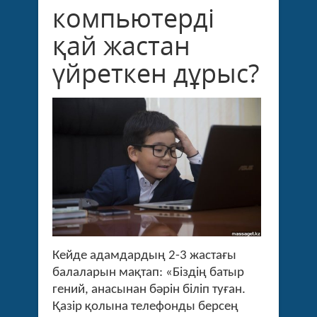
компьютерді
қай жастан
үйреткен дұрыс?
Кейде адамдардың 2-3 жастағы
балаларын мақтап: «Біздің батыр
гений, анасынан бәрін біліп туған.
Қазір қолына телефонды берсең