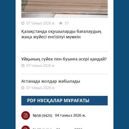
07 тамыз 2026 ж.
57
Қазақстанда оқушыларды бағалаудың
жаңа жүйесі енгізілуі мүмкін
Ұйқының сүйек пен буынға әсері қандай?
07 тамыз 2026 ж.
Астанада жолдар жабылады
07 тамыз 2026 ж.
PDF НҰСҚАЛАР МҰРАҒАТЫ
04 тамыз 2026 ж.
№58 (9425)