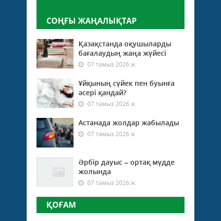
СОҢҒЫ ЖАҢАЛЫҚТАР
Қазақстанда оқушыларды
бағалаудың жаңа жүйесі
07 тамыз 2026 ж.
Ұйқының сүйек пен буынға
әсері қандай?
07 тамыз 2026 ж.
Астанада жолдар жабылады
07 тамыз 2026 ж.
Әрбір дауыс – ортақ мүдде
жолында
07 тамыз 2026 ж.
ҚОҒАМ