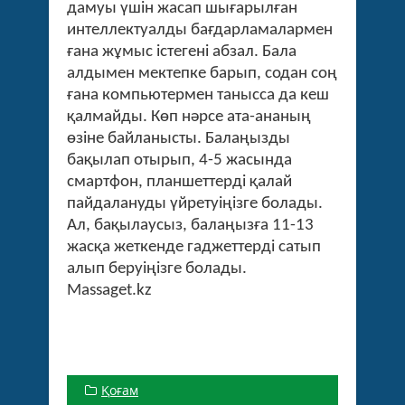
дамуы үшін жасап шығарылған
интеллектуалды бағдарламалармен
ғана жұмыс істегені абзал. Бала
алдымен мектепке барып, содан соң
ғана компьютермен танысса да кеш
қалмайды. Көп нәрсе ата-ананың
өзіне байланысты. Балаңызды
бақылап отырып, 4-5 жасында
смартфон, планшеттерді қалай
пайдалануды үйретуіңізге болады.
Ал, бақылаусыз, балаңызға 11-13
жасқа жеткенде гаджеттерді сатып
алып беруіңізге болады.
Massaget.kz
Қоғам