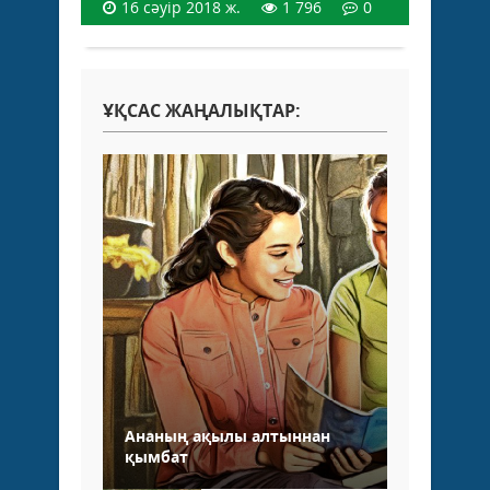
16 сәуір 2018 ж.
1 796
0
ҰҚСАС ЖАҢАЛЫҚТАР:
Ананың ақылы алтыннан
қымбат