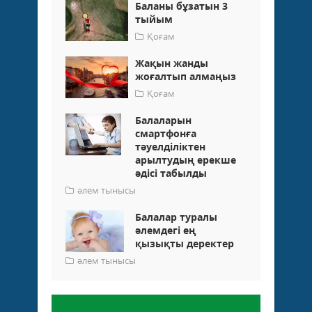
Баланы бұзатын 3
тыйым
Қоғам
Жақын жанды
жоғалтып алмаңыз
Қоғам
Балаларын
смартфонға
тәуелділіктен
арылтудың ерекше
әдісі табылды
әлем тынысы
Балалар туралы
әлемдегі ең
қызықты деректер
әлем тынысы
Пікір қалдыру