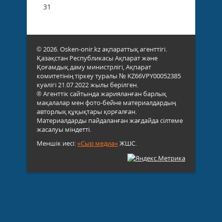
31
© 2026. Osken-onir.kz ақпараттық агенттігі.
Қазақстан Республикасы Ақпарат және
Қоғамдық даму министрлігі, Ақпарат
комитетінің тіркеу туралы № KZ66VPY00052385
куәлігі 21.07.2022 жылы берілген.
® Агенттік сайтында жарияланған барлық
мақалалар мен фото-бейне материалдардың
авторлық құқықтары қорғалған.
Материалдарды пайдаланған жағдайда сілтеме
жасалуы міндетті.
Меншік иесі:
«Сыр медиа»
ЖШС.