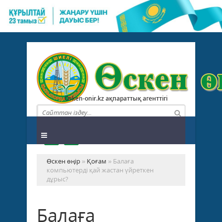
Osken-onir.kz ақпараттық агенттігі
Өскен өңір
»
Қоғам
» Балаға
компьютерді қай жастан үйреткен
дұрыс?
Балаға