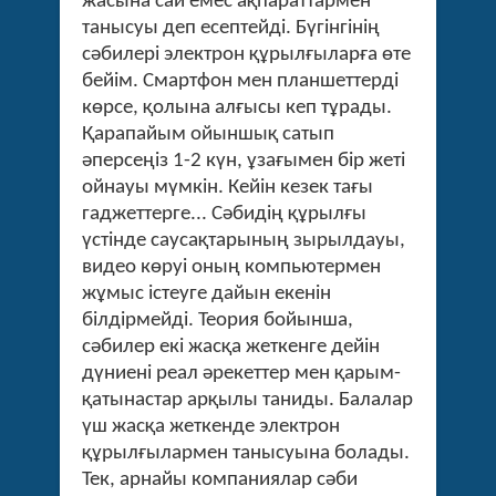
жасына сай емес ақпараттармен
танысуы деп есептейді. Бүгінгінің
сәбилері электрон құрылғыларға өте
бейім. Смартфон мен планшеттерді
көрсе, қолына алғысы кеп тұрады.
Қарапайым ойыншық сатып
әперсеңіз 1-2 күн, ұзағымен бір жеті
ойнауы мүмкін. Кейін кезек тағы
гаджеттерге... Сәбидің құрылғы
үстінде саусақтарының зырылдауы,
видео көруі оның компьютермен
жұмыс істеуге дайын екенін
білдірмейді. Теория бойынша,
сәбилер екі жасқа жеткенге дейін
дүниені реал әрекеттер мен қарым-
қатынастар арқылы таниды. Балалар
үш жасқа жеткенде электрон
құрылғылармен танысуына болады.
Тек, арнайы компаниялар сәби