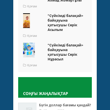
Ахмад Жомартұлы
Қоғам
"Сүйкімді балақай»
байқауына
қатысушы Серік
Асылым
Қоғам
"Сүйкімді балақай»
байқауына
қатысушы Серік
Нұрасыл
Қоғам
Пікір қалдыру
СОҢҒЫ ЖАҢАЛЫҚТАР
Бүгін доллар бағамы қандай?