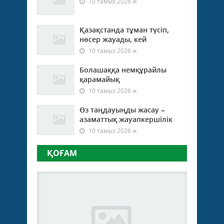
10 тамыз 2026 ж.
Қазақстанда тұман түсіп,
нөсер жауады, кей
10 тамыз 2026 ж.
Болашаққа немқұрайлы
қарамайық
10 тамыз 2026 ж.
Өз таңдауыңды жасау –
азаматтық жауапкершілік
10 тамыз 2026 ж.
ҚОҒАМ