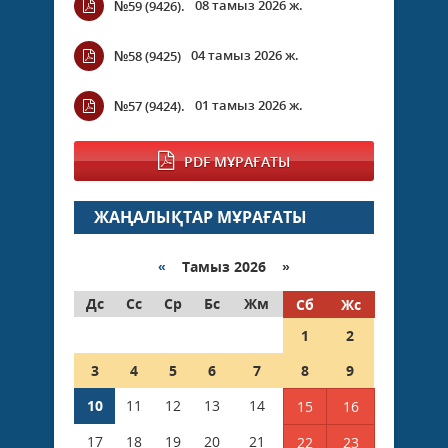
08 тамыз 2026 ж.
№59 (9426).
04 тамыз 2026 ж.
№58 (9425)
01 тамыз 2026 ж.
№57 (9424).
PDF МҰРАҒАТЫ
ЖАҢАЛЫҚТАР МҰРАҒАТЫ
«
Тамыз 2026 »
Дс
Сс
Ср
Бс
Жм
Сб
Жс
1
2
3
4
5
6
7
8
9
10
11
12
13
14
15
16
17
18
19
20
21
22
23