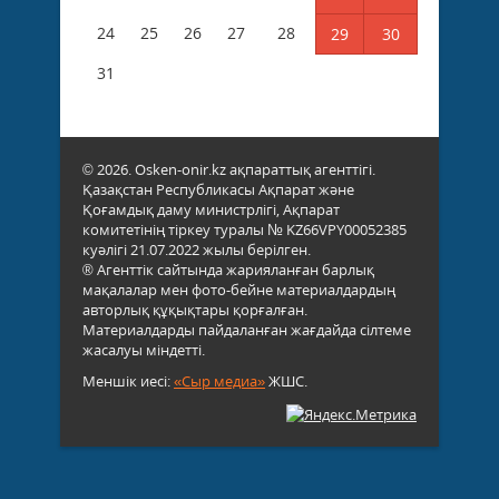
24
25
26
27
28
29
30
31
© 2026. Osken-onir.kz ақпараттық агенттігі.
Қазақстан Республикасы Ақпарат және
Қоғамдық даму министрлігі, Ақпарат
комитетінің тіркеу туралы № KZ66VPY00052385
куәлігі 21.07.2022 жылы берілген.
® Агенттік сайтында жарияланған барлық
мақалалар мен фото-бейне материалдардың
авторлық құқықтары қорғалған.
Материалдарды пайдаланған жағдайда сілтеме
жасалуы міндетті.
Меншік иесі:
«Сыр медиа»
ЖШС.