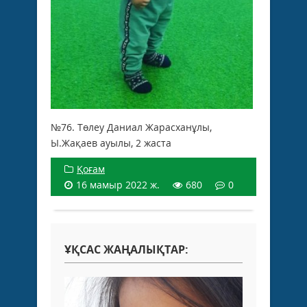
№76. Төлеу Даниал Жарасханұлы,
Ы.Жақаев ауылы, 2 жаста
Қоғам
16 мамыр 2022 ж.
680
0
ҰҚСАС ЖАҢАЛЫҚТАР: