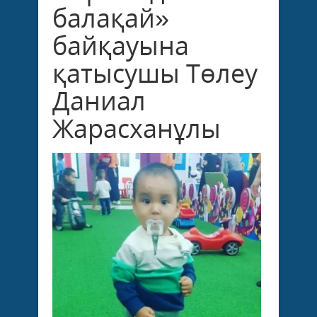
балақай»
байқауына
қатысушы Төлеу
Даниал
Жарасханұлы