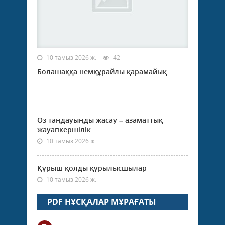
10 тамыз 2026 ж.
42
Болашаққа немқұрайлы қарамайық
Өз таңдауыңды жасау – азаматтық
жауапкершілік
10 тамыз 2026 ж.
Құрыш қолды құрылысшылар
10 тамыз 2026 ж.
PDF НҰСҚАЛАР МҰРАҒАТЫ