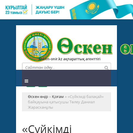
Osken-onir.kz ақпараттық агенттігі
Өскен өңір
»
Қоғам
» «Сүйкімді балақай»
байқауына қатысушы Төлеу Даниал
Жарасханұлы
«Сүйкімді