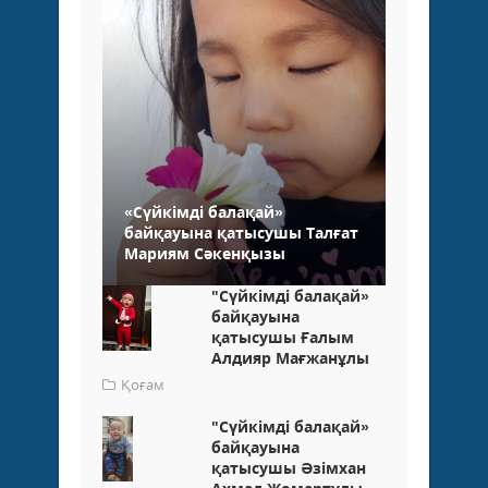
«Сүйкімді балақай»
байқауына қатысушы Талғат
Мариям Сәкенқызы
"Сүйкімді балақай»
байқауына
қатысушы Ғалым
Алдияр Мағжанұлы
Қоғам
"Сүйкімді балақай»
байқауына
қатысушы Әзімхан