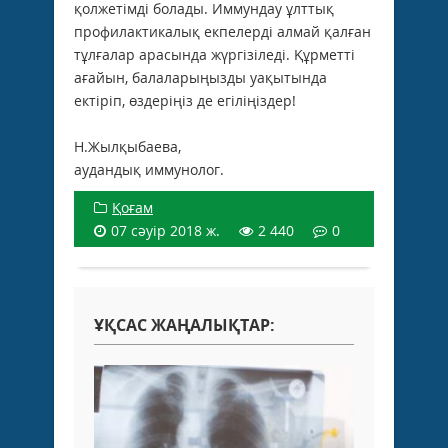
қолжетімді болады. Иммундау ұлттық
профилактикалық екпелерді алмай қалған
тұлғалар арасында жүргізіледі. Құрметті
ағайын, балаларыңызды уақытында
ектіріп, өздеріңіз де егіліңіздер!
Н.Жылқыбаева,
аудандық иммунолог.
Қоғам
07 сәуір 2018 ж.
2 440
0
ҰҚСАС ЖАҢАЛЫҚТАР: