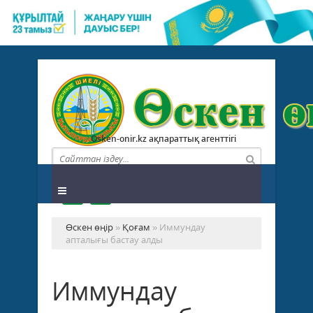
Osken-onir.kz ақпараттық агенттігі
Өскен өңір
»
Қоғам
» Иммундау
апталығы бастау алды
Иммундау