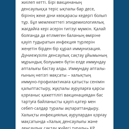
жиілеп кетті. Бірі вакцинаның
денсаулыққа теріс ықпалы бар десе,
бірінің жеке діни көзқарасы кедергі болып
тұр. Бұл мемлекеттегі эпидемиологиялық
жағдайға кері әсерін тигізуі мүмкін. Қалай
болғанда да егілмеген баланың өміріне
қауіп тудыратын инфекция түрлерін
жеңетін бірден бір құрал иммунизация.
Дүниежүзілік денсаулық сақтау ұйымының
мұрындық болуымен бүтін елде иммундау
апталығы бастау алды. Иммундау апта­лы­
ғының негізгі мақсаты – халықтың
иммуно-профилактикаға қатысты сенімін
қалыптас­тыру, жұқпалы ауруларға қарсы
қорғаныс қажеттілігі вакцинациядан бас
тартуға байланысты қауіп-қатер мен
себеп-салдар туралы ақпараттандыру.
Халықты инфекциялық аурулардан қорғау
мақсатында «Халық денсаулығы және
денсаулық сақтау жүйесі туралы» ҚР