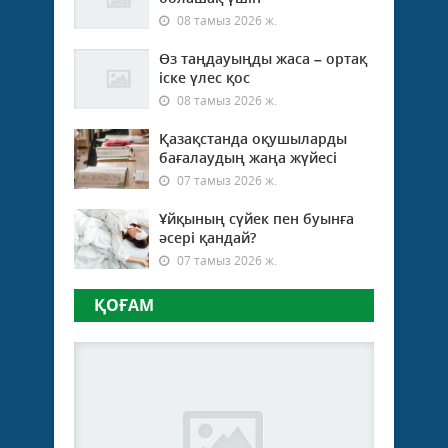
08 тамыз 2026 ж.
Өз таңдауыңды жаса – ортақ
іске үлес қос
08 тамыз 2026 ж.
Қазақстанда оқушыларды
бағалаудың жаңа жүйесі
07 тамыз 2026 ж.
Ұйқының сүйек пен буынға
әсері қандай?
07 тамыз 2026 ж.
ҚОҒАМ