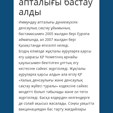
апталығы бастау
алды
Иммундау апталығы дүниежүзілік
денсаулық сақтау ұйымының
бастамасымен 2005 жылдан бері Еуропа
аймағында, ал 2007 жылдан бері
Қазақстанда өткізіліп келеді.
Біздің елімізде жұқпалы ауруларға қарсы
егу шарасы ҚР Үкіметінің арнайы
қаулысымен бекітілген ұлттық егу
кестесіне сәйкес жүргізіледі. Жұқпалы
ауруларға қарсы алдын ала егілу ҚР
«Халық денсаулығы және денсаулық
сақтау жүйесі туралы» кодексіне сәйкес
міндетті болып табылады және ол тегін
жүргізіледі. Басқа елдерден келгендерге
де солай ақысыз жасалады. Соңғы уақытта
вакцинациядан бас тарту жағдайлары