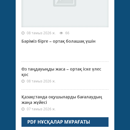
08 тамыз 2026 ж.
66
Бәріміз бірге – ортақ болашақ үшін
Өз таңдауыңды жаса – ортақ іске үлес
қос
08 тамыз 2026 ж.
Қазақстанда оқушыларды бағалаудың
жаңа жүйесі
07 тамыз 2026 ж.
PDF НҰСҚАЛАР МҰРАҒАТЫ