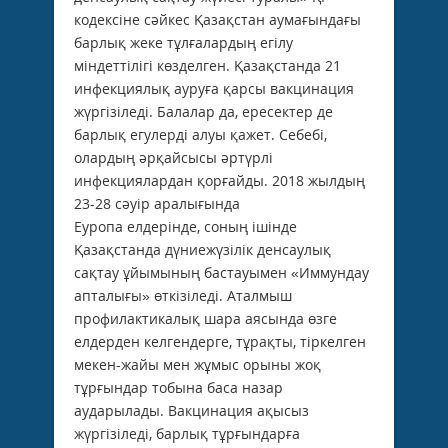
кодексіне сәйкес Қазақстан аумағындағы
барлық жеке тұлғалардың егілу
міндеттілігі көзделген. Қазақстанда 21
инфекциялық ауруға қарсы вакцинация
жүргізіледі. Балалар да, ересектер де
барлық егулерді алуы қажет. Себебі,
олардың әрқайсысы әртүрлі
инфекциялардан қорғайды. 2018 жылдың
23-28 сәуір аралығында
Еуропа елдерінде, соның ішінде
Қазақстанда дүниежүзілік денсаулық
сақтау ұйымының бас­тауымен «Иммундау
апталығы» өткізіледі. Аталмыш
профилактикалық шара аясында өзге
елдерден келгендерге, тұрақты, тіркелген
мекен-жайы мен жұмыс орыны жоқ
тұрғындар тобына баса назар
аударылады. Вакцинация ақысыз
жүргізіледі, барлық тұрғындарға