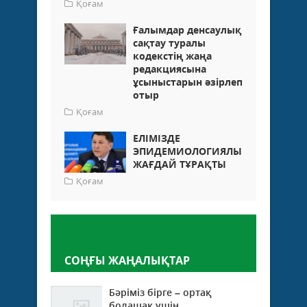
Қоғам
Ғалымдар денсаулық
сақтау туралы
кодекстің жаңа
редакциясына
ұсыныстарын әзірлеп
отыр
Қоғам
ЕЛІМІЗДЕ
ЭПИДЕМИОЛОГИЯЛЫҚ
ЖАҒДАЙ ТҰРАҚТЫ
Қоғам
Пікір қалдыру
СОҢҒЫ ЖАҢАЛЫҚТАР
Бәріміз бірге – ортақ
болашақ үшін