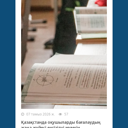
07 тамыз 2026 ж.
57
Қазақстанда оқушыларды бағалаудың
жаңа жүйесі енгізілуі мүмкін