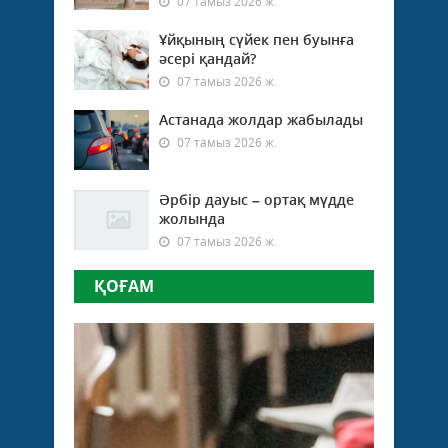
07 тамыз 2026 ж.
Ұйқының сүйек пен буынға
әсері қандай?
07 тамыз 2026 ж.
Астанада жолдар жабылады
07 тамыз 2026 ж.
Әрбір дауыс – ортақ мүдде
жолында
07 тамыз 2026 ж.
ҚОҒАМ