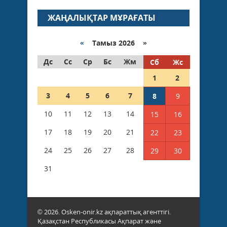
ЖАҢАЛЫҚТАР МҰРАҒАТЫ
«
Тамыз 2026 »
Дс
Сс
Ср
Бс
Жм
Сб
Жс
1
2
3
4
5
6
7
8
9
10
11
12
13
14
15
16
17
18
19
20
21
22
23
24
25
26
27
28
29
30
31
© 2026. Osken-onir.kz ақпараттық агенттігі.
Қазақстан Республикасы Ақпарат және