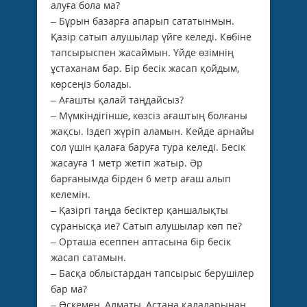
алуға бола ма?
– Бұрын базарға апарып сататынмын.
Қазір сатып алушылар үйге келеді. Көбіне
тапсырыспен жасаймын. Үйде өзімнің
ұстаханам бар. Бір бесік жасап қойдым,
көрсеңіз болады.
– Ағашты қалай таңдайсыз?
– Мүмкіндігінше, көзсіз ағаштың болғаны
жақсы. Іздеп жүріп аламын. Кейде арнайы
сол үшін қалаға баруға тура келеді. Бесік
жасауға 1 метр жетіп жатыр. Әр
барғанымда бірден 6 метр ағаш алып
келемін.
– Қазіргі таңда бесіктер қаншалықты
сұранысқа ие? Сатып алушылар көп пе?
– Орташа есеппен аптасына бір бесік
жасап сатамын.
– Басқа облыстардан тапсырыс берушілер
бар ма?
– Өскемен, Алматы, Астана қалаларынан