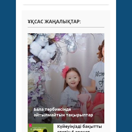
ҰҚСАС ЖАҢАЛЫҚТАР:
Бала тәрбиесінде
айтылмайтын тақырыптар
Күйеуіңізді бақытты
ететін 6 әрекет