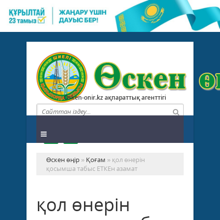
Osken-onir.kz ақпараттық агенттігі
Өскен өңір
»
Қоғам
» қол өнерін
қосымша табыс ЕТКЕн азамат
қол өнерін