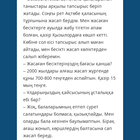
таныстары арқылы тапсырыс беріп
жатады. Соңғы рет Ақтөбе қаласының
тұрғынына жасап бердім. Мен жасаған
бесіктерге ауылда жабу тігетін апам
болған, қазір Қызылордаға көшіп кетті.
Көбіне сол кісі тапсырыс алып маған
айтады, мен бесікті жасап көліктерден
салып жіберемін.
– Жасаған бесіктеріңіздің бағасы қанша?
– 2000 жылдары алғаш жасап жүргенде
құны 700-800 теңгеден аспайтын. Қазір 15
мың теңге.
– Ұлдарыңыздың қайсысының ұста­лыққа
ебі бар?
– Жоқ, балаларымның ептеп сурет
салатындары болмаса, қызықпайды. Мен
оларды бала кезінен баулымаппын. Бірақ
ағаш жонып, көршілердің балтасына сап
жасап береді.