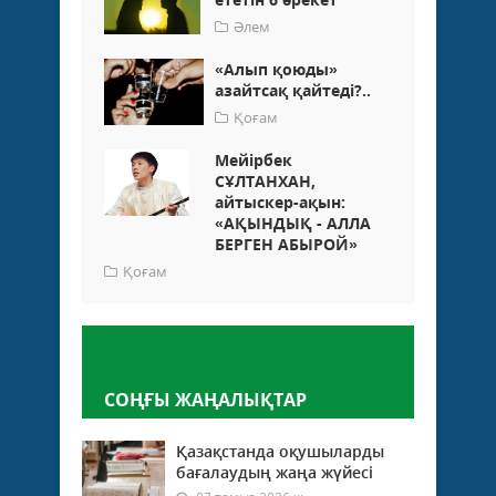
Әлем
«Алып қоюды»
азайтсақ қайтеді?..
Қоғам
Мейірбек
СҰЛТАНХАН,
айтыскер-ақын:
«АҚЫНДЫҚ - АЛЛА
БЕРГЕН АБЫРОЙ»
Қоғам
Пікір қалдыру
СОҢҒЫ ЖАҢАЛЫҚТАР
Қазақстанда оқушыларды
бағалаудың жаңа жүйесі