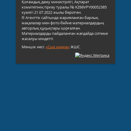
Қоғамдық даму министрлігі, Ақпарат
комитетінің тіркеу туралы № KZ66VPY00052385
куәлігі 21.07.2022 жылы берілген.
® Агенттік сайтында жарияланған барлық
мақалалар мен фото-бейне материалдардың
авторлық құқықтары қорғалған.
Материалдарды пайдаланған жағдайда сілтеме
жасалуы міндетті.
Меншік иесі:
«Сыр медиа»
ЖШС.