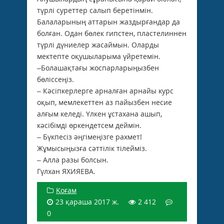
түрлі суреттер салып беретінмін.
Балаларының аттарын жаздырғандар да
болған. Одан бөлек гипстен, пластелиннен
түрлі дүниелер жасаймын. Оларды
мектепте оқушыларыма үйретемін.
–Болашақтағы жоспарларыңыз­бен
бөліссеңіз.
– Кәсіпкерлерге арналған арнайы курс
оқып, мемлекеттен аз пайызбен несие
алғым келеді. Үлкен ұстахана ашып,
кәсібімді өркендетсем деймін.
– Бүкпесіз әңгімеңізге рахмет!
Жұмысыңызға сәттілік тілейміз.
– Алла разы болсын.
Гүлхан ЯХИЯЕВА.
Қоғам
23 қараша 2017 ж.
2 412
0