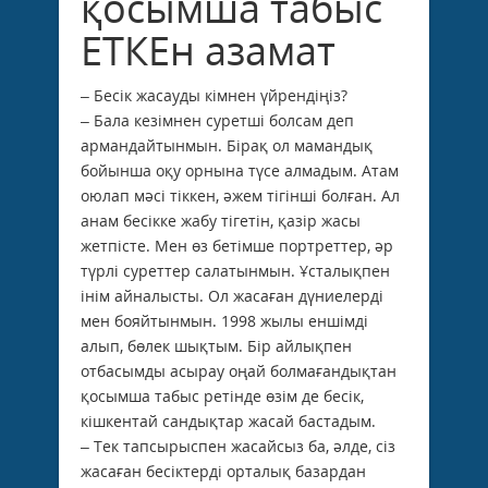
қосымша табыс
ЕТКЕн азамат
– Бесік жасауды кімнен үйрендіңіз?
– Бала кезімнен суретші болсам деп
армандайтынмын. Бірақ ол мамандық
бойынша оқу орнына түсе алмадым. Атам
оюлап мәсі тіккен, әжем тігінші болған. Ал
анам бесікке жабу тігетін, қазір жасы
жетпісте. Мен өз бетімше портреттер, әр
түрлі суреттер салатынмын. Ұсталықпен
інім айналысты. Ол жасаған дүниелерді
мен бояйтынмын. 1998 жылы еншімді
алып, бөлек шықтым. Бір айлықпен
отбасымды асырау оңай болмағандықтан
қосымша табыс ретінде өзім де бесік,
кішкентай сандықтар жасай бастадым.
– Тек тапсырыспен жасайсыз ба, әлде, сіз
жасаған бесіктерді орталық базардан