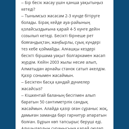
– Бір бесік жасау үшін қанша уақытыңыз
кетеді?
– Тынымсыз жасасам 2-3 күнде бітіруге
болады. Бірақ кейде ауа-райының
қолайсыздығына қарай 4-5 күнге дейін
созылып кетеді. Бесікті бірнеше рет
бояғандықтан, жаңбырлы, суық күндері
тез кебе қоймайды. Алғашқы кездері
бесікті біршама уақыт болгаркамен жасап
жүрдім. Кейін 2003 жылы несие алып,
Алматыдан арнайы станок сатып әкелдім.
Қазір сонымен жасаймын.
– Бесіктен басқа қандай дүниелер
жасайсыз?
– Кішкентай баланың бесігімен алып
баратын 50 сантиметрлік сандық
жасаймын. Алайда қазір оған сұраныс жоқ,
дамыған заманда бәрі гарнитур апаратын
болған. Бұрын көп тапсырыс беруші еді.
Алушылардың сұранысына қарай оюлап,