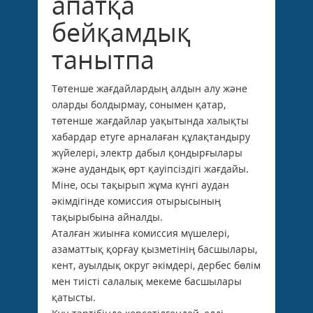
апатқа
бейқамдық
танытпа
Төтенше жағдайлардың алдын алу және
оларды болдырмау, сонымен қатар,
төтенше жағдайлар уақытында халықты
хабардар етуге арналаған құлақтандыру
жүйелері, электр дабыл қондырғылары
және аудандық өрт қауіпсіздігі жағдайы.
Міне, осы тақырып жұма күнгі аудан
әкімдігінде комиссия отырысының
тақырыбына айналды.
Аталған жиынға комиссия мүшелері,
азаматтық қорғау қызметінің басшылары,
кент, ауылдық округ әкімдері, дербес бөлім
мен тиісті салалық мекеме басшылары
қатысты.