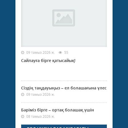
09 тамыз 2026 ж.
55
Сайлауға бірге қатысайық!
Сіздің таңдауыңыз – ел болашағына үлес
09 тамыз 2026 ж.
Бәріміз бірге – ортақ болашақ үшін
08 тамыз 2026 ж.