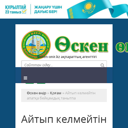
Osken-onir.kz ақпараттық агенттігі
Өскен өңір
»
Қоғам
» Айтып келмейтін
апатқа бейқамдық танытпа
Айтып келмейтін