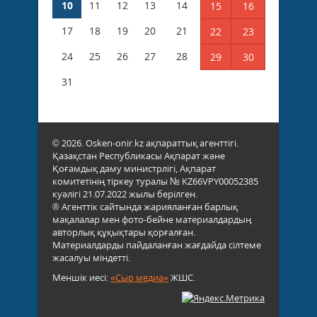
10
11
12
13
14
15
16
17
18
19
20
21
22
23
24
25
26
27
28
29
30
31
© 2026. Osken-onir.kz ақпараттық агенттігі.
Қазақстан Республикасы Ақпарат және
Қоғамдық даму министрлігі, Ақпарат
комитетінің тіркеу туралы № KZ66VPY00052385
куәлігі 21.07.2022 жылы берілген.
® Агенттік сайтында жарияланған барлық
мақалалар мен фото-бейне материалдардың
авторлық құқықтары қорғалған.
Материалдарды пайдаланған жағдайда сілтеме
жасалуы міндетті.
Меншік иесі:
«Сыр медиа»
ЖШС.