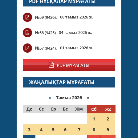
PDF НҰСҚАЛАР МҰРАҒАТЫ
08 тамыз 2026 ж.
№59 (9426).
04 тамыз 2026 ж.
№58 (9425)
01 тамыз 2026 ж.
№57 (9424).
PDF МҰРАҒАТЫ
ЖАҢАЛЫҚТАР МҰРАҒАТЫ
«
Тамыз 2026 »
Дс
Сс
Ср
Бс
Жм
Сб
Жс
1
2
3
4
5
6
7
8
9