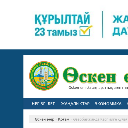
Osken-onir.kz ақпараттық агенттігі
НЕГІЗГІ БЕТ
ЖАҢАЛЫҚТАР
ЭКОНОМИКА
Өскен өңір
»
Қоғам
» Әзербайжанда Каспийге құлағ