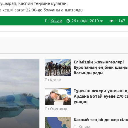
ұшырап, Каспий теңізіне құлаған.
а кешкі сағат 22:00-де болғаны анықталды.
Қоғам
26 шілде 2019 ж.
1 147
Еліміздің жауынгерлері
Еуропаның ең биік шың
бағындырады
Қоғам
Тұңғыш әскери ұшқыш 
Ардана Ботай әуеде 270 с
ұшқан
Оқиғалар
Каспий теңізінде жер сілк
Қоғам