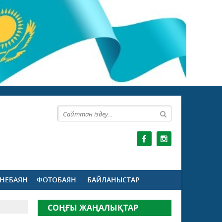
НЕБАЯН
ФОТОБАЯН
БАЙЛАНЫСТАР
СОҢҒЫ ЖАҢАЛЫҚТАР