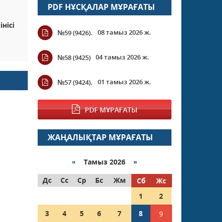
PDF НҰСҚАЛАР МҰРАҒАТЫ
нісі
08 тамыз 2026 ж.
№59 (9426).
04 тамыз 2026 ж.
№58 (9425)
01 тамыз 2026 ж.
№57 (9424).
PDF МҰРАҒАТЫ
ЖАҢАЛЫҚТАР МҰРАҒАТЫ
«
Тамыз 2026 »
Дс
Сс
Ср
Бс
Жм
Сб
Жс
1
2
3
4
5
6
7
8
9