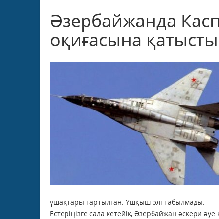
Әзербайжанда Касп
оқиғасына қатысты
ұшақтары тартылған. Ұшқыш әлі табылмады.
Естеріңізге сала кетейік, Әзербайжан әскери әуе