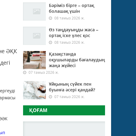
Бәріміз бірге – ортақ
болашақ үшін
08 тамыз 2026 ж.
Өз таңдауыңды жаса –
ортақ іске үлес қос
08 тамыз 2026 ж.
не ӘҚК
Қазақстанда
оқушыларды бағалаудың
дегі
жаңа жүйесі
07 тамыз 2026 ж.
Ұйқының сүйек пен
буынға әсері қандай?
ергеуді
07 тамыз 2026 ж.
қармасы
ҚОҒАМ
 ӘӘК
лып