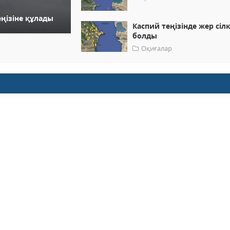
ңізіне құлады
Каспий теңізінде жер сілкі
болды
Оқиғалар