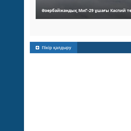
Әзербайжандық МиГ-29 ұшағы Каспий те
Пікір қалдыру