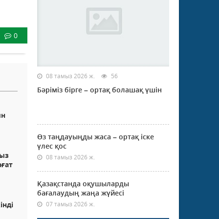
0
08 тамыз 2026 ж.
56
Бәріміз бірге – ортақ болашақ үшін
ын
Өз таңдауыңды жаса – ортақ іске
үлес қос
қыз
08 тамыз 2026 ж.
ағат
Қазақстанда оқушыларды
бағалаудың жаңа жүйесі
інді
07 тамыз 2026 ж.