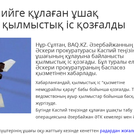
ийге құлаған ұшақ
 қылмыстық іс қозғалды
Нұр-Сұлтан, BAQ.KZ. Әзербайжанның
Әскери прокуратурасы Каспий теңізі
ұшағының құлауына байланысты
қылмыстық іс қозғады. Бұл туралы ел
Әскери прокуратураның баспасөз
қызметінен хабарлады.
Хабарланғандай, қылмыстық іс "қызметіне
немқұрайлы қарау" бабы бойынша қозғалды. Т
ведомствоның ауыр қылмыстар бойынша бас
жүргізуде.
Бүгінде Каспий теңізінде құлаған ұшақты табу
операциясына Әзербайжан ӘТК кемелері мен
 күштерінің ұшағы оқу-жаттығу кезінде кенеттен
радардан жоға