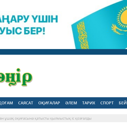
ҚОҒАМ
САЯСАТ
ОҚИҒАЛАР
ӘЛЕМ
ТАРИХ
СПОРТ
БЕЙ
ан ұшақ оқиғасына қатысты қылмыстық іс қозғалды