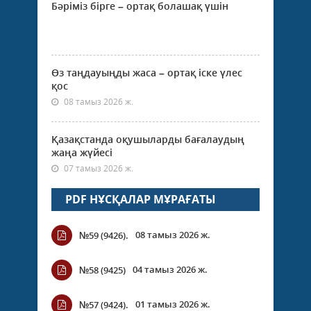
Бәріміз бірге – ортақ болашақ үшін
Өз таңдауыңды жаса – ортақ іске үлес
қос
08 тамыз 2026 ж.
Қазақстанда оқушыларды бағалаудың
жаңа жүйесі
07 тамыз 2026 ж.
PDF НҰСҚАЛАР МҰРАҒАТЫ
08 тамыз 2026 ж.
№59 (9426).
04 тамыз 2026 ж.
№58 (9425)
01 тамыз 2026 ж.
№57 (9424).