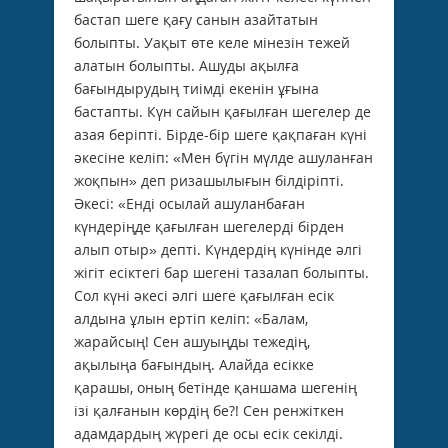
бастап шеге қағу санын азайтатын
болыпты. Уақыт өте келе мінезін тежей
алатын болыпты. Ашуды ақылға
бағындырудың тиімді екенін ұғына
бастапты. Күн сайын қағылған шегелер де
азая беріпті. Бірде-бір шеге қақпаған күні
әкесіне келіп: «Мен бүгін мүлде ашуланған
жоқпын» деп ризашылығын білдіріпті.
Әкесі: «Енді осылай ашуланбаған
күндеріңде қағылған шегелерді бірден
алып отыр» депті. Күндердің күнінде әлгі
жігіт есіктегі бар шегені тазалап болыпты.
Сол күні әкесі әлгі шеге қағылған есік
алдына ұлын ертіп келіп: «Балам,
жарайсың! Сен ашуыңды тежедің,
ақылыңа бағындың. Алайда есікке
қарашы, оның бетінде қаншама шегенің
ізі қалғанын көрдің бе?! Сен ренжіткен
адамдардың жүрегі де осы есік секілді.