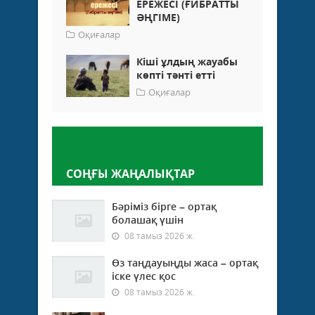
ЕРЕЖЕСІ (ҒИБРАТТЫ
ӘҢГІМЕ)
Оқиғалар
Кіші ұлдың жауабы
көпті тәнті етті
Оқиғалар
Пікір қалдыру
СОҢҒЫ ЖАҢАЛЫҚТАР
Бәріміз бірге – ортақ
болашақ үшін
08 тамыз 2026 ж.
Өз таңдауыңды жаса – ортақ
іске үлес қос
08 тамыз 2026 ж.