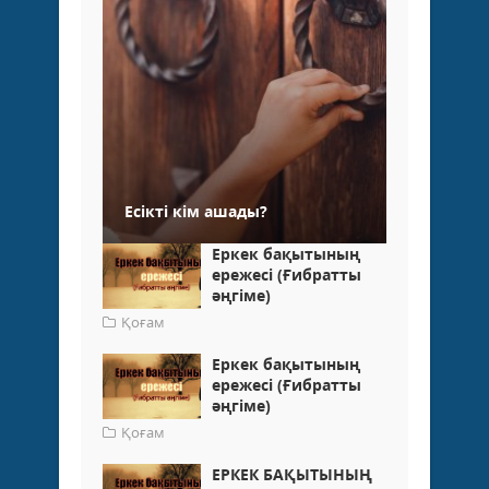
Есікті кім ашады?
Еркек бақытының
ережесі (Ғибратты
әңгіме)
Қоғам
Еркек бақытының
ережесі (Ғибратты
әңгіме)
Қоғам
ЕРКЕК БАҚЫТЫНЫҢ