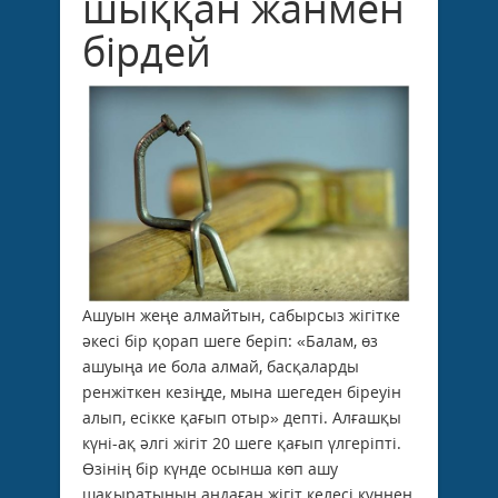
шыққан жанмен
бірдей
Ашуын жеңе алмайтын, сабырсыз жігітке
әкесі бір қорап шеге беріп: «Балам, өз
ашуыңа ие бола алмай, басқаларды
ренжіткен кезіңде, мына шегеден біреуін
алып, есікке қағып отыр» депті. Алғашқы
күні-ақ әлгі жігіт 20 шеге қағып үлгеріпті.
Өзінің бір күнде осынша көп ашу
шақыратынын аңдаған жігіт келесі күннен