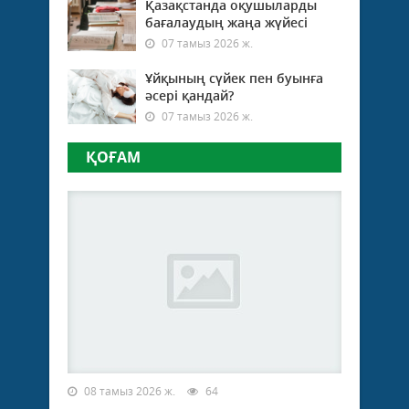
Қазақстанда оқушыларды
бағалаудың жаңа жүйесі
07 тамыз 2026 ж.
Ұйқының сүйек пен буынға
әсері қандай?
07 тамыз 2026 ж.
ҚОҒАМ
08 тамыз 2026 ж.
64