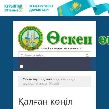
Osken-onir.kz ақпараттық агенттігі
Өскен өңір
»
Қоғам
» Қалған көңіл
шыққан жанмен бірдей
Қалған көңіл