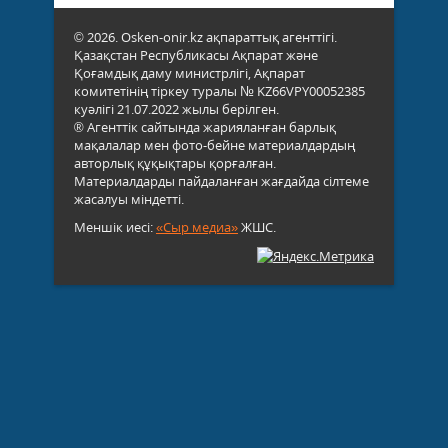
© 2026. Osken-onir.kz ақпараттық агенттігі.
Қазақстан Республикасы Ақпарат және
Қоғамдық даму министрлігі, Ақпарат
комитетінің тіркеу туралы № KZ66VPY00052385
куәлігі 21.07.2022 жылы берілген.
® Агенттік сайтында жарияланған барлық
мақалалар мен фото-бейне материалдардың
авторлық құқықтары қорғалған.
Материалдарды пайдаланған жағдайда сілтеме
жасалуы міндетті.
Меншік иесі:
«Сыр медиа»
ЖШС.