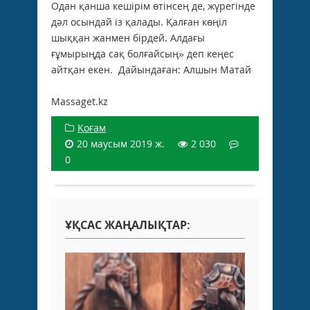
Одан қанша кешірім өтінсең де, жүрегінде
дәл осындай із қалады. Қалған көңіл
шыққан жанмен бірдей. Алдағы
ғұмырыңда сақ болғайсың» деп кеңес
айтқан екен. Дайындаған: Алшын Матай
Massaget.kz
Қоғам
20 маусым 2019 ж.
2 030
0
ҰҚСАС ЖАҢАЛЫҚТАР: