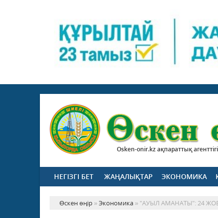
Osken-onir.kz ақпараттық агенттігі
НЕГІЗГІ БЕТ
ЖАҢАЛЫҚТАР
ЭКОНОМИКА
Өскен өңір
»
Экономика
» "АУЫЛ АМАНАТЫ": 24 Ж