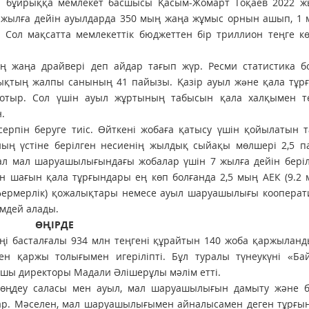
ті бұйрыққа мемлекет басшысы Қасым-Жомарт Тоқаев 2022 ж
 жылға дейін ауылдарда 350 мың жаңа жұмыс орнын ашып, 1 
Сол мақсатта мемлекеттік бюджеттен бір триллион теңге кө
ң жаңа драйвері деп айдар тағып жүр. Ресми статистика б
лықтың жалпы санының 41 пайызы. Қазір ауыл жəне қала тұр
тыр. Сол үшін ауыл жұртының табысын қала халқымен те
.
рпін беруге тиіс. Өйткені жобаға қатысу үшін қойылатын т
ның үстіне берілген несиенің жылдық сыйақы мөлшері 2,5 п
 ал мал шаруашылығындағы жобалар үшін 7 жылға дейін беріл
н шағын қала тұрғындары ең көп болғанда 2,5 мың АЕК (9.2
(фермерлік) қожалықтары немесе ауыл шаруашылығы кооперат
імдей алады.
ӨҢІРДЕ
ңі басталғалы 934 млн теңгені құрайтын 140 жоба қаржылан
ген қаржы толығымен игеріліпті. Бұл туралы түнеукүні «Ба
ушы директоры Мадали Әлішерұлы мәлім етті.
– өңдеу саласы мен ауыл, мал шаруашылығын дамыту және б
лар. Мәселен, мал шаруашылығымен айналысамен деген тұрғы