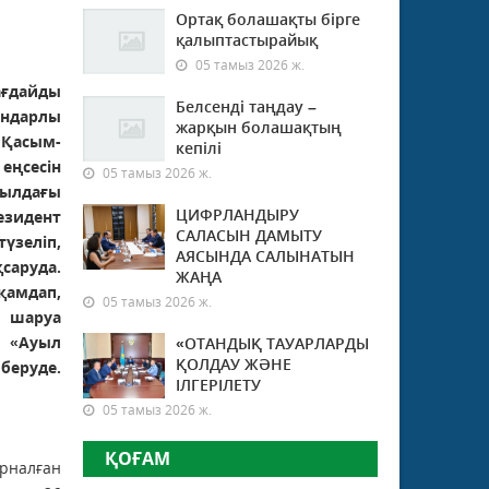
Ортақ болашақты бірге
қалыптастырайық
05 тамыз 2026 ж.
ғдайды
Белсенді таңдау –
ындарлы
жарқын болашақтың
 Қасым-
кепілі
ңсесін
05 тамыз 2026 ж.
ылдағы
ЦИФРЛАНДЫРУ
зидент
САЛАСЫН ДАМЫТУ
үзеліп,
АЯСЫНДА САЛЫНАТЫН
аруда.
ЖАҢА
қамдап,
05 тамыз 2026 ж.
 шаруа
а «Ауыл
«ОТАНДЫҚ ТАУАРЛАРДЫ
ҚОЛДАУ ЖӘНЕ
еруде.
ІЛГЕРІЛЕТУ
05 тамыз 2026 ж.
ҚОҒАМ
рналған