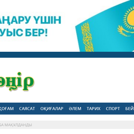
ҚОҒАМ
САЯСАТ
ОҚИҒАЛАР
ӘЛЕМ
ТАРИХ
СПОРТ
БЕЙ
ОБА МАҚҰЛДАНДЫ