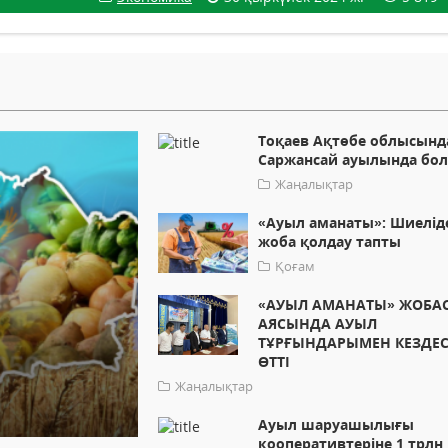
Тоқаев Ақтөбе облысынд
Саржансай ауылында бо
Жаңалықтар
«Ауыл аманаты»: Шиелід
жоба қолдау тапты
Қоғам
«АУЫЛ АМАНАТЫ» ЖОБА
АЯСЫНДА АУЫЛ
ТҰРҒЫНДАРЫМЕН КЕЗДЕ
ӨТТІ
Жаңалықтар
Ауыл шаруашылығы
кооперативтеріне 1 трлн