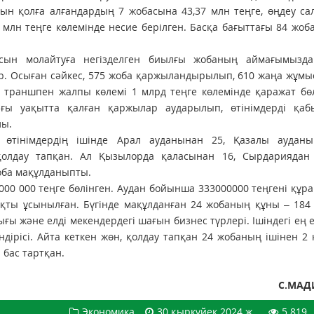
ғын қолға алғандардың 7 жобасына 43,37 млн теңге, өңдеу с
млн теңге көлемінде несие берілген. Басқа бағыттағы 84 жоба
сын молайтуға негізделген биылғы жобаның аймағымызда
р. Осыған сәйкес, 575 жоба қаржыландырылып, 610 жаңа жұм
і траншпен жалпы көлемі 1 млрд теңге көлемінде қаражат бөл
ағы уақытта қалған қаржылар аударылып, өтінімдерді қаб
лы.
өтінімдердің ішінде Арал ауданынан 25, Қазалы ауданы
олдау тапқан. Ал Қызылорда қаласынан 16, Сырдариядан
оба мақұлданыпты.
00 000 теңге бөлінген. Аудан бойынша 333000000 теңгені құр
қты ұсынылған. Бүгінде мақұлданған 24 жобаның құны – 184
ығы және елді мекендердегі шағын бизнес түрлері. Ішіндегі ең 
ірісі. Айта кеткен жөн, қолдау тапқан 24 жобаның ішінен 2 
 бас тартқан.
С.МАД
Экономика
30 қыркүйек 2024 ж.
5 819