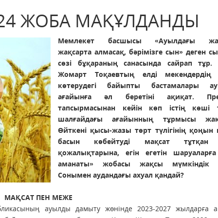
 24 ЖОБА МАҚҰЛДАНДЫ
Мемлекет басшысы «Ауылдағы жа
жақсарта алмасақ, бәрімізге сын» деген с
сөзі бұқараның санасында сайрап тұр.
Жомарт Тоқаевтың елді мекендердің е
көтерудегі байыпты бастамалары ау
ағайынға әл беретіні ақиқат. Пре
тапсырмасынан кейін көп істің көші т
шалғайдағы ағайынның тұрмысы жақс
Өйткені қысы-жазы төрт түлігінің қоңын 
басын көбейтуді мақсат тұтқан
қожалықтарына, егін егетін шаруаларғ
аманаты» жобасы жақсы мүмкіндік б
Сонымен аудандағы ахуал қандай?
МАҚСАТ ПЕН МЕЖЕ
бликасының ауылды дамыту жөнінде 2023-2027 жылдарға а