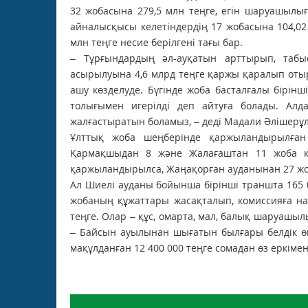
32 жобасына 279,5 млн теңге, егін шаруашылы
айналысқысы келетіндердің 17 жобасына 104,02 
млн теңге несие берілгені тағы бар.
– Тұрғындардың әл-ауқатын арттырып, табы
асырылуына 4,6 млрд теңге қаржы қаралып оты
ашу көзделуде. Бүгінде жоба басталғалы бірінш
толығымен игерілді деп айтуға болады. Алд
жалғастыратын боламыз, – деді Мадали Әлішерұ
Ұлттық жоба шеңберінде қаржыландырылған 
Қармақшыдан 8 және Жалағаштан 11 жоба қ
қаржыландырылса, Жаңақорған ауданынан 27 ж
Ал Шиелі ауданы бойынша бірінші траншта 165 0
жобаның құжаттары жасақталып, комиссияға на
теңге. Олар – құс, омарта, мал, балық шаруашыл
– Байсын ауылынан шығатын былғары белдік өнд
мақұлданған 12 400 000 теңге сомадан өз еркімен