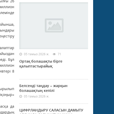
ылғы 26
миллион
лемінде
ойынша,
ғындары
ңестіру
алаптар
айыздан
05 тамыз 2026 ж.
71
еді. Бұл
Ортақ болашақты бірге
 миллион
қалыптастырайық
ивтері 8
Белсенді таңдау – жарқын
дырылып
болашақтың кепілі
йқоңыр»
05 тамыз 2026 ж.
асқа да
ЦИФРЛАНДЫРУ САЛАСЫН ДАМЫТУ
ндардың