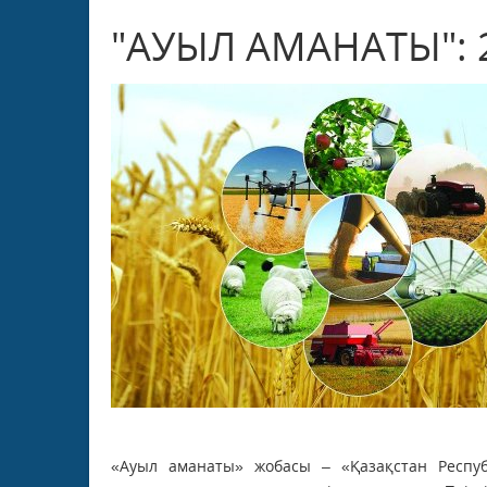
"АУЫЛ АМАНАТЫ":
«Ауыл аманаты» жобасы – «Қазақстан Респу