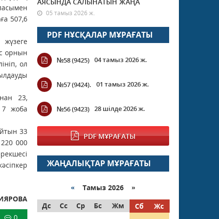
АЯСЫНДА САЛЫНАТЫН ЖАҢА
аласымен
05 тамыз 2026 ж.
ға 507,6
PDF НҰСҚАЛАР МҰРАҒАТЫ
 жүзеге
ыс орнын
04 тамыз 2026 ж.
№58 (9425)
ініп, ол
ылдауды
01 тамыз 2026 ж.
№57 (9424).
нан 23,
 7 жоба
28 шілде 2026 ж.
№56 (9423)
айтын 33
PDF МҰРАҒАТЫ
 220 000
ерекшесі
ЖАҢАЛЫҚТАР МҰРАҒАТЫ
кәсіпкер
«
Тамыз 2026 »
ИЯРОВА
Дс
Сс
Ср
Бс
Жм
Сб
Жс
0