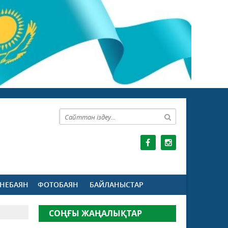
НЕБАЯН
ФОТОБАЯН
БАЙЛАНЫСТАР
СОҢҒЫ ЖАҢАЛЫҚТАР