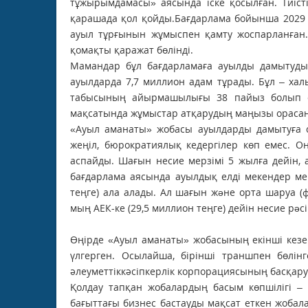
тұжырымдамасы» аясында іске қосылған. Тиіс
қарашада қол қойды.Бағдарлама бойынша 2029
ауыл тұрғынын жұмыспен қамту жоспарланған. 
қомақты қаражат бөлінді.
Мамандар бұл бағдарламаға ауылды дамытуды
ауылдарда 7,7 миллион адам тұрады. Бұл – ха
табысының айырмашылығы 38 пайыз болып о
мақсатында жұмыстар атқарудың маңызы орасан
«Ауыл аманаты» жобасы ауылдарды дамытуға се
жеңіл, бюрократиялық кедергілер көп емес. О
аспайды. Шағын несие мерзімі 5 жылға дейін,
бағдарлама аясында ауылдық елді мекендер ме
теңге) ала алады. Ал шағын жəне орта шаруа 
мың АЕК-ке (29,5 миллион теңге) дейін несие рəс
Өңірде «Ауыл аманаты» жобасының екінші кезе
үлгерген. Осылайша, бірінші траншпен бөлін
әлеуметтіккәсіпкерлік корпорациясының басқар
Қолдау тапқан жобалардың басым көпшілігі 
бағыттағы бизнес бастауды мақсат еткен жоба