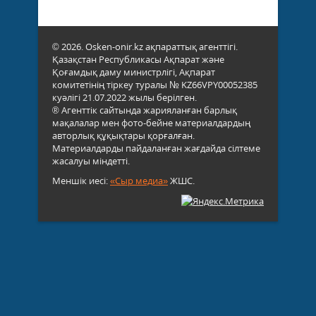
© 2026. Osken-onir.kz ақпараттық агенттігі.
Қазақстан Республикасы Ақпарат және
Қоғамдық даму министрлігі, Ақпарат
комитетінің тіркеу туралы № KZ66VPY00052385
куәлігі 21.07.2022 жылы берілген.
® Агенттік сайтында жарияланған барлық
мақалалар мен фото-бейне материалдардың
авторлық құқықтары қорғалған.
Материалдарды пайдаланған жағдайда сілтеме
жасалуы міндетті.
Меншік иесі:
«Сыр медиа»
ЖШС.