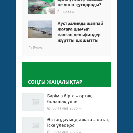
не үшін құтқарады?
Қоғам
Аустралияда жаппай
жағаға шығып
қалған дельфиндер
жұртты шошытты
Әлем
Пікір қалдыру
СОҢҒЫ ЖАҢАЛЫҚТАР
Бәріміз бірге – ортақ
болашақ үшін
08 тамыз 2026 ж.
Өз таңдауыңды жаса – ортақ
іске үлес қос
08 тамыз 2026 ж.