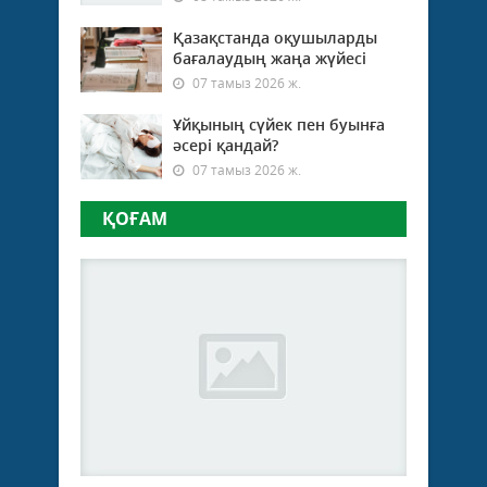
Қазақстанда оқушыларды
бағалаудың жаңа жүйесі
07 тамыз 2026 ж.
Ұйқының сүйек пен буынға
әсері қандай?
07 тамыз 2026 ж.
ҚОҒАМ