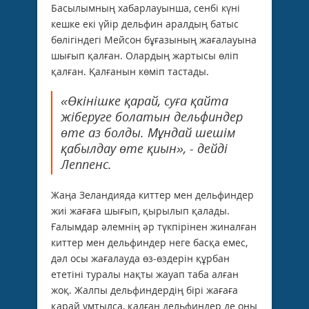
Басылымның хабарлауынша, сенбі күні
кешке екі үйір дельфин аралдың батыс
бөлігіндегі Мейсон бұғазының жағалауына
шығып қалған. Олардың жартысы өліп
қалған. Қалғанын көміп тастады.
«Өкінішке қарай, суға қайта
жіберуге болатын дельфиндер
өте аз болды. Мұндай шешім
қабылдау өте қиын», - дейді
Леппенс.
Жаңа Зеландияда киттер мен дельфиндер
жиі жағаға шығып, қырылып қалады.
Ғалымдар әлемнің әр түкпірінен жиналған
киттер мен дельфиндер неге басқа емес,
дәл осы жағалауда өз-өздерін құрбан
ететіні туралы нақты жауап таба алған
жоқ. Жалпы дельфиндердің бірі жағаға
қарай ұмтылса, қалған дельфиндер де оны