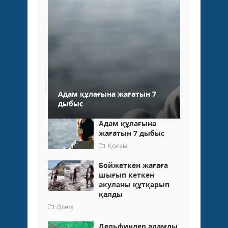
Адам құлағына жағатын 7
дыбыс
Адам құлағына
жағатын 7 дыбыс
Қоғам
Бойжеткен жағаға
шығып кеткен
акуланы құтқарып
қалды
Әлем
Дельфиндер адамды