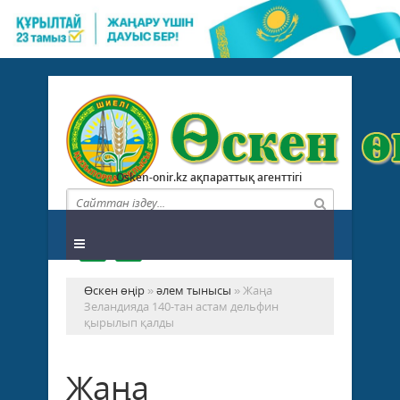
Osken-onir.kz ақпараттық агенттігі
Өскен өңір
»
әлем тынысы
» Жаңа
Зеландияда 140-тан астам дельфин
қырылып қалды
Жаңа