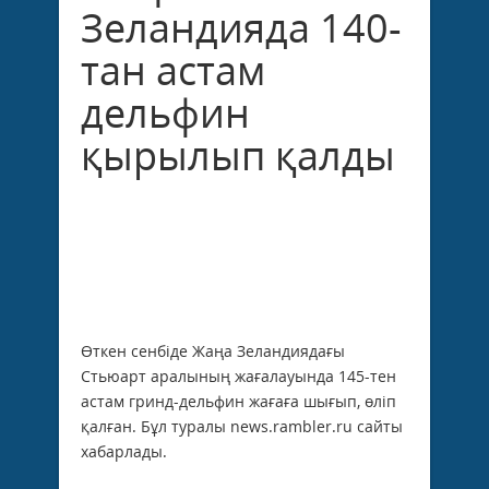
Зеландияда 140-
тан астам
дельфин
қырылып қалды
Өткен сенбіде Жаңа Зеландиядағы
Стьюарт аралының жағалауында 145-тен
астам гринд-дельфин жағаға шығып, өліп
қалған. Бұл туралы news.rambler.ru сайты
хабарлады.