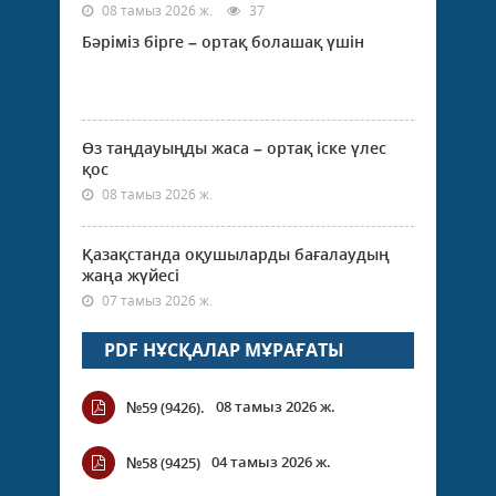
08 тамыз 2026 ж.
37
Бәріміз бірге – ортақ болашақ үшін
Өз таңдауыңды жаса – ортақ іске үлес
қос
08 тамыз 2026 ж.
Қазақстанда оқушыларды бағалаудың
жаңа жүйесі
07 тамыз 2026 ж.
PDF НҰСҚАЛАР МҰРАҒАТЫ
08 тамыз 2026 ж.
№59 (9426).
04 тамыз 2026 ж.
№58 (9425)