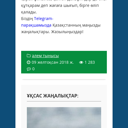
құтқарам деп жағаға шығып, бірге өліп
қалады.
Біздің
Telegram-
парақшамызда
Қазақстанның маңызды
жаңалықтары. Жазылыңыздар!
әлем тынысы
09 желтоқсан 2018 ж.
1 283
0
ҰҚСАС ЖАҢАЛЫҚТАР: