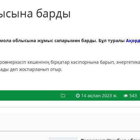
лысына барды
мола облысына жұмыс сапарымен барды. Бұл туралы
Ақор
роөнеркәсіп кешенінің бірқатар кәсіпорнына барып, энергетик
ады деп жоспарланып отыр.
---
14 ақпан 2023 ж.
543