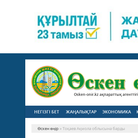
Osken-onir.kz ақпараттық агенттігі
НЕГІЗГІ БЕТ
ЖАҢАЛЫҚТАР
ЭКОНОМИКА
Өскен өңір
» Тоқаев Ақмола облысына барды