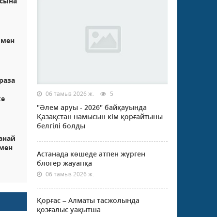
сына
ымен
раза
06 тамыз 2026 ж.
5
ке
"Әлем аруы - 2026" байқауында
Қазақстан намысын кім қорғайтыны
белгілі болды
анай
мен
Астанада көшеде атпен жүрген
блогер жауапқа
06 тамыз 2026 ж.
Қорғас – Алматы тасжолында
қозғалыс уақытша