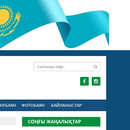
НЕБАЯН
ФОТОБАЯН
БАЙЛАНЫСТАР
СОҢҒЫ ЖАҢАЛЫҚТАР