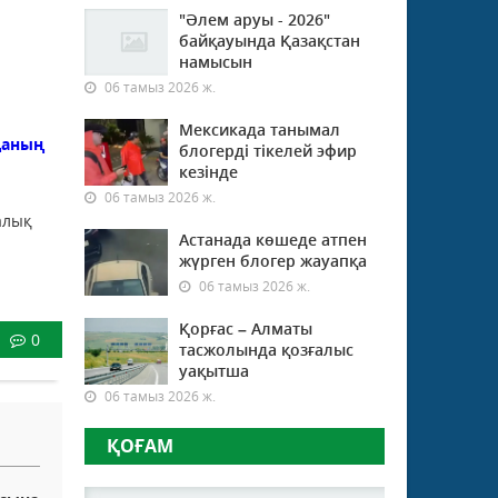
"Әлем аруы - 2026"
байқауында Қазақстан
намысын
06 тамыз 2026 ж.
Мексикада танымал
даның
блогерді тікелей эфир
кезінде
06 тамыз 2026 ж.
алық
Астанада көшеде атпен
жүрген блогер жауапқа
06 тамыз 2026 ж.
Қорғас – Алматы
0
тасжолында қозғалыс
уақытша
06 тамыз 2026 ж.
ҚОҒАМ