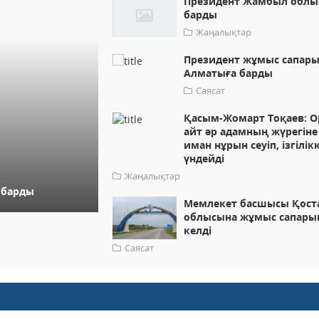
Президент Жамбыл облы
барды
Жаңалықтар
Президент жұмыс сапар
Алматыға барды
Саясат
Қасым-Жомарт Тоқаев: О
айт әр адамның жүрегіне
иман нұрын сеуіп, ізгілік
үндейді
Жаңалықтар
 барды
Мемлекет басшысы Қост
облысына жұмыс сапары
келді
Саясат