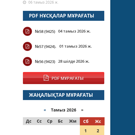
06 тамыз 2026 ж.
PDF НҰСҚАЛАР МҰРАҒАТЫ
04 тамыз 2026 ж.
№58 (9425)
01 тамыз 2026 ж.
№57 (9424).
28 шілде 2026 ж.
№56 (9423)
PDF МҰРАҒАТЫ
ЖАҢАЛЫҚТАР МҰРАҒАТЫ
«
Тамыз 2026 »
Дс
Сс
Ср
Бс
Жм
Сб
Жс
1
2