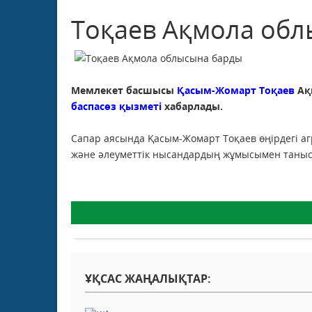
Тоқаев Ақмола об
Мемлекет басшысы
Қасым-Жомарт Тоқаев
Ақ
баспасөз қызметі
хабарлады.
Сапар аясында Қасым-Жомарт Тоқаев өңірдегі аг
және әлеуметтік нысандардың жұмысымен таныс
ҰҚСАС ЖАҢАЛЫҚТАР: