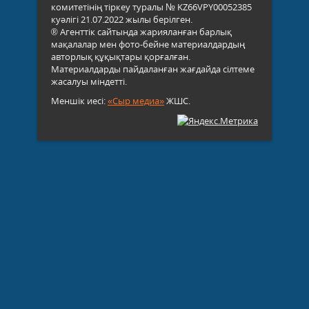
комитетінің тіркеу туралы № KZ66VPY00052385
куәлігі 21.07.2022 жылы берілген.
® Агенттік сайтында жарияланған барлық
мақалалар мен фото-бейне материалдардың
авторлық құқықтары қорғалған.
Материалдарды пайдаланған жағдайда сілтеме
жасалуы міндетті.
Меншік иесі:
«Сыр медиа»
ЖШС.