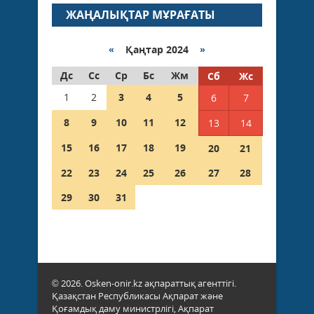
ЖАҢАЛЫҚТАР МҰРАҒАТЫ
«
Қаңтар 2024
»
Дс
Сс
Ср
Бс
Жм
Сб
Жс
1
2
3
4
5
6
7
8
9
10
11
12
13
14
15
16
17
18
19
20
21
22
23
24
25
26
27
28
29
30
31
© 2026. Osken-onir.kz ақпараттық агенттігі.
Қазақстан Республикасы Ақпарат және
Қоғамдық даму министрлігі, Ақпарат