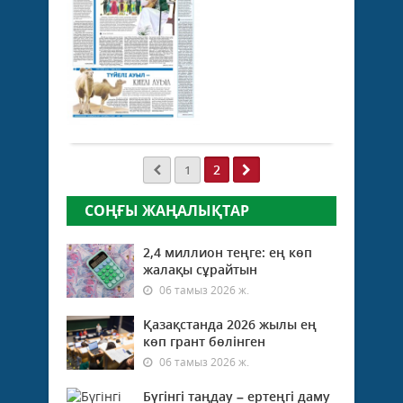
мұрағаты
30
қаңтар
2024 ж.
369
0
Толығырақ
2
1
СОҢҒЫ ЖАҢАЛЫҚТАР
2,4 миллион теңге: ең көп
жалақы сұрайтын
06 тамыз 2026 ж.
Қазақстанда 2026 жылы ең
көп грант бөлінген
06 тамыз 2026 ж.
Бүгінгі таңдау – ертеңгі даму