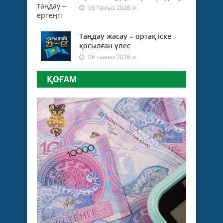
06 тамыз 2026 ж.
Таңдау жасау – ортақ іске
қосылған үлес
06 тамыз 2026 ж.
ҚОҒАМ