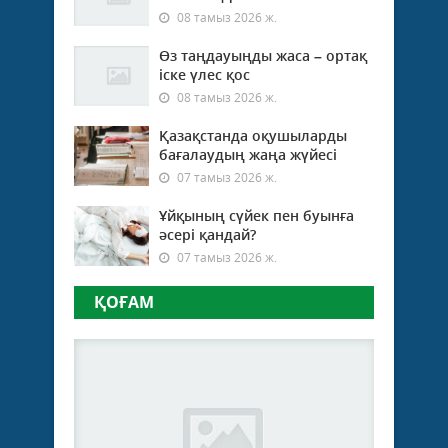
08 тамыз 2026 ж.
Өз таңдауыңды жаса – ортақ
іске үлес қос
08 тамыз 2026 ж.
Қазақстанда оқушыларды
бағалаудың жаңа жүйесі
07 тамыз 2026 ж.
Ұйқының сүйек пен буынға
әсері қандай?
07 тамыз 2026 ж.
ҚОҒАМ