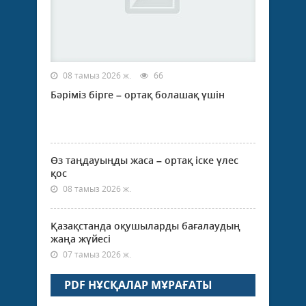
08 тамыз 2026 ж.
66
Бәріміз бірге – ортақ болашақ үшін
Өз таңдауыңды жаса – ортақ іске үлес
қос
08 тамыз 2026 ж.
Қазақстанда оқушыларды бағалаудың
жаңа жүйесі
07 тамыз 2026 ж.
PDF НҰСҚАЛАР МҰРАҒАТЫ