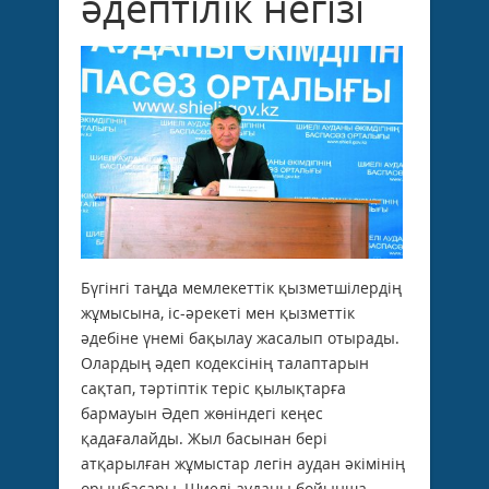
әдептілік негізі
Бүгінгі таңда мемлекеттік қызметшілердің
жұмысына, іс-әрекеті мен қызметтік
әдебіне үнемі бақылау жасалып отырады.
Олардың әдеп кодексінің талаптарын
сақтап, тәртіптік теріс қылықтарға
бармауын Әдеп жөніндегі кеңес
қадағалайды. Жыл басынан бері
атқарылған жұмыстар легін аудан әкімінің
орынбасары, Шиелі ауданы бойынша