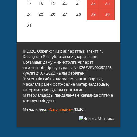
17
18
19
20
21
22
23
24
25
26
27
28
29
30
31
© 2026. Osken-onir.kz ақпараттық агенттігі.
Қазақстан Республикасы Ақпарат және
Қоғамдық даму министрлігі, Ақпарат
комитетінің тіркеу туралы № KZ66VPY00052385
куәлігі 21.07.2022 жылы берілген.
® Агенттік сайтында жарияланған барлық
мақалалар мен фото-бейне материалдардың
авторлық құқықтары қорғалған.
Материалдарды пайдаланған жағдайда сілтеме
жасалуы міндетті.
Меншік иесі:
«Сыр медиа»
ЖШС.