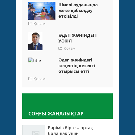
Шиелі ауданында
жеке қабылдау
өткізілді
Қоғам
ӘДЕП ЖӨНІНДЕГІ
УӘКІЛ
Қоғам
Әдеп жөніндегі
кеңестің кезекті
отырысы өтті
Қоғам
Пікір қалдыру
СОҢҒЫ ЖАҢАЛЫҚТАР
Бәріміз бірге – ортақ
болашақ үшін