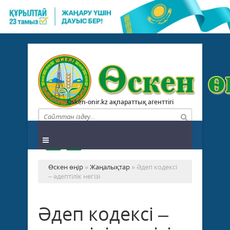
Osken-onir.kz ақпараттық агенттігі
Өскен өңір
»
Жаңалықтар
» Әдеп кодексі
– әдептілік негізі
Әдеп кодексі –