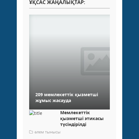
ҰҚСАС ЖАҢАЛЫҚТАР:
209 мемлекеттік қызметші
жұмыс жасауда
Мемлекеттік
қызметші этикасы
түсіндірілді
әлем тынысы