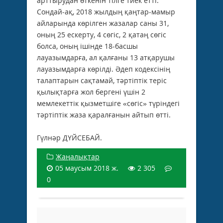
арттырудан өткенін тілге тиек етті.
Сондай-ақ, 2018 жылдың қаңтар-мамыр
айларында көрілген жазалар саны 31,
оның 25 ескерту, 4 сөгіс, 2 қатаң сөгіс
болса, оның ішінде 18-басшы
лауазымдарға, ал қалғаны 13 атқарушы
лауазымдарға көрілді. Әдеп кодексінің
талаптарын сақтамай, тәртіптік теріс
қылықтарға жол бергені үшін 2
мемлекеттік қызметшіге «сөгіс» түріндегі
тәртіптік жаза қаралғанын айтып өтті.
Гүлнәр ДҮЙСЕБАЙ.
Жаңалықтар
05 маусым 2018 ж.
2 305
0