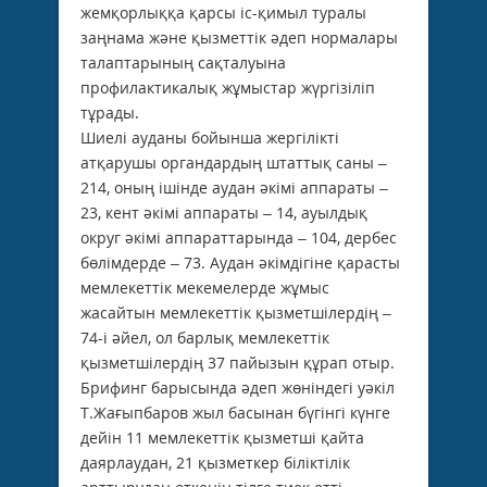
жемқорлыққа қарсы іс-қимыл туралы
заңнама және қызметтік әдеп нормалары
талаптарының сақталуына
профилактикалық жұмыстар жүргізіліп
тұрады.
Шиелі ауданы бойынша жергілікті
атқарушы органдар­дың штаттық саны –
214, оның ішінде аудан әкімі аппараты –
23, кент әкімі аппараты – 14, ауылдық
округ әкімі аппараттарында – 104, дербес
бөлімдерде – 73. Аудан әкімдігіне қарасты
мемлекеттік мекемелерде жұмыс
жасайтын мемлекеттік қызметшілердің –
74-і әйел, ол барлық мемлекеттік
қызметшілердің 37 пайызын құрап отыр.
Брифинг барысында әдеп жөніндегі уәкіл
Т.Жағыпбаров жыл басынан бүгінгі күнге
дейін 11 мемлекеттік қызметші қайта
даярлаудан, 21 қызметкер біліктілік