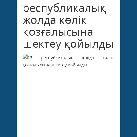
республикалық
жолда көлік
қозғалысына
шектеу қойылды