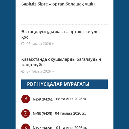
Бәріміз бірге – ортақ болашақ үшін
Өз таңдауыңды жаса – ортақ іске үлес
қос
08 тамыз 2026 ж.
Қазақстанда оқушыларды бағалаудың
жаңа жүйесі
07 тамыз 2026 ж.
PDF НҰСҚАЛАР МҰРАҒАТЫ
08 тамыз 2026 ж.
№59 (9426).
04 тамыз 2026 ж.
№58 (9425)
01 тамыз 2026 ж.
№57 (9424).