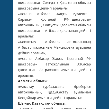
шекарасынан Солтүстік Қазақстан облысы
шекарасына дейінгі аралығы;
«Астана - Атбасар - Жақсы - Рузаевка -
Сарыкөл - Қостанай - РФ шекарасы»
автожолының Солтүстік Қазақстан облысы
шекарасынан - Атбасар қаласынан дейінгі
аралығы;
«Көкшетау – Атбасар» автожолының
Атбасар қаласынан Максимовка ауылына
дейінгі аралығы;
«Астана - Атбасар - Жақсы - Қостанай - РФ
шекарасы» автожолының Атбасар
қаласынан Астраханка ауылына дейінгі
аралығы;
Алматы облысы:
«Алматау турбазасына кіреберіс»
автожолының Тұздыбастау ауылынан
Бесқайнар ауылына дейінгі аралығы;
Шығыс Қазақстан облысы:
«Өскемен – Алтай – Үлкен Нарын –