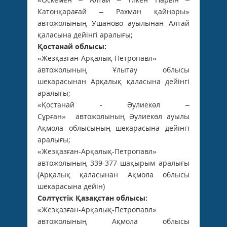
Катонқарағай – Рахман қайнары»
автожолының Ушаново ауылынан Алтай
қаласына дейінгі аралығы;
Қостанай облысы:
«Жезқазған-Арқалық-Петропавл»
автожолының Ұлытау облысы
шекарасынан Арқалық қаласына дейінгі
аралығы;
«Қостанай - Әулиекөл –
Сұрған» автожолының Әулиекөл ауылы
Ақмола облысының шекарасына дейінгі
аралығы;
«Жезқазған-Арқалық-Петропавл»
автожолының 339-377 шақырым аралығы
(Арқалық қаласынан Ақмола облысы
шекарасына дейін)
Солтүстік Қазақстан облысы:
«Жезқазған-Арқалық-Петропавл»
автожолының Ақмола облысы