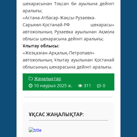
шекарасынан Тоқсан би ауылына дейінгі
аралығы;
«Астана-Атбасар-Жақсы-Рузаевка-
Сарыкөл-Қостанай-РФ шекарасы»
автожолының Рузаевка ауылынан Ақмола
облысы шекарасына дейінгі аралығы;
Ұлытау облысы:
«Жезқазған-Арқалық-Петропавл»
автожолының Ұлытау ауылынан Қостанай
облысының шекарасына дейінгі аралығы.
Жаңалықтар
10 наурыз 2025 ж.
311
0
ҰҚСАС ЖАҢАЛЫҚТАР: