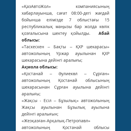
«ҚазАвтоЖол» компаниясының
хабарлауынша, сағат 08:00-дегі жағдай
бойынша елімізде 7 облыстағы 15
республикалық маңызы бар жолда көлік
қозғалысына шектеу қойылды.
Абай
облысы:
«Таскескен – Бақты – ҚХР шекарасы»
автожолының Үржар ауылынан ҚХР
шекарасына дейінгі аралығы;
Ақмола облысы:
«Қостанай – Әулиекөл – Сұрған»
автожолының Қостанай облысының
шекарасынан Сұрған ауылына дейінгі
аралығы;
«Жақсы - Есіл – Бұзылық» автожолының
Жақсы ауылынан Бұзылық ауылына
дейінгі аралығын;
«Жезқазған-Арқалық-Петропавл»
автожолының Қостанай облысы