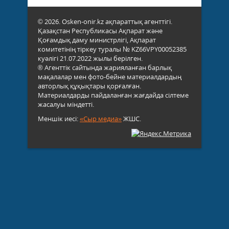
© 2026. Osken-onir.kz ақпараттық агенттігі.
Қазақстан Республикасы Ақпарат және
Қоғамдық даму министрлігі, Ақпарат
комитетінің тіркеу туралы № KZ66VPY00052385
куәлігі 21.07.2022 жылы берілген.
® Агенттік сайтында жарияланған барлық
мақалалар мен фото-бейне материалдардың
авторлық құқықтары қорғалған.
Материалдарды пайдаланған жағдайда сілтеме
жасалуы міндетті.
Меншік иесі:
«Сыр медиа»
ЖШС.