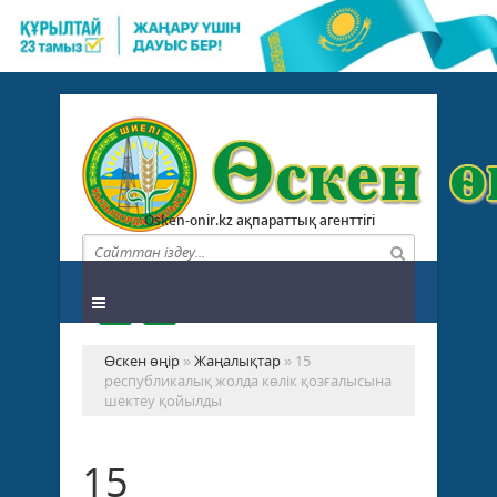
Osken-onir.kz ақпараттық агенттігі
Өскен өңір
»
Жаңалықтар
» 15
республикалық жолда көлік қозғалысына
шектеу қойылды
15