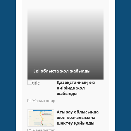
Екі облыста жол жабылды
Қазақстанның екі
өңірінде жол
жабылды
Жаңалықтар
Атырау облысында
жол қозғалысына
шектеу қойылды
Жаңалықтар