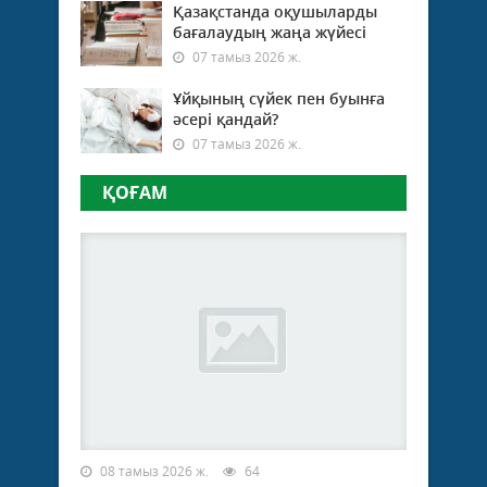
Қазақстанда оқушыларды
бағалаудың жаңа жүйесі
07 тамыз 2026 ж.
Ұйқының сүйек пен буынға
әсері қандай?
07 тамыз 2026 ж.
ҚОҒАМ
08 тамыз 2026 ж.
64