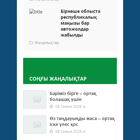
Бірнеше облыста
республикалық
маңызы бар
автожолдар
жабылды
Жаңалықтар
Пікір қалдыру
СОҢҒЫ ЖАҢАЛЫҚТАР
Бәріміз бірге – ортақ
болашақ үшін
08 тамыз 2026 ж.
Өз таңдауыңды жаса – ортақ
іске үлес қос
08 тамыз 2026 ж.