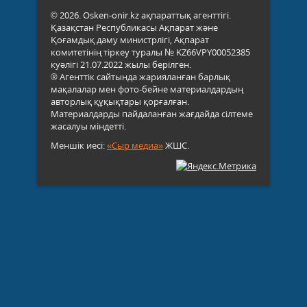
© 2026. Osken-onir.kz ақпараттық агенттігі.
Қазақстан Республикасы Ақпарат және
Қоғамдық даму министрлігі, Ақпарат
комитетінің тіркеу туралы № KZ66VPY00052385
куәлігі 21.07.2022 жылы берілген.
® Агенттік сайтында жарияланған барлық
мақалалар мен фото-бейне материалдардың
авторлық құқықтары қорғалған.
Материалдарды пайдаланған жағдайда сілтеме
жасалуы міндетті.
Меншік иесі:
«Сыр медиа»
ЖШС.