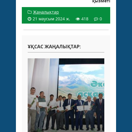
қызметі
Жаңалықтар
21 маусым 2024 ж.
418
0
ҰҚСАС ЖАҢАЛЫҚТАР: