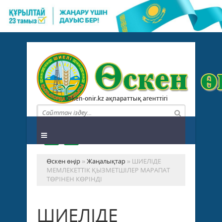
Osken-onir.kz ақпараттық агенттігі
Өскен өңір
»
Жаңалықтар
» ШИЕЛІДЕ
МЕМЛЕКЕТТІК ҚЫЗМЕТШІЛЕР МАРАПАТ
ТӨРІНЕН КӨРІНДІ
ШИЕЛІДЕ