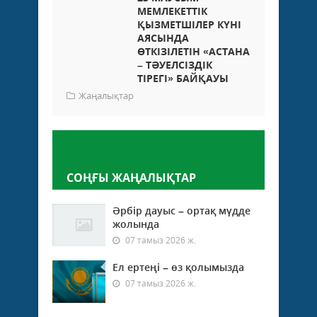
МЕМЛЕКЕТТІК
ҚЫЗМЕТШІЛЕР КҮНІ
АЯСЫНДА
ӨТКІЗІЛЕТІН «АСТАНА
– ТӘУЕЛСІЗДІК
ТІРЕГІ» БАЙҚАУЫ
Жаңалықтар
Пікір қалдыру
СОҢҒЫ ЖАҢАЛЫҚТАР
Әрбір дауыс – ортақ мүдде
жолында
07 тамыз 2026 ж.
Ел ертеңі – өз қолымызда
07 тамыз 2026 ж.