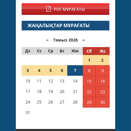
PDF МҰРАҒАТЫ
ЖАҢАЛЫҚТАР МҰРАҒАТЫ
«
Тамыз 2026 »
Дс
Сс
Ср
Бс
Жм
Сб
Жс
1
2
3
4
5
6
7
8
9
10
11
12
13
14
15
16
17
18
19
20
21
22
23
24
25
26
27
28
29
30
31