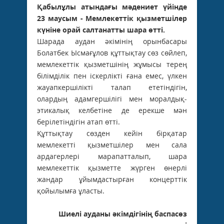
Қабылұлы атындағы мәдениет үйінде
23 маусым - Мемлекеттік қызметшілер
күніне орай салтанатты шара өтті.
Шарада аудан әкімінің орынбасары
Болатбек Ысмағұлов құттықтау сөз сөйлеп,
мемлекеттік қызметшінің жұмысы терең
білімділік пен іскерлікті ғана емес, үлкен
жауапкершілікті талап ететіндігін,
олардың адамгершілігі мен моралдық-
этикалық келбетіне де ерекше мән
берілетіндігін атап өтті.
Құттықтау сөзден кейін бірқатар
мемлекетті қызметшілер мен сала
ардагерлері марапатталып, шара
мемлекеттік қызметте жүрген өнерлі
жандар ұйымдастырған концерттік
қойылымға ұласты.
Шиелі ауданы әкімдігінің баспасөз