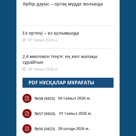
Әрбір дауыс – ортақ мүдде жолында
Ел ертеңі – өз қолымызда
07 тамыз 2026 ж.
2,4 миллион теңге: ең көп жалақы
сұрайтын
06 тамыз 2026 ж.
PDF НҰСҚАЛАР МҰРАҒАТЫ
04 тамыз 2026 ж.
№58 (9425)
01 тамыз 2026 ж.
№57 (9424).
28 шілде 2026 ж.
№56 (9423)