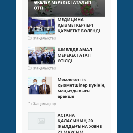
ӘКЕЛЕР МЕРЕКЕСІ АТАЛЫП
ӨТТІ
МЕДИЦИНА
ҚЫЗМЕТКЕРЛЕРІ
ҚҰРМЕТКЕ БӨЛЕНДІ
Жаңалықтар
ШИЕЛІДЕ АМАЛ
МЕРЕКЕСІ АТАП
ӨТІЛДІ
Жаңалықтар
Мемлекеттік
қызметшілер күнінің
маңыздылығы
ерекше
Жаңалықтар
АСТАНА
ҚАЛАСЫНЫҢ 20
ЖЫЛДЫҒЫНА ЖӘНЕ
23 МАУСЫМ