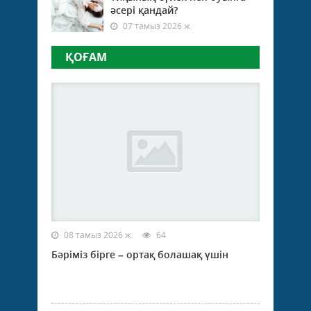
әсері қандай?
07 тамыз 2026 ж.
ҚОҒАМ
08 тамыз 2026 ж.
64
Бәріміз бірге – ортақ болашақ үшін