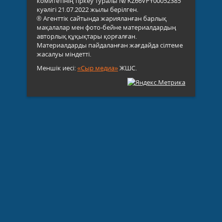
комитетінің тіркеу туралы № KZ66VPY00052385
куәлігі 21.07.2022 жылы берілген.
® Агенттік сайтында жарияланған барлық
мақалалар мен фото-бейне материалдардың
авторлық құқықтары қорғалған.
Материалдарды пайдаланған жағдайда сілтеме
жасалуы міндетті.
Меншік иесі:
«Сыр медиа»
ЖШС.