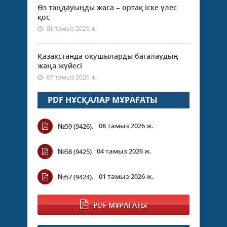
Өз таңдауыңды жаса – ортақ іске үлес
қос
08 тамыз 2026 ж.
Қазақстанда оқушыларды бағалаудың
жаңа жүйесі
07 тамыз 2026 ж.
PDF НҰСҚАЛАР МҰРАҒАТЫ
08 тамыз 2026 ж.
№59 (9426).
04 тамыз 2026 ж.
№58 (9425)
01 тамыз 2026 ж.
№57 (9424).
PDF МҰРАҒАТЫ