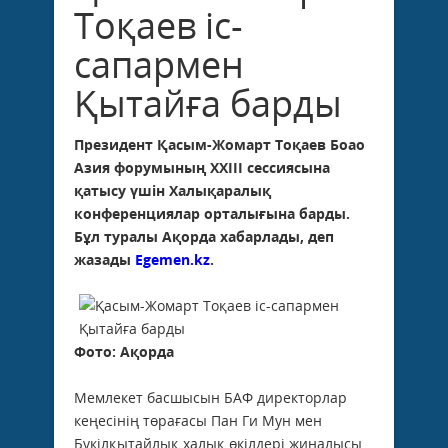
Тоқаев іс-
сапармен
Қытайға барды
Президент Қасым-Жомарт Тоқаев Боао
Азия форумының ХХІІІ сессиясына
қатысу үшін Халықаралық
конференциялар орталығына барды.
Бұл туралы Ақорда хабарлады, деп
жазады
Egemen.kz
.
Фото: Ақорда
Мемлекет басшысын БАФ директорлар
кеңесінің төрағасы Пан Ги Мун мен
Бүкілқытайлық халық өкілдері жиналысы