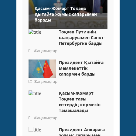
Қасым-Жомарт Тоқаев
Қытайға жұмыс сапарымен
барады
Тоқаев Путиннің
шақыруымен Санкт-
Петербургке барды
Жаңалықтар
Президент Қытайға
мемлекеттік
сапармен барды
Жаңалықтар
Қасым-Жомарт
Тоқаев тазы
иттердің көрмесін
тамашалады
Жаңалықтар
Президент Анкараға
жұмыс сапарымен