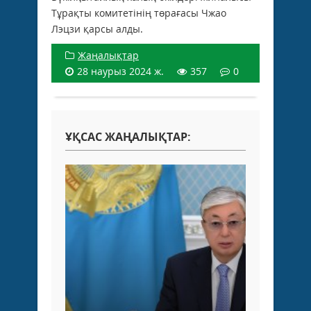
Тұрақты комитетінің төрағасы Чжао
Лэцзи қарсы алды.
Жаңалықтар
28 наурыз 2024 ж.
357
0
ҰҚСАС ЖАҢАЛЫҚТАР: