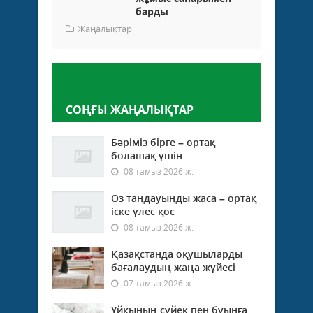
барды
Жаңалықтар
Пікір қалдыру
СОҢҒЫ ЖАҢАЛЫҚТАР
Бәріміз бірге – ортақ
болашақ үшін
08 тамыз 2026 ж.
Өз таңдауыңды жаса – ортақ
іске үлес қос
08 тамыз 2026 ж.
Қазақстанда оқушыларды
бағалаудың жаңа жүйесі
07 тамыз 2026 ж.
Ұйқының сүйек пен буынға