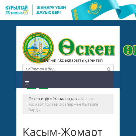
Osken-onir.kz ақпараттық агенттігі
Өскен өңір
»
Жаңалықтар
» Қасым-
Жомарт Тоқаев іс-сапармен Қытайға
барды
Қасым-Жомарт