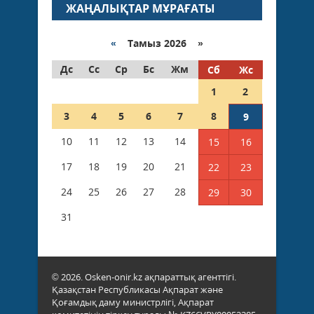
ЖАҢАЛЫҚТАР МҰРАҒАТЫ
«
Тамыз 2026 »
Дс
Сс
Ср
Бс
Жм
Сб
Жс
1
2
3
4
5
6
7
8
9
10
11
12
13
14
15
16
17
18
19
20
21
22
23
24
25
26
27
28
29
30
31
© 2026. Osken-onir.kz ақпараттық агенттігі.
Қазақстан Республикасы Ақпарат және
Қоғамдық даму министрлігі, Ақпарат