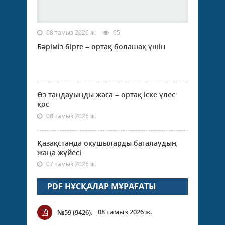
08 тамыз 2026 ж.
65
Бәріміз бірге – ортақ болашақ үшін
Өз таңдауыңды жаса – ортақ іске үлес
қос
08 тамыз 2026 ж.
Қазақстанда оқушыларды бағалаудың
жаңа жүйесі
07 тамыз 2026 ж.
PDF НҰСҚАЛАР МҰРАҒАТЫ
08 тамыз 2026 ж.
№59 (9426).