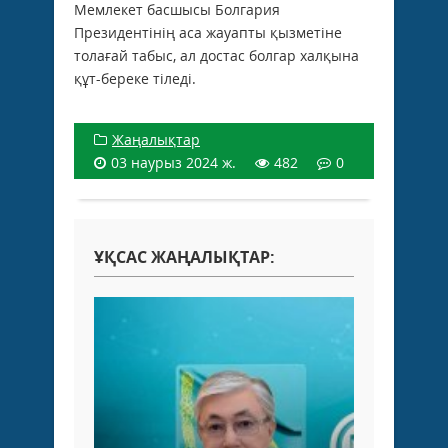
Мемлекет басшысы Болгария
Президентінің аса жауапты қызметіне
толағай табыс, ал достас болгар халқына
құт-береке тіледі.
Жаңалықтар
03 наурыз 2024 ж.
482
0
ҰҚСАС ЖАҢАЛЫҚТАР: