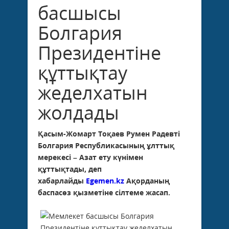
басшысы
Болгария
Президентіне
құттықтау
жеделхатын
жолдады
Қасым-Жомарт Тоқаев Румен Радевті
Болгария Республикасының ұлттық
мерекесі – Азат ету күнімен
құттықтады, деп
хабарлайды
Egemen.kz
Ақорданың
баспасөз қызметіне сілтеме жасап.