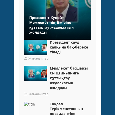
Президент Кувейт
Мемлекетінің Әміріне
құттықтау жеделхатын
жолдады
Президент сауд
халқына бақ-береке
тіледі
Жаңалықтар
Мемлекет басшысы
Си Цзиньпинге
құттықтау
жеделхатын
жолдады
Жаңалықтар
Тоқаев
Түрікменстанның
президентіне