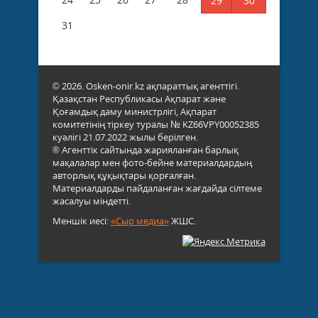
29
30
31
© 2026. Osken-onir.kz ақпараттық агенттігі.
Қазақстан Республикасы Ақпарат және
Қоғамдық даму министрлігі, Ақпарат
комитетінің тіркеу туралы № KZ66VPY00052385
куәлігі 21.07.2022 жылы берілген.
® Агенттік сайтында жарияланған барлық
мақалалар мен фото-бейне материалдардың
авторлық құқықтары қорғалған.
Материалдарды пайдаланған жағдайда сілтеме
жасалуы міндетті.
Меншік иесі:
«Сыр медиа»
ЖШС.