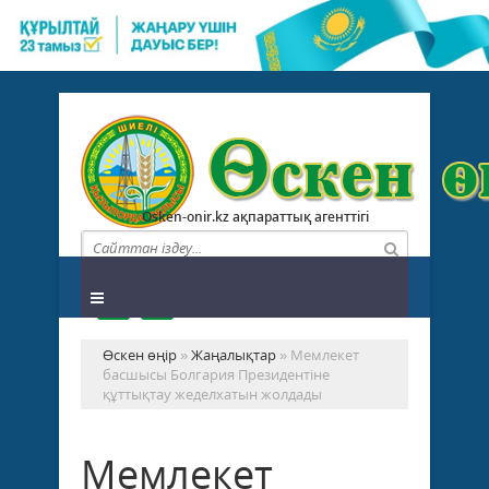
Osken-onir.kz ақпараттық агенттігі
Өскен өңір
»
Жаңалықтар
» Мемлекет
басшысы Болгария Президентіне
құттықтау жеделхатын жолдады
Мемлекет