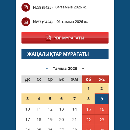
04 тамыз 2026 ж.
№58 (9425)
01 тамыз 2026 ж.
№57 (9424).
PDF МҰРАҒАТЫ
ЖАҢАЛЫҚТАР МҰРАҒАТЫ
«
Тамыз 2026 »
Дс
Сс
Ср
Бс
Жм
Сб
Жс
1
2
3
4
5
6
7
8
9
10
11
12
13
14
15
16
17
18
19
20
21
22
23
24
25
26
27
28