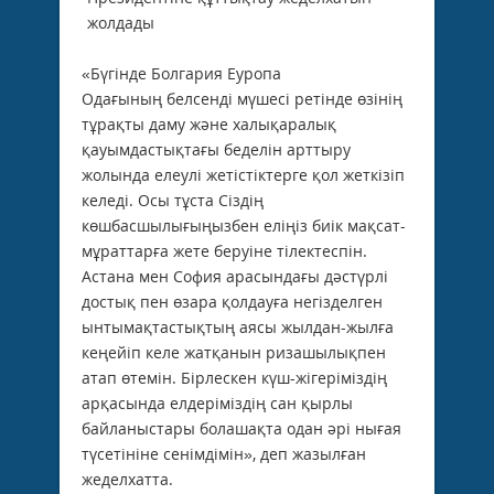
«Бүгінде Болгария Еуропа
Одағының белсенді мүшесі ретінде өзінің
тұрақты даму және халықаралық
қауымдастықтағы беделін арттыру
жолында елеулі жетістіктерге қол жеткізіп
келеді. Осы тұста Сіздің
көшбасшылығыңызбен еліңіз биік мақсат-
мұраттарға жете беруіне тілектеспін.
Астана мен София арасындағы дәстүрлі
достық пен өзара қолдауға негізделген
ынтымақтастықтың аясы жылдан-жылға
кеңейіп келе жатқанын ризашылықпен
атап өтемін. Бірлескен күш-жігеріміздің
арқасында елдеріміздің сан қырлы
байланыстары болашақта одан әрі нығая
түсетініне сенімдімін», деп жазылған
жеделхатта.