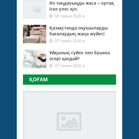
Өз таңдауыңды жаса – ортақ
іске үлес қос
08 тамыз 2026 ж.
Қазақстанда оқушыларды
бағалаудың жаңа жүйесі
07 тамыз 2026 ж.
Ұйқының сүйек пен буынға
әсері қандай?
07 тамыз 2026 ж.
ҚОҒАМ