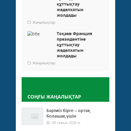
құттықтау
жеделхатын
жолдады
Жаңалықтар
Тоқаев Франция
президентіне
құттықтау
жеделхатын
жолдады
Жаңалықтар
Пікір қалдыру
СОҢҒЫ ЖАҢАЛЫҚТАР
Бәріміз бірге – ортақ
болашақ үшін
08 тамыз 2026 ж.