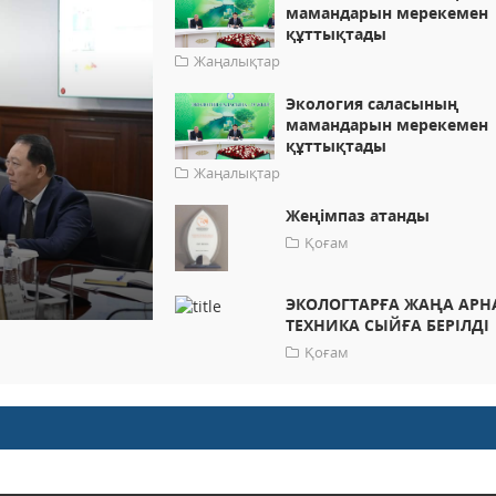
мамандарын мерекемен
құттықтады
Жаңалықтар
Экология саласының
мамандарын мерекемен
құттықтады
Жаңалықтар
Жеңімпаз атанды
Қоғам
ЭКОЛОГТАРҒА ЖАҢА АР
ТЕХНИКА СЫЙҒА БЕРІЛДІ
Қоғам