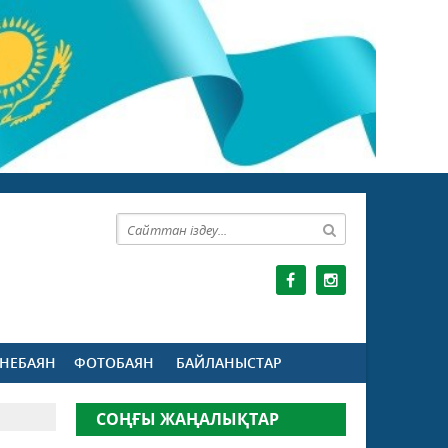
НЕБАЯН
ФОТОБАЯН
БАЙЛАНЫСТАР
СОҢҒЫ ЖАҢАЛЫҚТАР