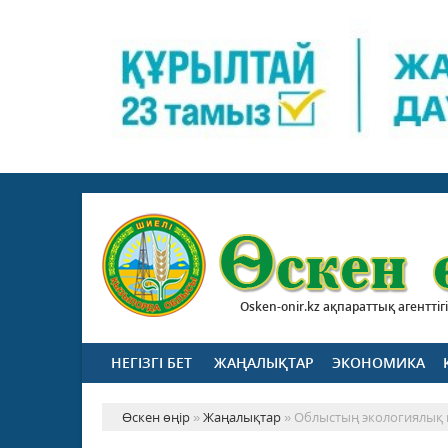
Osken-onir.kz ақпараттық агенттігі
НЕГІЗГІ БЕТ
ЖАҢАЛЫҚТАР
ЭКОНОМИКА
Өскен өңір
»
Жаңалықтар
» Облыстың экологиялық м