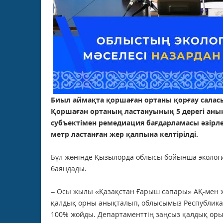
Биыл аймақта қоршаған ортаны қорғау салас
Қоршаған ортаның ластануының 5 дерегі аны
субъектімен ремедиация бағдарламасы әзірл
метр ластанған жер қалпына келтірілді.
Бұл жөнінде Қызылорда облысы бойынша эколог
баяндады.
– Осы жылы «Қазақстан Ғарыш сапары» АҚ-мен 
қалдық орны анықталып, облысымыз Республика
100% жойды. Департаменттің заңсыз қалдық ор