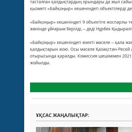
тасталған қалдықтардың орындары да жыл сайын
қызметі «Байқоңыр» кешеніндегі объектілерді д
«Байқоңыр» кешеніндегі 9 объектіге жоспарлы т
жөнінде ұйғарым берілді, – деді Нұрбек Қыдырәлі
«Байқоңыр» кешеніндегі өзекті мәселе – қала ж
қалдықтарын жою. Осы мәселе Қазақстан-Ресей 
отырысында қаралды. Комиссия шешімімен 2021-2
жойылды.
ҰҚСАС ЖАҢАЛЫҚТАР: