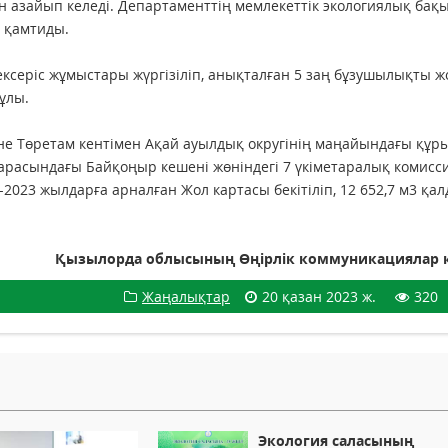
 азайып келеді. Департаменттің мемлекеттік экологиялық бақ
е қамтиды.
ексеріс жұмыстары жүргізіліп, анықталған 5 заң бұзушылықты 
ұлы.
әне Төретам кентімен Ақай ауылдық округінің маңайындағы құр
арасындағы Байқоңыр кешені жөніндегі 7 үкіметаралық комисс
023 жылдарға арналған Жол картасы бекітіліп, 12 652,7 м3 қа
Қызылорда облысының Өңірлік коммуникациялар 
Жаңалықтар
20 қазан 2023 ж.
320
Экология саласының