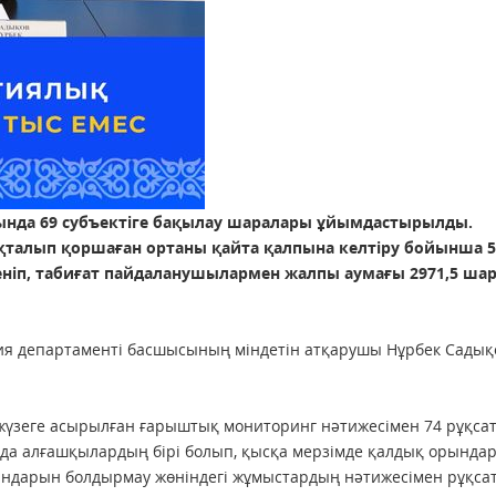
ында 69 субъектіге бақылау шаралары
ұйымдастырылды.
қталып қоршаған ортаны қайта қалпына келтіру бойынша 5
еніп, табиғат пайдаланушылармен жалпы аумағы 2971,5 ш
ия департаменті басшысының міндетін атқарушы Нұрбек Садық
жүзеге асырылған ғарыштық мониторинг нәтижесімен 74 рұқса
да алғашқылардың бірі болып, қысқа мерзімде қалдық орында
ындарын болдырмау жөніндегі жұмыстардың нәтижесімен рұқса