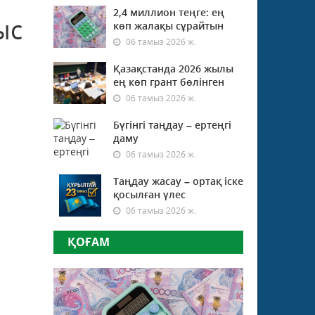
2,4 миллион теңге: ең
ыс
көп жалақы сұрайтын
06 тамыз 2026 ж.
Қазақстанда 2026 жылы
ең көп грант бөлінген
06 тамыз 2026 ж.
Бүгінгі таңдау – ертеңгі
даму
06 тамыз 2026 ж.
Таңдау жасау – ортақ іске
қосылған үлес
06 тамыз 2026 ж.
ҚОҒАМ