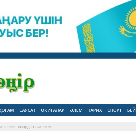
ҚОҒАМ
САЯСАТ
ОҚИҒАЛАР
ӘЛЕМ
ТАРИХ
СПОРТ
БЕЙ
әселесі назардан тыс емес