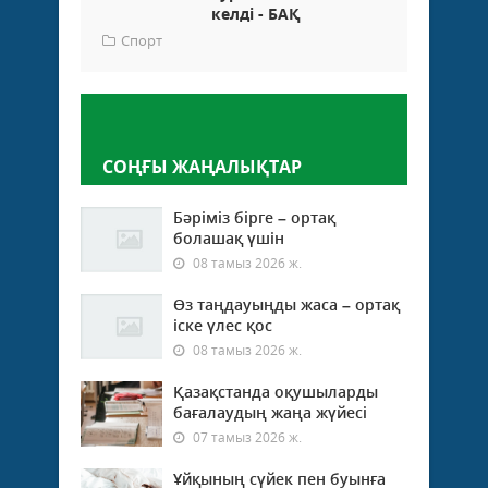
келді - БАҚ
Спорт
Пікір қалдыру
СОҢҒЫ ЖАҢАЛЫҚТАР
Бәріміз бірге – ортақ
болашақ үшін
08 тамыз 2026 ж.
Өз таңдауыңды жаса – ортақ
іске үлес қос
08 тамыз 2026 ж.
Қазақстанда оқушыларды
бағалаудың жаңа жүйесі
07 тамыз 2026 ж.
Ұйқының сүйек пен буынға