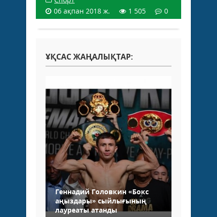
06 ақпан 2018 ж.
1 505
0
ҰҚСАС ЖАҢАЛЫҚТАР:
Геннадий Головкин «Бокс
аңыздары» сыйлығының
лауреаты атанды