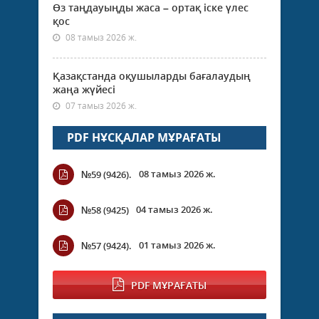
Өз таңдауыңды жаса – ортақ іске үлес
қос
08 тамыз 2026 ж.
Қазақстанда оқушыларды бағалаудың
жаңа жүйесі
07 тамыз 2026 ж.
PDF НҰСҚАЛАР МҰРАҒАТЫ
08 тамыз 2026 ж.
№59 (9426).
04 тамыз 2026 ж.
№58 (9425)
01 тамыз 2026 ж.
№57 (9424).
PDF МҰРАҒАТЫ