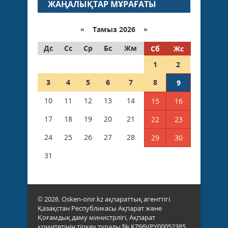
ЖАҢАЛЫҚТАР МҰРАҒАТЫ
«
Тамыз 2026 »
Дс
Сс
Ср
Бс
Жм
Сб
Жс
1
2
3
4
5
6
7
8
9
10
11
12
13
14
15
16
17
18
19
20
21
22
23
24
25
26
27
28
29
30
31
© 2026. Osken-onir.kz ақпараттық агенттігі.
Қазақстан Республикасы Ақпарат және
Қоғамдық даму министрлігі, Ақпарат
комитетінің тіркеу туралы № KZ66VPY00052385