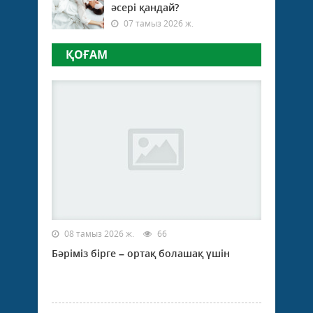
әсері қандай?
07 тамыз 2026 ж.
ҚОҒАМ
08 тамыз 2026 ж.
66
Бәріміз бірге – ортақ болашақ үшін