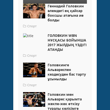
Геннадий Головкин
әлемдегі ең қайсар
боксшы атағына ие
болды
Спорт
ГОЛОВКИН WBN
НҰСҚАСЫ БОЙЫНША
2017 ЖЫЛДЫҢ ҮЗДІГІ
АТАНДЫ
Спорт
Головкинге
Альвареспен
кездесуден бас тарту
ұсынылды
Спорт
Головкин мен
Альварес қарымта
жекпе-жек өткізу
туралы келісімге