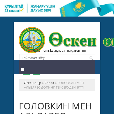
Osken-onir.kz ақпараттық агенттігі
Өскен өңір
»
Спорт
» ГОЛОВКИН МЕН
АЛЬВАРЕС ДОПИНГ ТЕКСЕРУДЕН ӨТТІ
ГОЛОВКИН МЕН