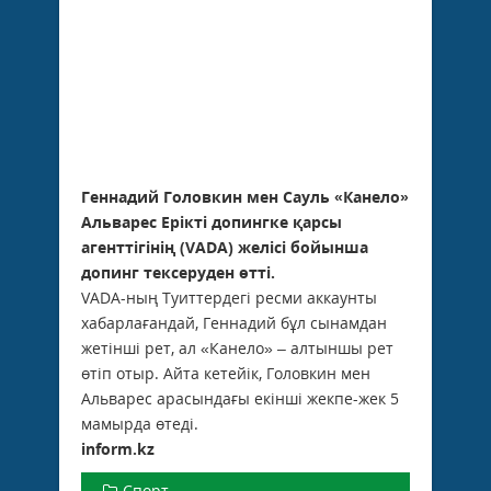
Геннадий Головкин мен Сауль «Канело»
Альварес Ерікті допингке қарсы
агенттігінің (VADA) желісі бойынша
допинг тексеруден өтті.
VADA-ның Туиттердегі ресми аккаунты
хабарлағандай, Геннадий бұл сынамдан
жетінші рет, ал «Канело» – алтыншы рет
өтіп отыр. Айта кетейік, Головкин мен
Альварес арасындағы екінші жекпе-жек 5
мамырда өтеді.
inform.kz
Спорт