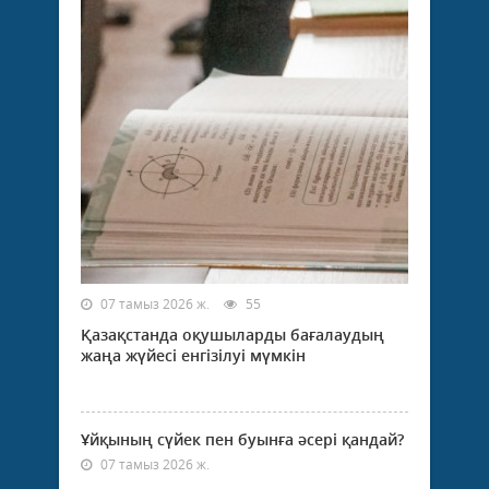
07 тамыз 2026 ж.
55
Қазақстанда оқушыларды бағалаудың
жаңа жүйесі енгізілуі мүмкін
Ұйқының сүйек пен буынға әсері қандай?
07 тамыз 2026 ж.