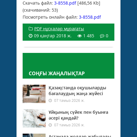
Скачать файл:
3-8558.pdf
[486,56 Kb]
(cкачиваний: 53)
Посмотреть онлайн файл:
3-8558.pdf
PDF нұсқалар мұрағаты
09 қаңтар 2018 ж.
1 485
0
Пікір қалдыру
СОҢҒЫ ЖАҢАЛЫҚТАР
Қазақстанда оқушыларды
бағалаудың жаңа жүйесі
07 тамыз 2026 ж.
Ұйқының сүйек пен буынға
әсері қандай?
07 тамыз 2026 ж.
Астанада жолдар жабылады