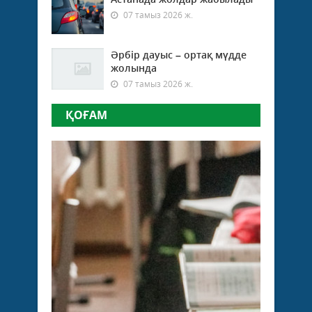
07 тамыз 2026 ж.
Әрбір дауыс – ортақ мүдде
жолында
07 тамыз 2026 ж.
ҚОҒАМ