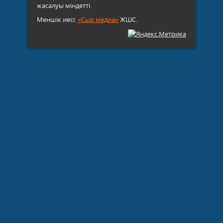
жасалуы міндетті.
Меншік иесі:
«Сыр медиа»
ЖШС.