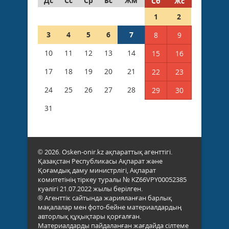
Дс
Сс
Ср
Бс
Жм
Сб
Жс
1
2
3
4
5
6
7
8
9
10
11
12
13
14
15
16
17
18
19
20
21
22
23
24
25
26
27
28
29
30
31
© 2026. Osken-onir.kz ақпараттық агенттігі.
Қазақстан Республикасы Ақпарат және
Қоғамдық даму министрлігі, Ақпарат
комитетінің тіркеу туралы № KZ66VPY00052385
куәлігі 21.07.2022 жылы берілген.
® Агенттік сайтында жарияланған барлық
мақалалар мен фото-бейне материалдардың
авторлық құқықтары қорғалған.
Материалдарды пайдаланған жағдайда сілтеме