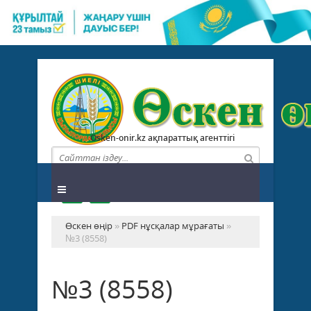
Osken-onir.kz ақпараттық агенттігі
Өскен өңір
»
PDF нұсқалар мұрағаты
»
№3 (8558)
№3 (8558)