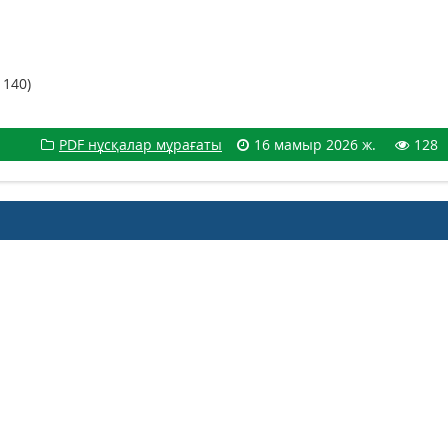
 140)
PDF нұсқалар мұрағаты
16 мамыр 2026 ж.
128