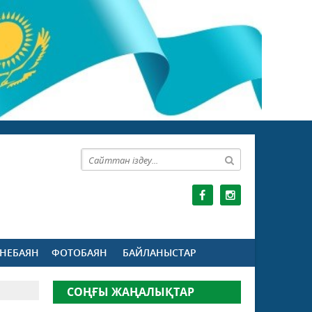
НЕБАЯН
ФОТОБАЯН
БАЙЛАНЫСТАР
СОҢҒЫ ЖАҢАЛЫҚТАР