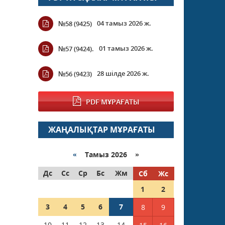
04 тамыз 2026 ж.
№58 (9425)
01 тамыз 2026 ж.
№57 (9424).
28 шілде 2026 ж.
№56 (9423)
PDF МҰРАҒАТЫ
ЖАҢАЛЫҚТАР МҰРАҒАТЫ
«
Тамыз 2026 »
Дс
Сс
Ср
Бс
Жм
Сб
Жс
1
2
3
4
5
6
7
8
9
10
11
12
13
14