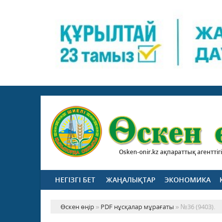
Osken-onir.kz ақпараттық агенттігі
НЕГІЗГІ БЕТ
ЖАҢАЛЫҚТАР
ЭКОНОМИКА
Өскен өңір
»
PDF нұсқалар мұрағаты
» №36 (9403).