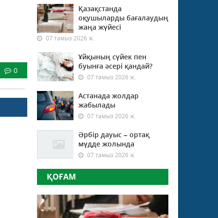
Қазақстанда
оқушыларды бағалаудың
жаңа жүйесі
07 тамыз 2026 ж.
Ұйқының сүйек пен
буынға әсері қандай?
0
07 тамыз 2026 ж.
Астанада жолдар
жабылады
07 тамыз 2026 ж.
Әрбір дауыс – ортақ
мүдде жолында
07 тамыз 2026 ж.
ҚОҒАМ