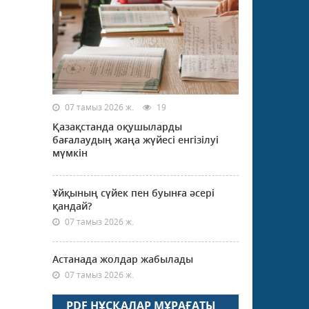
07 тамыз 2026 ж.
19
Қазақстанда оқушыларды
бағалаудың жаңа жүйесі енгізілуі
мүмкін
Ұйқының сүйек пен буынға әсері
қандай?
07 тамыз 2026 ж.
Астанада жолдар жабылады
07 тамыз 2026 ж.
PDF НҰСҚАЛАР МҰРАҒАТЫ