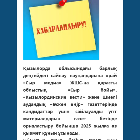
Қызылорда облысындағы барлық
деңгейдегі сайлау науқандарына орай
«Сыр медиа» ЖШС-на қарасты
облыстық «Сыр бойы»,
«Кызылординские вести» және Шиелі
аудандық «Өскен өңір» газеттерінде
кандидаттар үшін сайлауалды үгіт
материалдарын газет бетінде
орналастыру бойынша 2025 жылға өз
қызмет құнын ұсынады.