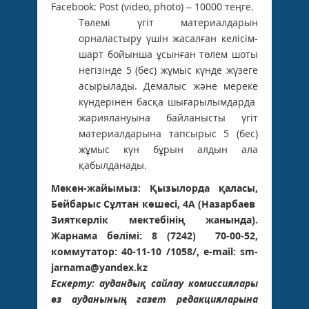
Facebook: Post (video, photo) – 10000 теңге.
Төлемі үгіт материалдарын
орналастыру үшін жасалған келісім-
шарт бойынша ұсынған төлем шоты
негізінде 5 (бес) жұмыс күнде жүзеге
асырылады. Демалыс және мереке
күндерінен басқа шығарылымдарда
жариялануына байланысты үгіт
материалдарына тапсырыс 5 (бес)
жұмыс күн бұрын алдын ала
қабылданады.
Мекен-жайымыз: Қызылорда қаласы,
Бейбарыс Сұлтан көшесі, 4А (Назарбаев
Зияткерлік мектебінің жанында).
Жарнама бөлімі: 8 (7242) 70-00-52,
коммутатор: 40-11-10 /1058/, e-mail: sm-
jarnama@yandex.kz
Ескерту: аудандық сайлау комиссиялары
өз ауданының газет редакцияларына