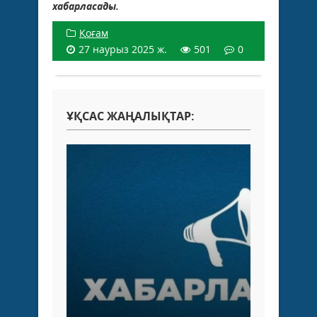
хабарласады.
Қоғам
27 наурыз 2025 ж.
501
0
ҰҚСАС ЖАҢАЛЫҚТАР: