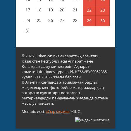
17
18
19
20
21
22
23
24
25
26
27
28
29
30
31
© 2026. Osken-onir.kz ақпараттық агенттігі.
Қазақстан Республикасы Ақпарат және
Қоғамдық даму министрлігі, Ақпарат
комитетінің тіркеу туралы № KZ66VPY00052385
куәлігі 21.07.2022 жылы берілген.
® Агенттік сайтында жарияланған барлық
мақалалар мен фото-бейне материалдардың
авторлық құқықтары қорғалған.
Материалдарды пайдаланған жағдайда сілтеме
жасалуы міндетті.
Меншік иесі:
«Сыр медиа»
ЖШС.