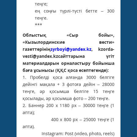
теңге;
ең соңғы түрлі-түсті бетте – 300
теңге.
***
Облыстық «Сыр бойы»,
«Кызылординские вести»
газеттерінің
syrboyi@yandex.kz
, kzorda-
vesti@yandex.kzсайттарына үгіт
материалдарын орналастыру бойынша
баға ұсынысы (ҚҚС қоса есептегенде):
1. Пробелді қоса алғанда 3000 белгіге
дейінгі мақала + 3 фотоға дейін – 28000
теңге, әр қосымша белгіге 15 теңге
қосылады, әр қосымша фото – 200 теңге.
2. Баннер 200 х 1180 рх – 30000 теңге (1
апта);
400 х 800 рх – 25000 теңге (1
апта).
Instagram: Post (video, photo, reels)