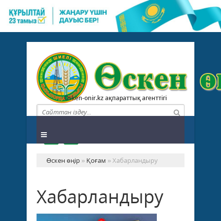
Osken-onir.kz ақпараттық агенттігі
Өскен өңір
»
Қоғам
» Хабарландыру
Хабарландыру