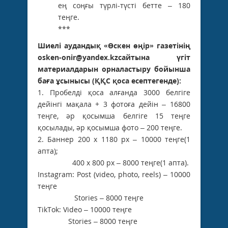
ең соңғы түрлі-түсті бетте – 180
теңге.
***
Шиелі аудандық «Өскен өңір» газетінің
osken-onir@yandex.kzсайтына үгіт
материалдарын орналастыру бойынша
баға ұсынысы (ҚҚС қоса есептегенде):
1. Пробелді қоса алғанда 3000 белгіге
дейінгі мақала + 3 фотоға дейін – 16800
теңге, әр қосымша белгіге 15 теңге
қосылады, әр қосымша фото – 200 теңге.
2. Баннер 200 х 1180 рх – 10000 теңге(1
апта);
400 х 800 рх – 8000 теңге(1 апта).
Instagram: Post (video, photo, reels) – 10000
теңге
Stories – 8000 теңге
TikTok: Video – 10000 теңге
Stories – 8000 теңге