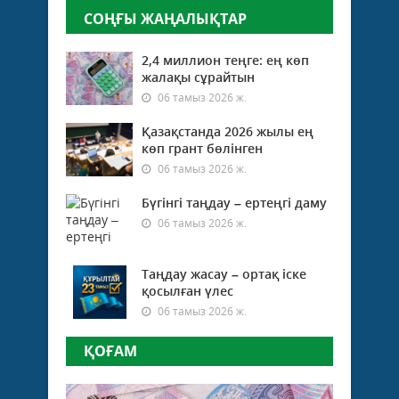
СОҢҒЫ ЖАҢАЛЫҚТАР
2,4 миллион теңге: ең көп
жалақы сұрайтын
06 тамыз 2026 ж.
Қазақстанда 2026 жылы ең
көп грант бөлінген
06 тамыз 2026 ж.
Бүгінгі таңдау – ертеңгі даму
06 тамыз 2026 ж.
Таңдау жасау – ортақ іске
қосылған үлес
06 тамыз 2026 ж.
ҚОҒАМ