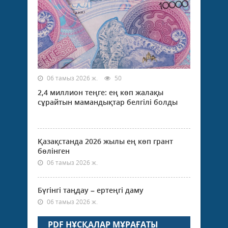
06 тамыз 2026 ж.
50
2,4 миллион теңге: ең көп жалақы
сұрайтын мамандықтар белгілі болды
Қазақстанда 2026 жылы ең көп грант
бөлінген
06 тамыз 2026 ж.
Бүгінгі таңдау – ертеңгі даму
06 тамыз 2026 ж.
PDF НҰСҚАЛАР МҰРАҒАТЫ