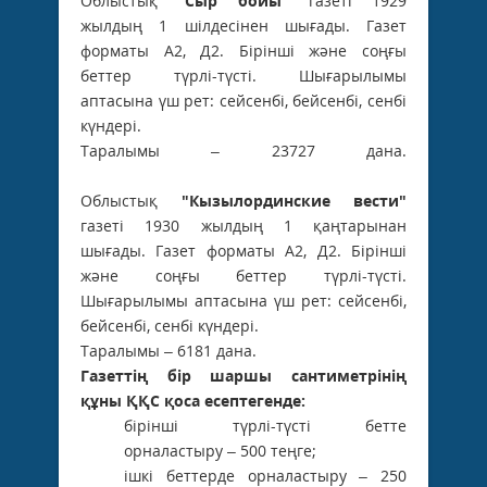
Облыстық
"Сыр бойы"
газеті 1929
жылдың 1 шілдесінен шығады. Газет
форматы А2, Д2. Бірінші және соңғы
беттер түрлі-түсті. Шығарылымы
аптасына үш рет: сейсенбі, бейсенбі, сенбі
күндері.
Таралымы – 23727 дана.
Облыстық
"Кызылординские вести"
газеті 1930 жылдың 1 қаңтарынан
шығады. Газет форматы А2, Д2. Бірінші
және соңғы беттер түрлі-түсті.
Шығарылымы аптасына үш рет: сейсенбі,
бейсенбі, сенбі күндері.
Таралымы – 6181 дана.
Газеттің бір шаршы сантиметрінің
құны ҚҚС қоса есептегенде:
бірінші түрлі-түсті бетте
орналастыру – 500 теңге;
ішкі беттерде орналастыру – 250