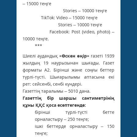
– 15000 теңге
Stories – 10000 теңге
TikTok: Video – 15000 теңге
Stories – 10000 теңге
Facebook: Post (video, photo) –
10000 теңге.
***
Шиелі аудандық
«Өскен өңір»
газеті 1939
жылдың 19 наурызынан шығады. Газет
форматы А2. Бірінші және соңғы беттер
түрлі-түсті. Шығарылымы аптасына екі
рет: сейсенбі, сенбі күндері.
Газеттің таралымы – 5010 дана.
Газеттің бір шаршы сантиметрінің
құны ҚҚС қоса есептегенде:
бірінші түрлі-түсті бетте
орналастыру – 250 теңге;
ішкі беттерде орналастыру – 150
теңге;