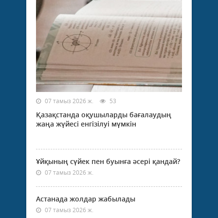
07 тамыз 2026 ж.
53
Қазақстанда оқушыларды бағалаудың
жаңа жүйесі енгізілуі мүмкін
Ұйқының сүйек пен буынға әсері қандай?
07 тамыз 2026 ж.
Астанада жолдар жабылады
07 тамыз 2026 ж.