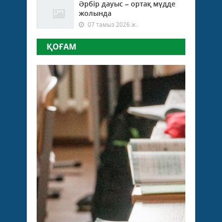
Әрбір дауыс – ортақ мүдде
жолында
07 тамыз 2026 ж.
ҚОҒАМ