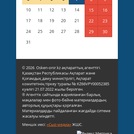
10
11
12
13
14
15
16
17
18
19
20
21
22
23
24
25
26
27
28
29
30
31
© 2026. Osken-onir.kz ақпараттық агенттігі.
Қазақстан Республикасы Ақпарат және
Қоғамдық даму министрлігі, Ақпарат
комитетінің тіркеу туралы № KZ66VPY00052385
куәлігі 21.07.2022 жылы берілген.
® Агенттік сайтында жарияланған барлық
мақалалар мен фото-бейне материалдардың
авторлық құқықтары қорғалған.
Материалдарды пайдаланған жағдайда сілтеме
жасалуы міндетті.
Меншік иесі:
«Сыр медиа»
ЖШС.