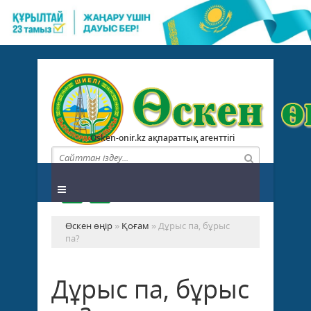
Osken-onir.kz ақпараттық агенттігі
Өскен өңір
»
Қоғам
» Дұрыс па, бұрыс
па?
Дұрыс па, бұрыс