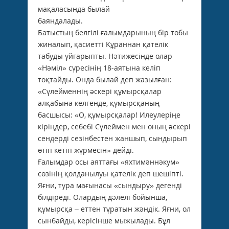
мақаласында былай
баяндалады.
Батыстың белгілі ғалымдарының бір тобы
жиналып, қасиетті Құраннан қателік
табуды ұйғарыпты. Нәтижесінде олар
«Нәміл» сүресінің 18-аятына келіп
тоқтайды. Онда былай деп жазылған:
«Сүлейменнің әскері құмырсқалар
алқабына келгенде, құмырсқаның
басшысы: «О, құмырсқалар! Илеулеріңе
кіріңдер, себебі Сүлеймен мен оның әскері
сендерді сезінбестен жаншып, сындырып
өтіп кетіп жүрмесін» дейді.
Ғалымдар осы аяттағы «яхтимәннәкум»
сөзінің қолданылуы қателік деп шешіпті.
Яғни, тура мағынасы «сындыру» дегенді
білдіреді. Олардың дәлелі бойынша,
құмырсқа – еттен тұратын жәндік. Яғни, ол
сынбайды, керісінше мыжылады. Бұл