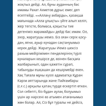
жоқпыз дейді. Ал, бұны ауданның бас
имамы Рахат Ахметов дұрыс емес деп
есептейді. ««Аллаһу акбарды», қазақша
мағынада «Алла ұлықты» үйге алып келіп,
жер тегісте, болмаса, қоқысты тие
дегеніміз жарамайды» дейді бас имам. Ол,
зікір, жаратушы иеміз. Біз оған серік қосу­
дан, яғни, ауыр күнә­дан сақтануы­мыз
керек дейді. Жаратушы Иеміз шексіз
рахым-мейірімімен пенделерінің түрлі
күнәларын кешірсе де, өзінен басқаға
жалбарынып, одан қажетін сұрап,
табынуды ешқашан да кешірмейді екен.
Хақ Тағала мұны күллі адамзатқа Құран
Кәрім аяттарында және Пайғамбары
(с.ғ.с.) арқылы қатаң түрде ескертіп өткен.
Сол себепті, біз бұдан аулақ болуымыз
үшін әр нәрсені өз атымен атағанымыз
жөн болар. Ал, Сіз бұл туралы не дейсіз,