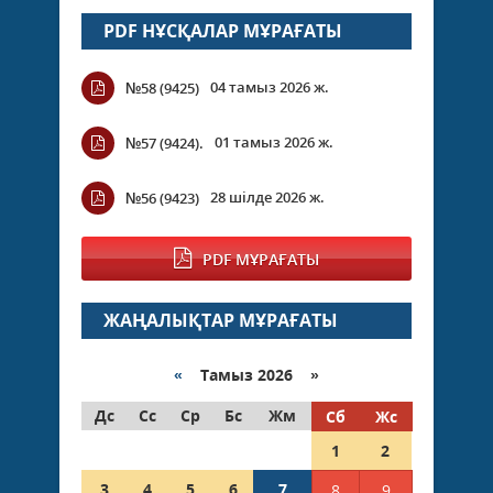
PDF НҰСҚАЛАР МҰРАҒАТЫ
04 тамыз 2026 ж.
№58 (9425)
01 тамыз 2026 ж.
№57 (9424).
28 шілде 2026 ж.
№56 (9423)
PDF МҰРАҒАТЫ
ЖАҢАЛЫҚТАР МҰРАҒАТЫ
«
Тамыз 2026 »
Дс
Сс
Ср
Бс
Жм
Сб
Жс
1
2
3
4
5
6
7
8
9