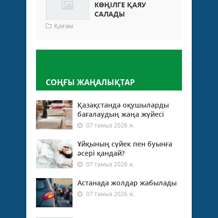
КӨҢІЛГЕ ҚАЯУ
САЛАДЫ
Қоғам
Пікір қалдыру
СОҢҒЫ ЖАҢАЛЫҚТАР
Қазақстанда оқушыларды
бағалаудың жаңа жүйесі
07 тамыз 2026 ж.
Ұйқының сүйек пен буынға
әсері қандай?
07 тамыз 2026 ж.
Астанада жолдар жабылады
07 тамыз 2026 ж.