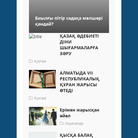
Биылғы пітір садақа мөлшері
қандай?
ҚАЗАҚ ӘДЕБИЕТІ
ДІНИ
ШЫҒАРМАЛАРҒА
ЗӘРУ
Қоғам
АЛМАТЫДА VII
РЕСПУБЛИКАЛЫҚ
ҚҰРАН ЖАРЫСЫ
ӨТЕДІ
Қоғам
Ерімен жарысқан
әйел
Оқиғалар
ҚЫСҚА БАЛАҚ