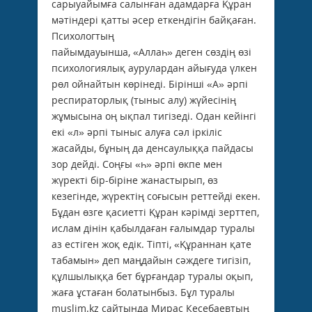
сарыуайымға салынған адамдарға Құран
мәтіндері қатты әсер еткендігін байқаған.
Психологтың
пайым­­дау­ын­­ша, «Аллаһ» деген сөздің өзі
психологиялық аурулардан айығуда үлкен
рөл ойнайтын көрінеді. Бірінші «А» әрпі
респираторлық (тыныс алу) жүйесінің
жұмысына оң ықпал тигізеді. Одан кейінгі
екі «л» әрпі тыныс алуға сәл іркіліс
жасайды, бұның да денсаулыққа пайдасы
зор дейді. Соңғы «һ» әрпі өкпе мен
жүректі бір-біріне жанастырып, өз
кезегінде, жүректің соғысын реттейді екен.
Бұдан өзге қасиетті Құран кәрімді зерттеп,
ислам дінін қабылдаған ғалымдар туралы
аз естіген жоқ едік. Тіпті, «Құраннан қате
табамын» деп маңдайын сәждеге тигізіп,
құлшылыққа бет бұрғандар туралы оқып,
жаға ұстаған болатынбыз. Бұл туралы
muslim.kz сайтында Мирас Кесебаевтың