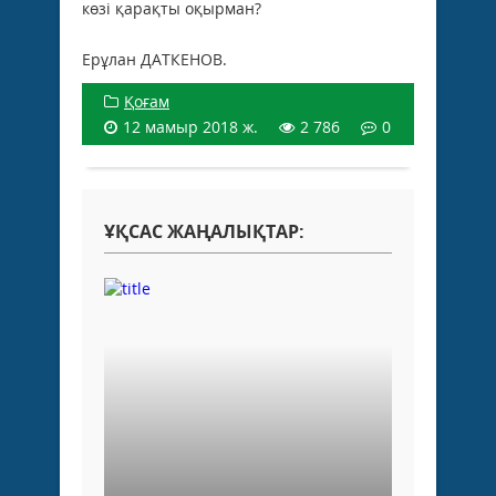
көзі қарақты оқырман?
Ерұлан ДАТКЕНОВ.
Қоғам
12 мамыр 2018 ж.
2 786
0
ҰҚСАС ЖАҢАЛЫҚТАР: