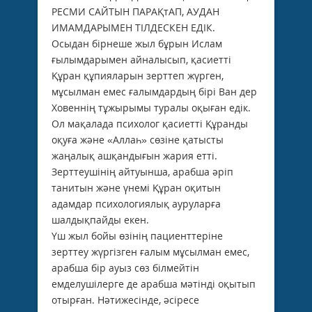
РЕСМИ САЙТЫН ПАРАҚтАП, АУДАН
ИМАМДАРЫМЕН ТІЛДЕСКЕН ЕДІК.
Осыдан бірнеше жыл бұрын Ислам
ғылымдарымен айналысып, қасиетті
Құран құпияларын зерттеп жүрген,
мұсылман емес ғалымдардың бірі Ван дер
Ховеннің тұжырымы туралы оқыған едік.
Ол мақалада психолог қасиетті Құранды
оқуға және «Аллаһ» сөзіне қатысты
жаңалық ашқандығын жария етті.
Зерттеушінің айтуынша, арабша әріп
танитын және үнемі Құран оқитын
адамдар психологиялық ауруларға
шалдықпайды екен.
Үш жыл бойы өзінің пациенттеріне
зерттеу жүргізген ғалым мұсылман емес,
арабша бір ауыз сөз білмейтін
емделушілерге де арабша мәтінді оқытып
отырған. Нәтижесінде, әсіресе