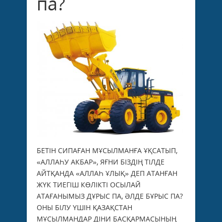
па?
БЕТІН СИПАҒАН МҰСЫЛМАНҒА ҰҚСАТЫП,
«АЛЛАҺУ АКБАР», ЯҒНИ БІЗДІҢ ТІЛДЕ
АЙТҚАНДА «АЛЛАҺ ҰЛЫҚ» ДЕП АТАНҒАН
ЖҮК ТИЕГІШ КӨЛІКТІ ОСЫЛАЙ
АТАҒАНЫМЫЗ ДҰРЫС ПА, ӘЛДЕ БҰРЫС ПА?
ОНЫ БІЛУ ҮШІН ҚАЗАҚСТАН
МҰСЫЛМАНДАР ДІНИ БАСҚАРМАСЫНЫҢ