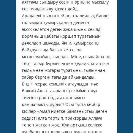
аяттағы сындыру сөзінің орнына мыжылу
сөзі қолданылу қажет дейді.
Арада екі жыл өтпей австралиялық биолог
ғалымдар құмырсқаның денесін
эксоскелетон деген жұқа шыны секілді
қорғаныш қабаты қоршап тұратынын
дәлелдеп шығады. Яғни, құмырсқаны
байқаусызда басып кетсе, ол
мыжылмайды, сынады. Міне, осылайша он
төрт ғасыр бұрын түскен құдайы кітаптың
ғылымнан жоғары тұратыны, ғылымнан
хабар бергені тағы да айқындалды.
Ендігі жерде кемшілік атаулыдан пәк
болған Алла тағаланың есімімен жүк
тиегіш тракторды атағанымыз
қаншалықты дұрыс? Осы тұста кейбір
кісілер «Амал ниетке байланысты» деген
хадисті алға тартып, тракторды Аллаға
теңеп жатқан жоқ. Жүк артқыш көлікке
жалбарынып, құлшылық жасап жатқан