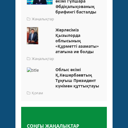
әкімі Гүлшара
Әбдіқалықованың
брифингі басталды
Жаңалықтар
Жерлесіміз
Қызылорда
облысының
«Құрметті азаматы»
атағына ие болды
Жаңалықтар
Облыс әкімі
Қ.Көшербаевтың
Тұңғыш Президент
күнімен құттықтауы
Қоғам
Пікір қалдыру
СОҢҒЫ ЖАҢАЛЫҚТАР