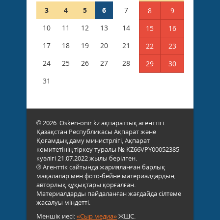
3
4
5
6
7
8
9
10
11
12
13
14
15
16
17
18
19
20
21
22
23
24
25
26
27
28
29
30
31
© 2026. Osken-onir.kz ақпараттық агенттігі.
Қазақстан Республикасы Ақпарат және
Қоғамдық даму министрлігі, Ақпарат
комитетінің тіркеу туралы № KZ66VPY00052385
куәлігі 21.07.2022 жылы берілген.
® Агенттік сайтында жарияланған барлық
мақалалар мен фото-бейне материалдардың
авторлық құқықтары қорғалған.
Материалдарды пайдаланған жағдайда сілтеме
жасалуы міндетті.
Меншік иесі:
«Сыр медиа»
ЖШС.