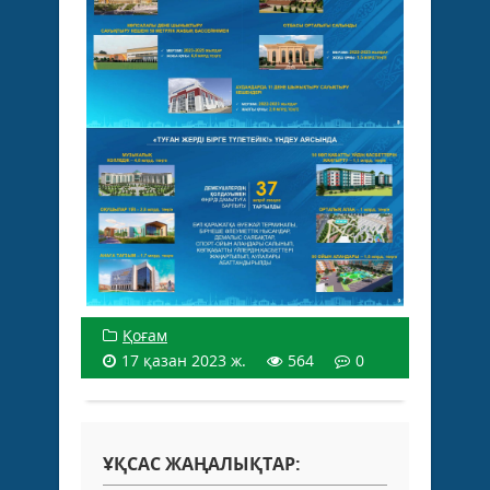
Қоғам
17 қазан 2023 ж.
564
0
ҰҚСАС ЖАҢАЛЫҚТАР: