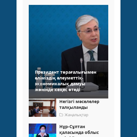
Президент төрағалығымен
еліміздің әлеуметтік-
экономикалық дамуы
жөнінде кеңес өтеді
Негізгі мәселелер
талқыланды
Жаңалықтар
Нұр-Сұлтан
қаласында облыс