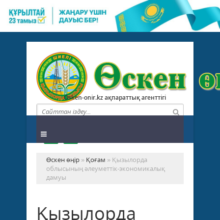
Osken-onir.kz ақпараттық агенттігі
Өскен өңір
»
Қоғам
» Қызылорда
облысының әлеуметтік-экономикалық
дамуы
Қызылорда