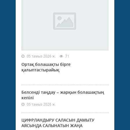
05 тамыз 2026 ж.
71
Ортақ болашақты бірге
қалыптастырайық
Белсенді таңдау – жарқын болашақтың
кепілі
05 тамыз 2026 ж.
ЦИФРЛАНДЫРУ САЛАСЫН ДАМЫТУ
АЯСЫНДА САЛЫНАТЫН ЖАҢА