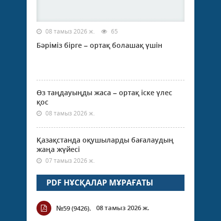
08 тамыз 2026 ж.
65
Бәріміз бірге – ортақ болашақ үшін
Өз таңдауыңды жаса – ортақ іске үлес
қос
08 тамыз 2026 ж.
Қазақстанда оқушыларды бағалаудың
жаңа жүйесі
07 тамыз 2026 ж.
PDF НҰСҚАЛАР МҰРАҒАТЫ
08 тамыз 2026 ж.
№59 (9426).