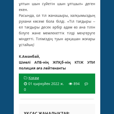
ұлтын шын сүйетін шын ұлтшыл» деген
екен.
Расында, ол тіл жанашыры, халқымыздың
рухани көсемі бола білді. «Тіл тағдыры –
ел тағдыры десек әрбір адам өз ана тілін
білуге және мемлекеттік тілді меңгеруге
міндетті. Тіліміздің туын әрқашан жоғары
ұстайық!
К.Аманбай,
Шиелі АПБ-нің ЖПҚб-нің КТІЖ УПИ
полиция аға лейтенанты
Қоғам
01 қыркүйек 2022 ж.
894
0
ҰҚСАС ЖАҢАЛЫҚТАР: