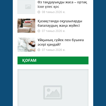
Өз таңдауыңды жаса – ортақ
іске үлес қос
08 тамыз 2026 ж.
Қазақстанда оқушыларды
бағалаудың жаңа жүйесі
07 тамыз 2026 ж.
Ұйқының сүйек пен буынға
әсері қандай?
07 тамыз 2026 ж.
ҚОҒАМ