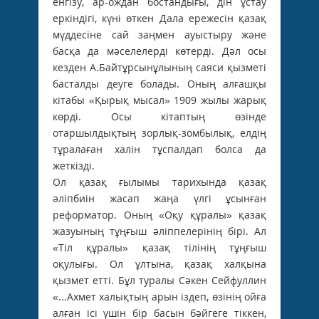
енгізу, ар-ождан бостандығы, дін ұстау
еркіндігі, күні өткен Дала ережесін қазақ
мүддесіне сай заңмен ауыстыру және
басқа да мәселелерді көтерді. Дәл осы
кезден А.Байтұрсынұлының саяси қызметі
басталды деуге болады. Оның алғашқы
кітабы «Қырық мысал» 1909 жылы жарық
көрді. Осы кітаптың өзінде
отаршылдықтың зорлық-зомбылық, елдің
тұралаған халін тұспалдап болса да
жеткізді.
Ол қазақ ғылымы тарихында қазақ
әліпбиін жасап жаңа үлгі ұсынған
реформатор. Оның «Оқу құралы» қазақ
жазуының тұңғыш әліппелерінің бірі. Ал
«Тіл құралы» қазақ тілінің тұңғыш
оқулығы. Ол ұлтына, қазақ халқына
қызмет етті. Бұл туралы Сәкен Сейфуллин
«...Ахмет халықтың арын іздеп, өзінің ойға
алған ісі үшін бір басын бәйгеге тіккен,