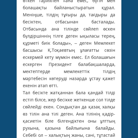
өткен тарихпен ғана емес, бүгін мен
болашақты байланыс­тыратын құрал.
Меніңше, тілдің тұғыры да, тағдыры да
бесіктен, отбасынан басталады.
Отбасында ана тілінде сөйлеп өскен
бүлдіршіннің тілге деген ықыласы терең,
құрметі биік болады», – деген Мемлекет
басшысы Қ.Тоқаевтың ұлағатты сөзін
ескермей кету мүмкін емес. Ел болашағын
ескерген Президент балабақшаларда,
мектептерде мемлекеттік тілдің
мәртебесін көтеруді назарда ұстау қажет
екенін атап өтті.
Тал бесікте жатқаннан бала қандай тілді
естіп білсе, жер бесікке жеткенше сол тілде
сөйлейді екен. Сондықтан да қазақ халқы
өз тілін ана тілі деген. Ана тілінің қадір-
қасиетін біле білгендіктен оны ұлттың
рухына, қазына байлығына балайды.
Себебі ол – халықтың жаны, сәні, тұтастай