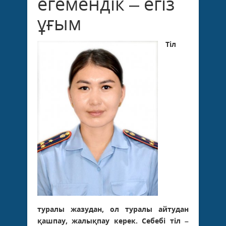
егемендік – егіз
ұғым
Тіл
туралы жазудан, ол туралы айтудан
қашпау, жалықпау керек. Себебі тіл –