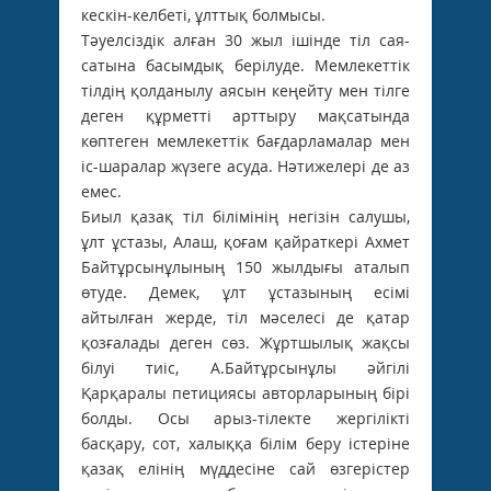
кескін-келбеті, ұлттық болмысы.
Тәуелсіздік алған 30 жыл ішінде тіл са­­­­­я­
сатына басымдық берілуде. Мемлекеттік
тілдің қолданылу аясын кеңейту мен тілге
деген құрметті арттыру мақсатында
көптеген мемлекеттік бағдарламалар мен
іс-шаралар жүзеге асуда. Нәтижелері де аз
емес.
Биыл қазақ тіл білімінің негізін салушы,
ұлт ұстазы, Алаш, қоғам қайраткері Ахмет
Байтұрсынұлының 150 жылдығы аталып
өтуде. Демек, ұлт ұстазының есімі
айтылған жерде, тіл мәселесі де қатар
қозғалады деген сөз. Жұртшылық жақсы
білуі тиіс, А.Байтұрсынұлы әйгілі
Қарқаралы петициясы авторларының бірі
болды. Осы арыз-тілекте жергілікті
басқару, сот, халыққа білім беру істеріне
қазақ елінің мүддесіне сай өзгерістер