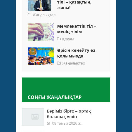
тілі – қазақтың
жаны!
Жаңалықтар
Мемлекеттік тіл –
менің тілім
Қоғам
Өрісін кеңейту өз
қолымызда
Жаңалықтар
Пікір қалдыру
СОҢҒЫ ЖАҢАЛЫҚТАР
Бәріміз бірге – ортақ
болашақ үшін
08 тамыз 2026 ж.