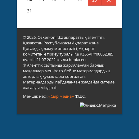
31
© 2026. Osken-onir.kz ақпараттық агенттігі.
Қазақстан Республикасы Ақпарат және
Қоғамдық даму министрлігі, Ақпарат
комитетінің тіркеу туралы № KZ66VPY00052385
куәлігі 21.07.2022 жылы берілген.
® Агенттік сайтында жарияланған барлық
мақалалар мен фото-бейне материалдардың
авторлық құқықтары қорғалған.
Материалдарды пайдаланған жағдайда сілтеме
жасалуы міндетті.
Меншік иесі:
«Сыр медиа»
ЖШС.