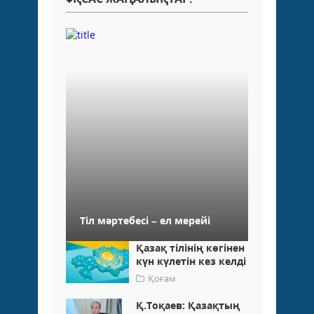
Тіл мәртебесі – ел мерейі
Қазақ тілінің көгінен
күн күлетін кез келді
Қоғам
Қ.Тоқаев: Қазақтың