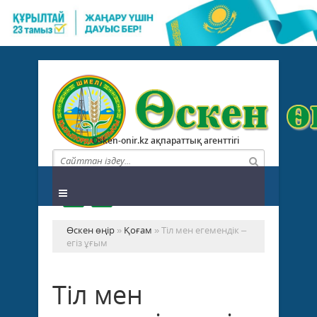
Osken-onir.kz ақпараттық агенттігі
Өскен өңір
»
Қоғам
» Тіл мен егемендік –
егіз ұғым
Тіл мен