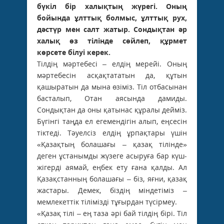
бүкіл бір халықтың жүрегі. Оның
бойында ұлттық болмыс, ұлттық рух,
дәстүр мен салт жатыр. Сондықтан әр
халық өз тілінде сөйлеп, құрмет
көрсете білуі керек.
Тілдің мәртебесі – елдің мерейі. Оның
мәртебесін асқақтататын да, құтын
қашыратын да мына өзіміз. Тіл отбасынан
басталып, Отан аясында дамиды.
Сондықтан да оны қатынас құралы дейміз.
Бүгінгі таңда ел егемендігін алып, еңсесін
тіктеді. Тәуелсіз елдің ұрпақтары үшін
«Қазақтың болашағы – қазақ тілінде»
деген ұстанымды жүзеге асыруға бар күш-
жігерді аямай, еңбек ету ғана қалды. Ал
Қазақстанның болашағы – біз, яғни, қазақ
жастары. Демек, біздің міндетіміз –
мемлекеттік тілімізді тұғырдан түсірмеу.
«Қазақ тілі – ең таза әрі бай тілдің бірі. Тіл