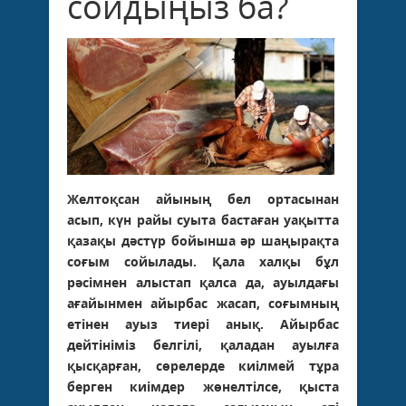
сойдыңыз ба?
Желтоқсан айының бел ортасынан
асып, күн райы суыта бастаған уақытта
қазақы дәстүр бойынша әр шаңырақта
соғым сойылады. Қала халқы бұл
рәсімнен алыстап қалса да, ауылдағы
ағайынмен айырбас жасап, соғымның
етінен ауыз тиері анық. Айырбас
дейтініміз белгілі, қаладан ауылға
қысқарған, сөрелерде киілмей тұра
берген киімдер жөнелтілсе, қыста