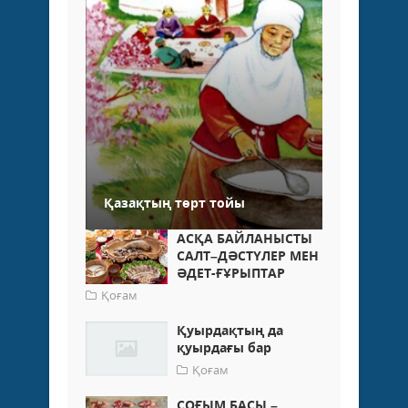
Қазақтың төрт тойы
АСҚА БАЙЛАНЫСТЫ
САЛТ–ДӘСТҮЛЕР МЕН
ӘДЕТ-ҒҰРЫПТАР
Қоғам
Қуырдақтың да
қуырдағы бар
Қоғам
СОҒЫМ БАСЫ –