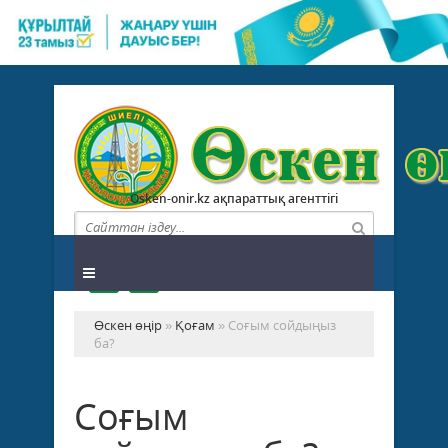
Osken-onir.kz ақпараттық агенттігі
Өскен өңір
»
Қоғам
» Соғым сойдыңыз
ба?
Соғым