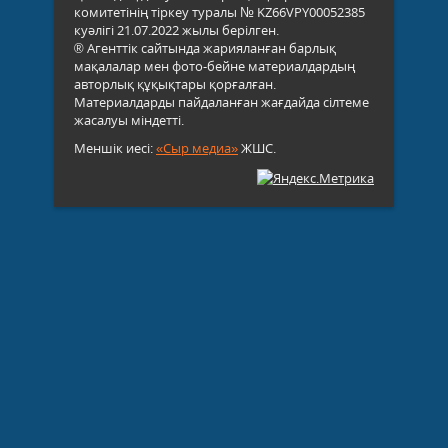
комитетінің тіркеу туралы № KZ66VPY00052385
куәлігі 21.07.2022 жылы берілген.
® Агенттік сайтында жарияланған барлық
мақалалар мен фото-бейне материалдардың
авторлық құқықтары қорғалған.
Материалдарды пайдаланған жағдайда сілтеме
жасалуы міндетті.
Меншік иесі:
«Сыр медиа»
ЖШС.