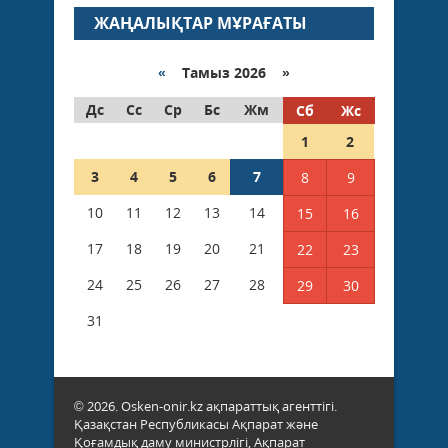
ЖАҢАЛЫҚТАР МҰРАҒАТЫ
«
Тамыз 2026 »
Дс
Сс
Ср
Бс
Жм
Сб
Жс
1
2
3
4
5
6
7
8
9
10
11
12
13
14
15
16
17
18
19
20
21
22
23
24
25
26
27
28
29
30
31
© 2026. Osken-onir.kz ақпараттық агенттігі.
Қазақстан Республикасы Ақпарат және
Қоғамдық даму министрлігі, Ақпарат