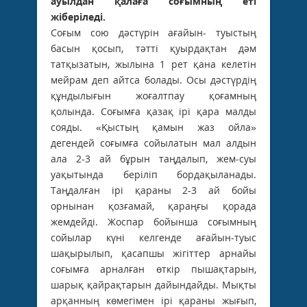
ауылдан қалаға соғымның еті
жіберіледі.
Соғым сою дәстүрін ағайын- туыстың
басын қосып, тәтті қуырдақтан дәм
татқызатын, жылына 1 рет қана келетін
мейрам деп айтса болады. Осы дәстүрдің
құндылығын жоғалтпау қоғамның
қолында. Соғымға қазақ ірі қара малды
сояды. «Қыстың қамын жаз ойла»
дегендей соғымға сойылатын мал алдын
ала 2-3 ай бұрын таңдалып, жем-суы
уақытында беріліп бордақыланады.
Таңдалған ірі қараны 2-3 ай бойы
орнынан қозғамай, қараңғы қорада
жемдейді. Жоспар бойынша соғымның
сойылар күні келгенде ағайын-туыс
шақырылып, қасапшы жігіттер арнайы
соғымға арналған өткір пышақтарын,
шарық қайрақтарын дайындайды. Мықты
арқанның көмегімен ірі қараны жығып,