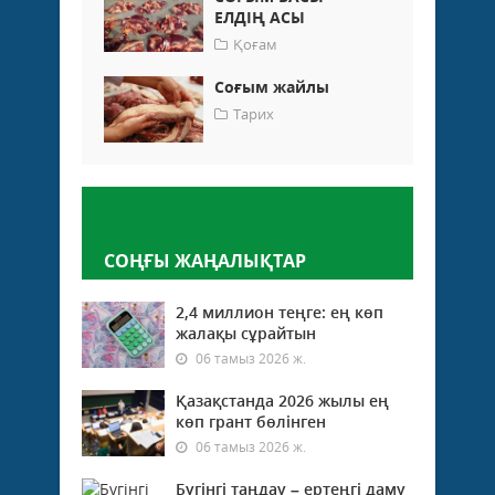
ЕЛДІҢ АСЫ
Қоғам
Соғым жайлы
Тарих
Пікір қалдыру
СОҢҒЫ ЖАҢАЛЫҚТАР
2,4 миллион теңге: ең көп
жалақы сұрайтын
06 тамыз 2026 ж.
Қазақстанда 2026 жылы ең
көп грант бөлінген
06 тамыз 2026 ж.
Бүгінгі таңдау – ертеңгі даму