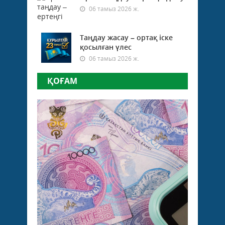
06 тамыз 2026 ж.
Таңдау жасау – ортақ іске
қосылған үлес
06 тамыз 2026 ж.
ҚОҒАМ