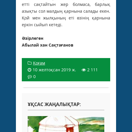
етті сақтайтын жер болмаса, барлық
азықты сол малдың қарнына салады екен.
Қой мен жылқының еті өзінің қарнына
еркін сыйып кетеді.
Әзірлеген
Абылай хан Сақтағанов
Қоғам
10 желтоқсан 2019 ж.
2 111
0
ҰҚСАС ЖАҢАЛЫҚТАР: