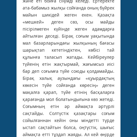
және еті бойға сіңімді келеді. Ертеректе
ата-бабамыз жылқы сойғанда оның бүйрек
майын шикідей жеген екен. Қазақта
«мешкей» деген сөз, осы майды
пісірілмеген күйінде жеген адамдарға
айтылған деседі. Бірақ соғым уақытында
мал базарларындағы жылқының бағасы
шарықтап кететіндіктен, көбісі тай
құлынға таласып жатады. Кейбіреулер
түйенің етін жақтырмай, жағымсыз иісі
бар деп соғымға түйе союды қолдамайды.
Бірақ халық аузындағы «қуырдақтың
көкесін түйе сойғанда көресің» деген
мақалға қарап, түйе етінің басқаларға
қарағанда мол болатындығына көз жетеді.
Соғымның етін әр аймақта әртүрлі
сақтайды. Солтүстік қазақтары соғым
сойылғаннан кейін оны міндетті түрде
ыстап сақтайтын болса, оңтүстік, шығыс
аймақта етті тұздап жаяды. Ал кей өңірде