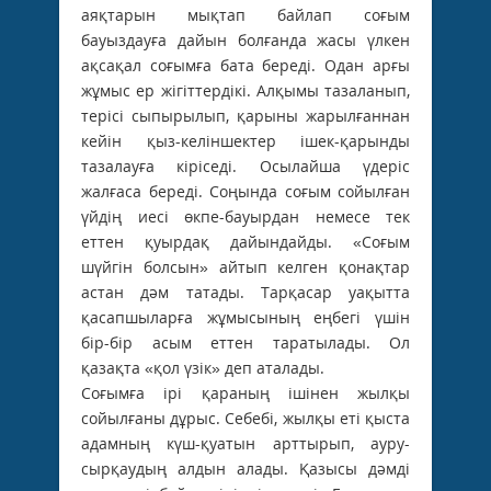
аяқтарын мықтап байлап соғым
бауыздауға дайын болғанда жасы үлкен
ақсақал соғымға бата береді. Одан арғы
жұмыс ер жігіттердікі. Алқымы тазаланып,
терісі сыпырылып, қарыны жарылғаннан
кейін қыз-келіншектер ішек-қарынды
тазалауға кіріседі. Осылайша үдеріс
жалғаса береді. Соңында соғым сойылған
үйдің иесі өкпе-бауырдан немесе тек
еттен қуырдақ дайындайды. «Соғым
шүйгін болсын» айтып келген қонақтар
астан дәм татады. Тарқасар уақытта
қасапшыларға жұмысының еңбегі үшін
бір-бір асым еттен таратылады. Ол
қазақта «қол үзік» деп аталады.
Соғымға ірі қараның ішінен жылқы
сойылғаны дұрыс. Себебі, жылқы еті қыста
адамның күш-қуатын арттырып, ауру-
сырқаудың алдын алады. Қазысы дәмді