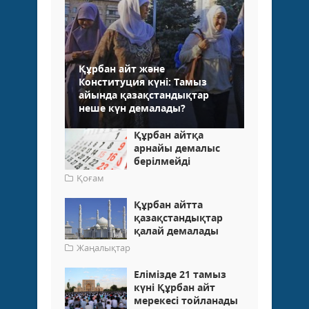
Құрбан айт және
Конституция күні: Тамыз
айында қазақстандықтар
неше күн демалады?
Құрбан айтқа
арнайы демалыс
берілмейді
Қоғам
Құрбан айтта
қазақстандықтар
қалай демалады
Жаңалықтар
Елімізде 21 тамыз
күні Құрбан айт
мерекесі тойланады