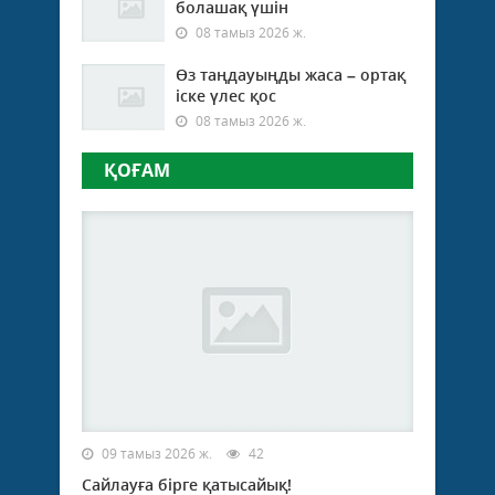
болашақ үшін
08 тамыз 2026 ж.
Өз таңдауыңды жаса – ортақ
іске үлес қос
08 тамыз 2026 ж.
ҚОҒАМ
09 тамыз 2026 ж.
42
Сайлауға бірге қатысайық!