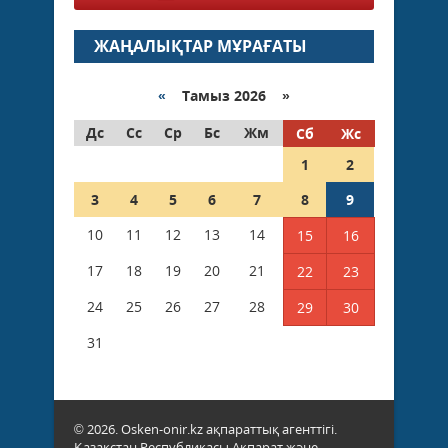
ЖАҢАЛЫҚТАР МҰРАҒАТЫ
«
Тамыз 2026 »
Дс
Сс
Ср
Бс
Жм
Сб
Жс
1
2
3
4
5
6
7
8
9
10
11
12
13
14
15
16
17
18
19
20
21
22
23
24
25
26
27
28
29
30
31
© 2026. Osken-onir.kz ақпараттық агенттігі.
Қазақстан Республикасы Ақпарат және