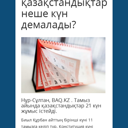
қазақстандықтар
неше күн
демалады?
Нұр-Сұлтан, BAQ.KZ . Тамыз
айында қазақстандықтар 21 күн
жұмыс істейді.
Биыл Құрбан айттың бірінші күні 11
тамызға келіп тұр. Конституция күні