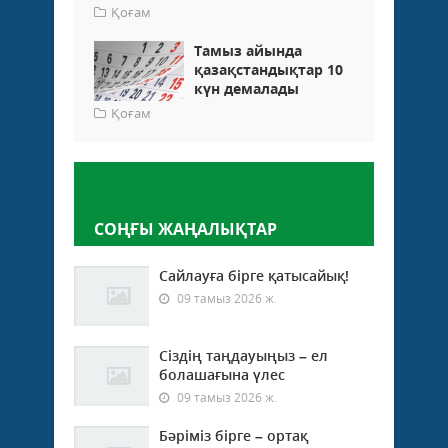
Қоғам
Тамыз айында
қазақстандықтар 10
күн демалады
Қоғам
Пікір қалдыру
СОҢҒЫ ЖАҢАЛЫҚТАР
Сайлауға бірге қатысайық!
09 тамыз 2026 ж.
Сіздің таңдауыңыз – ел
болашағына үлес
09 тамыз 2026 ж.
Бәріміз бірге – ортақ