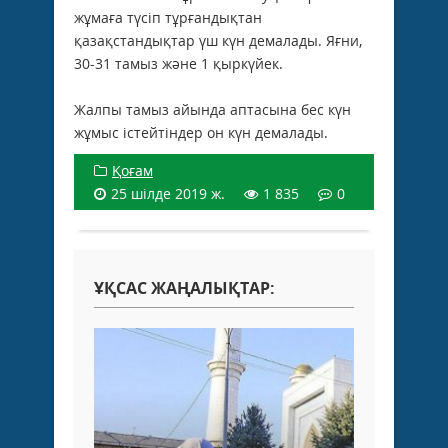
жұмаға түсіп тұрғандықтан
қазақстандықтар үш күн демалады. Яғни,
30-31 тамыз және 1 қыркүйек.
Жалпы тамыз айында аптасына бес күн
жұмыс істейтіндер он күн демалады.
Қоғам
25 шілде 2019 ж.
1 835
0
ҰҚСАС ЖАҢАЛЫҚТАР: