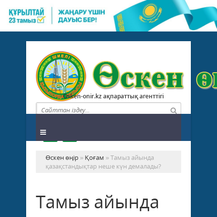
Osken-onir.kz ақпараттық агенттігі
Өскен өңір
»
Қоғам
» Тамыз айында
қазақстандықтар неше күн демалады?
Тамыз айында