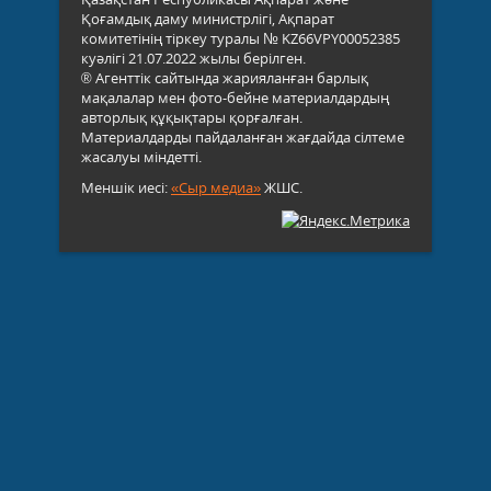
Қоғамдық даму министрлігі, Ақпарат
комитетінің тіркеу туралы № KZ66VPY00052385
куәлігі 21.07.2022 жылы берілген.
® Агенттік сайтында жарияланған барлық
мақалалар мен фото-бейне материалдардың
авторлық құқықтары қорғалған.
Материалдарды пайдаланған жағдайда сілтеме
жасалуы міндетті.
Меншік иесі:
«Сыр медиа»
ЖШС.