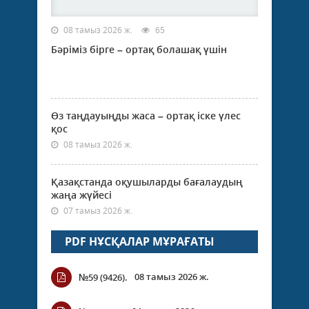
08 тамыз 2026 ж.
65
Бәріміз бірге – ортақ болашақ үшін
Өз таңдауыңды жаса – ортақ іске үлес
қос
08 тамыз 2026 ж.
Қазақстанда оқушыларды бағалаудың
жаңа жүйесі
07 тамыз 2026 ж.
PDF НҰСҚАЛАР МҰРАҒАТЫ
08 тамыз 2026 ж.
№59 (9426).