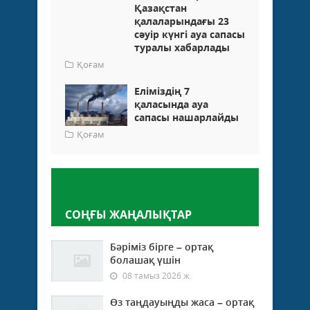
Қазақстан
қалаларындағы 23
сәуір күнгі ауа сапасы
туралы хабарлады
Қоғам
Еліміздің 7
қаласында ауа
сапасы нашарлайды
Қоғам
Пікір қалдыру
СОҢҒЫ ЖАҢАЛЫҚТАР
Бәріміз бірге – ортақ
болашақ үшін
08 тамыз 2026 ж.
Өз таңдауыңды жаса – ортақ