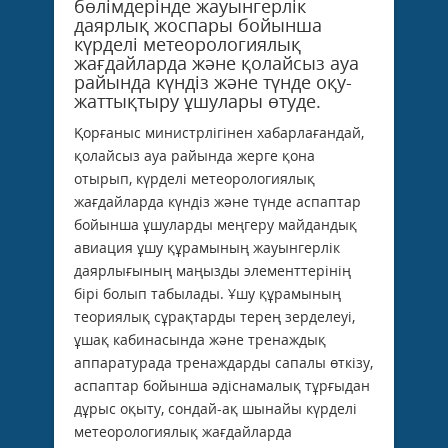
бөлімдерінде жауынгерлік
даярлық жоспары бойынша
күрделі метеорологиялық
жағдайларда және қолайсыз ауа
райында күндіз және түнде оқу-
жаттықтыру ұшулары өтуде.
Қорғаныс министрлігінен хабарлағандай,
қолайсыз ауа райында жерге қона
отырып, күрделі метеорологиялық
жағдайларда күндіз және түнде аспаптар
бойынша ұшуларды меңгеру майдандық
авиация ұшу құрамының жауынгерлік
даярлығының маңызды элементтерінің
бірі болып табылады. Ұшу құрамының
теориялық сұрақтарды терең зерделеуі,
ұшақ кабинасында және тренаждық
аппаратурада тренаждарды сапалы өткізу,
аспаптар бойынша әдіснамалық тұрғыдан
дұрыс оқыту, сондай-ақ шынайы күрделі
метеорологиялық жағдайларда