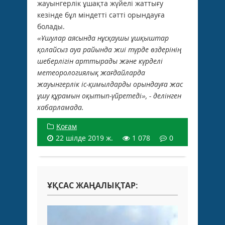
жауынгерлік ұшақта жүйелі жаттығу
кезінде бұл міндетті сәтті орындауға
болады.
«Ұшулар аясында нұсқаушы ұшқыштар
қолайсыз ауа райында жиі түрде өздерінің
шеберлігін арттырады және күрделі
метеорологиялық жағдайларда
жауынгерлік іс-қимылдарды орындауға жас
ұшу құрамын оқытып-үйретеді», - делінген
хабарламада.
Қоғам
22 шілде 2019 ж.
1 078
0
ҰҚСАС ЖАҢАЛЫҚТАР: