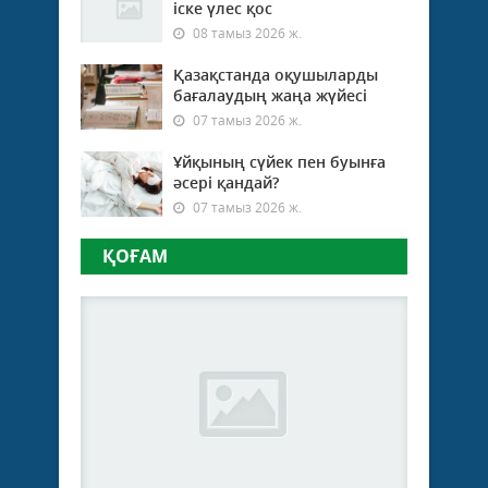
іске үлес қос
08 тамыз 2026 ж.
Қазақстанда оқушыларды
бағалаудың жаңа жүйесі
07 тамыз 2026 ж.
Ұйқының сүйек пен буынға
әсері қандай?
07 тамыз 2026 ж.
ҚОҒАМ