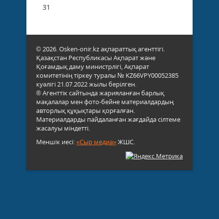
31
© 2026. Osken-onir.kz ақпараттық агенттігі.
Қазақстан Республикасы Ақпарат және
Қоғамдық даму министрлігі, Ақпарат
комитетінің тіркеу туралы № KZ66VPY00052385
куәлігі 21.07.2022 жылы берілген.
® Агенттік сайтында жарияланған барлық
мақалалар мен фото-бейне материалдардың
авторлық құқықтары қорғалған.
Материалдарды пайдаланған жағдайда сілтеме
жасалуы міндетті.
Меншік иесі:
«Сыр медиа»
ЖШС.