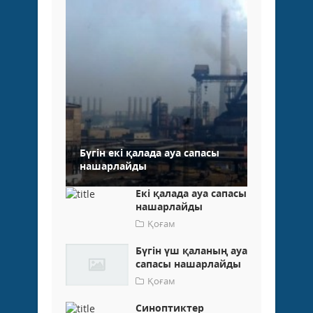
Бүгін екі қалада ауа сапасы
нашарлайды
Екі қалада ауа сапасы
нашарлайды
Қоғам
Бүгін үш қаланың ауа
сапасы нашарлайды
Қоғам
Синоптиктер