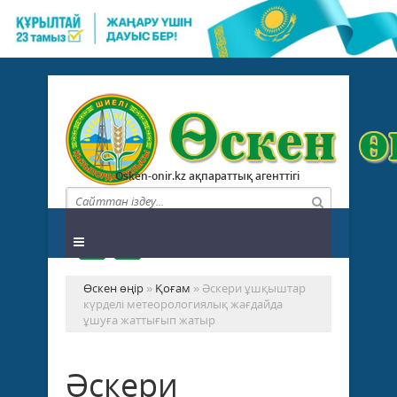
Osken-onir.kz ақпараттық агенттігі
Өскен өңір
»
Қоғам
» Әскери ұшқыштар
күрделі метеорологиялық жағдайда
ұшуға жаттығып жатыр
Әскери