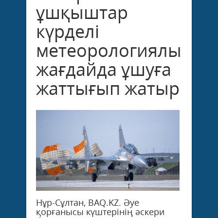
ұшқыштар
күрделі
метеорологиялық
жағдайда ұшуға
жаттығып жатыр
Нұр-Сұлтан, BAQ.KZ. Әуе
қорғанысы күштерінің әскери