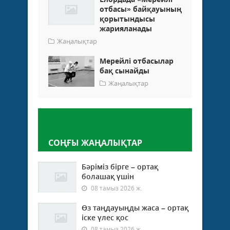
отбасы» байқауының
қорытындысы
жарияланады
Жаңалықтар
Мерейлі отбасылар
бақ сынайды
Жаңалықтар
Пікір қалдыру
СОҢҒЫ ЖАҢАЛЫҚТАР
Бәріміз бірге – ортақ
болашақ үшін
08 тамыз 2026 ж.
Өз таңдауыңды жаса – ортақ
іске үлес қос
08 тамыз 2026 ж.