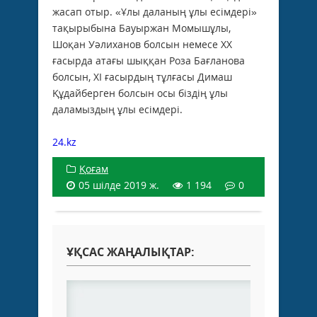
жасап отыр. «Ұлы даланың ұлы есімдері»
тақырыбына Бауыржан Момышұлы,
Шоқан Уәлиханов болсын немесе ХХ
ғасырда атағы шыққан Роза Бағланова
болсын, ХІ ғасырдың тұлғасы Димаш
Құдайберген болсын осы біздің ұлы
даламыздың ұлы есімдері.
24.kz
Қоғам
05 шілде 2019 ж.
1 194
0
ҰҚСАС ЖАҢАЛЫҚТАР: