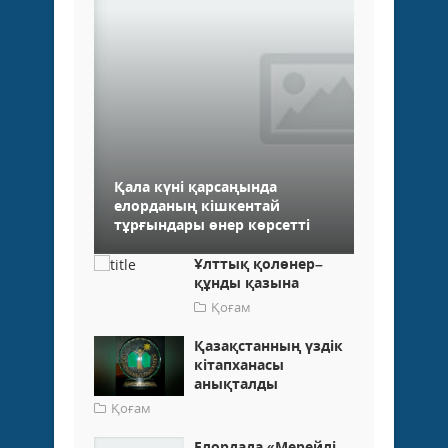
Қала күні қарсаңында
елорданың кішкентай
тұрғындары өнер көрсетті
Ұлттық қолөнер–
құнды қазына
Қоғам
Қазақстанның үздік
кітапханасы
анықталды
Қоғам
Елордада «Мерейлі