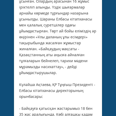
ұсынған. Олардың арасынан 16 жұмыс
іріктеліп алынды. Үздік шығармалар
арнайы көрмеде тұрғындар назарына
ұсынылды. Шараны Елбасы кітапханасы
мен қалалық суретшілер одағы
ұйымдастырған. Төрт ай бойы еліміздің әр
өңірінен «Ұлы даланың ұлы есімдері»
тақырыбында жасалған жұмыстар
жиналған. «Байқаудың мақсаты -
Қазақстанның аты аңызға айналған
тұлғаларын бейнелеп, тарихи мәдени
мұрамызды насихаттау», - дейді
ұйымдастырушылар.
Күләйша Ақтаева, ҚР Тұңғыш Президенті -
Елбасы кітапханасы директорының
орынбасары:
- Байқауға қатысқан жастарымыз 18 бен
35 жас аралығында. Көбі алғашқы қадам