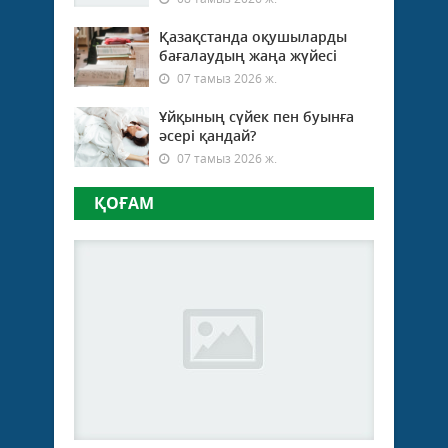
Қазақстанда оқушыларды
бағалаудың жаңа жүйесі
07 тамыз 2026 ж.
Ұйқының сүйек пен буынға
әсері қандай?
07 тамыз 2026 ж.
ҚОҒАМ