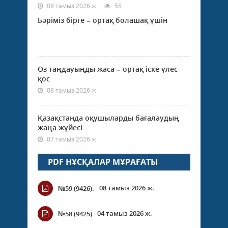
08 тамыз 2026 ж.
55
Бәріміз бірге – ортақ болашақ үшін
Өз таңдауыңды жаса – ортақ іске үлес
қос
08 тамыз 2026 ж.
Қазақстанда оқушыларды бағалаудың
жаңа жүйесі
07 тамыз 2026 ж.
PDF НҰСҚАЛАР МҰРАҒАТЫ
08 тамыз 2026 ж.
№59 (9426).
04 тамыз 2026 ж.
№58 (9425)