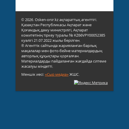
© 2026. Osken-onir.kz ақпараттық агенттігі.
Қазақстан Республикасы Ақпарат және
Қоғамдық даму министрлігі, Ақпарат
комитетінің тіркеу туралы № KZ66VPY00052385
куәлігі 21.07.2022 жылы берілген.
® Агенттік сайтында жарияланған барлық
мақалалар мен фото-бейне материалдардың
авторлық құқықтары қорғалған.
Материалдарды пайдаланған жағдайда сілтеме
жасалуы міндетті.
Меншік иесі:
«Сыр медиа»
ЖШС.