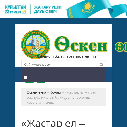
Osken-onir.kz ақпараттық агенттігі
Өскен өңір
»
Қоғам
» «Жастар ел – тірегі»
республикалық байқауының бірінші
кезеңі аяқталды
«Жастар ел –