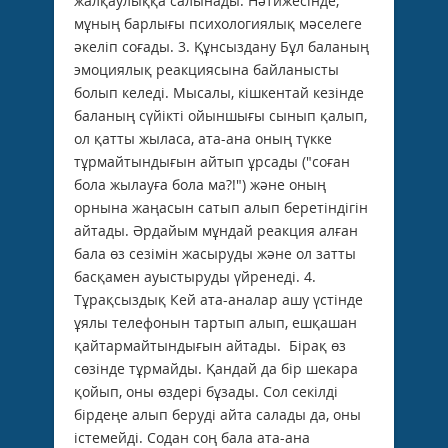
жалқаулыққа салынады. Нәтижесінде,
мұның барлығы психологиялық мәселеге
әкеліп соғады. 3. Құнсыздану Бұл баланың
эмоциялық реакциясына байланысты
болып келеді. Мысалы, кішкентай кезінде
баланың сүйікті ойыншығы сынып қалып,
ол қатты жыласа, ата-ана оның түкке
тұрмайтындығын айтып ұрсады ("соған
бола жылауға бола ма?!") және оның
орнына жаңасын сатып алып беретіндігін
айтады. Әрдайым мұндай реакция алған
бала өз сезімін жасыруды және ол затты
басқамен ауыстыруды үйренеді. 4.
Тұрақсыздық Кей ата-аналар ашу үстінде
ұялы телефонын тартып алып, ешқашан
қайтармайтындығын айтады. Бірақ өз
сөзінде тұрмайды. Қандай да бір шекара
қойып, оны өздері бұзады. Сол секілді
бірдеңе алып беруді айта салады да, оны
істемейді. Содан соң бала ата-ана