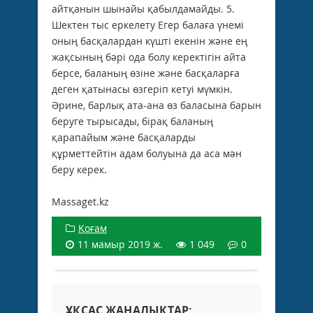
айтқанын шынайы қабылдамайды. 5.
Шектен тыс еркелету Егер балаға үнемі
оның басқалардан күшті екенін және ең
жақсының бәрі ода болу керектігін айта
берсе, баланың өзіне және басқаларға
деген қатынасы өзгеріп кетуі мүмкін.
Әрине, барлық ата-ана өз баласына барын
беруге тырысады, бірақ баланың
қарапайым және басқаларды
құрметтейтін адам болуына да аса мән
беру керек.
Massaget.kz
Қоғам
11 мамыр 2019 ж.
1 049
0
ҰҚСАС ЖАҢАЛЫҚТАР: