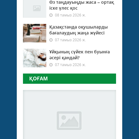
Өз таңдауыңды жаса – ортақ
іске үлес қос
08 тамыз 2026 ж.
Қазақстанда оқушыларды
бағалаудың жаңа жүйесі
07 тамыз 2026 ж.
Ұйқының сүйек пен буынға
әсері қандай?
07 тамыз 2026 ж.
ҚОҒАМ