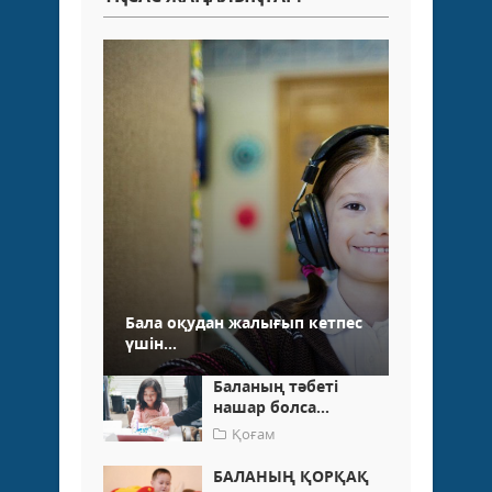
Бала оқудан жалығып кетпес
үшін...
Баланың тәбеті
нашар болса...
Қоғам
БАЛАНЫҢ ҚОРҚАҚ