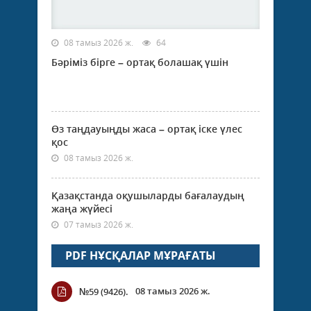
08 тамыз 2026 ж.
64
Бәріміз бірге – ортақ болашақ үшін
Өз таңдауыңды жаса – ортақ іске үлес
қос
08 тамыз 2026 ж.
Қазақстанда оқушыларды бағалаудың
жаңа жүйесі
07 тамыз 2026 ж.
PDF НҰСҚАЛАР МҰРАҒАТЫ
08 тамыз 2026 ж.
№59 (9426).