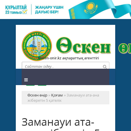
Osken-onir.kz ақпараттық агенттігі
Өскен өңір
»
Қоғам
» Заманауи ата-ана
жіберетін 5 қателік
Заманауи ата-