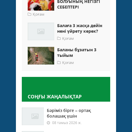
БОЛУЫНЫҢ НЕГІЗГІ
СЕБЕПТЕРІ
Қоғам
Балаға 3 жасқа дейін
нені үйрету керек?
Қоғам
Баланы бұзатын 3
тыйым
Қоғам
Пікір қалдыру
СОҢҒЫ ЖАҢАЛЫҚТАР
Бәріміз бірге – ортақ
болашақ үшін
08 тамыз 2026 ж.