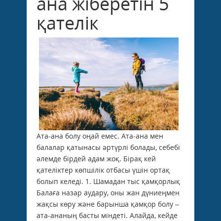
ана жіберетін 5
қателік
Ата-ана болу оңай емес. Ата-ана мен
балалар қатынасы әртүрлі болады, себебі
әлемде бірдей адам жоқ. Бірақ кей
қателіктер көпшілік отбасы үшін ортақ
болып келеді. 1. Шамадан тыс қамқорлық
Балаға назар аудару, оны жан дүниеңмен
жақсы көру және барынша қамқор болу –
ата-ананың басты міндеті. Алайда, кейде