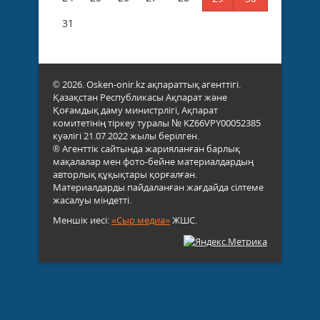
31
© 2026. Osken-onir.kz ақпараттық агенттігі.
Қазақстан Республикасы Ақпарат және
Қоғамдық даму министрлігі, Ақпарат
комитетінің тіркеу туралы № KZ66VPY00052385
куәлігі 21.07.2022 жылы берілген.
® Агенттік сайтында жарияланған барлық
мақалалар мен фото-бейне материалдардың
авторлық құқықтары қорғалған.
Материалдарды пайдаланған жағдайда сілтеме
жасалуы міндетті.
Меншік иесі:
«Сыр медиа»
ЖШС.