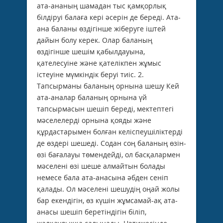
ата-ананың шамадан тыс қамқорлық
білдіруі балаға кері әсерін де береді. Ата-
ана баланы өздігінше жіберуге іштей
дайын болу керек. Олар баланың
өздігінше шешім қабылдауына,
қателесуіне және қателікпен жұмыс
істеуіне мүмкіндік беруі тиіс. 2.
Тапсырманы баланың орнына шешу Кей
ата-аналар баланың орнына үй
тапсырмасын шешіп береді, мектептегі
мәселелерді орнына қояды және
құрдастарымен болған келіспеушіліктерді
де өздері шешеді. Содан соң баланың өзін-
өзі бағалауы төмендейді, ол басқалармен
мәселені өзі шеше алмайтын болады
немесе бала ата-анасына әбден сеніп
қалады. Ол мәселені шешудің оңай жолы
бар екендігін, өз күшін жұмсамай-ақ ата-
анасы шешіп беретіндігін біліп,