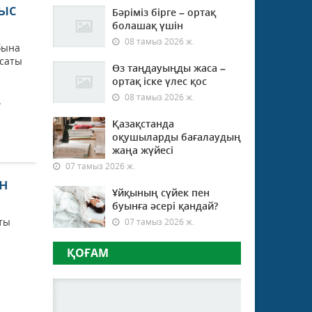
ыс
Бәріміз бірге – ортақ
болашақ үшін
08 тамыз 2026 ж.
бына
қсаты
Өз таңдауыңды жаса –
ортақ іске үлес қос
08 тамыз 2026 ж.
.
Қазақстанда
оқушыларды бағалаудың
жаңа жүйесі
07 тамыз 2026 ж.
н
Ұйқының сүйек пен
буынға әсері қандай?
ты
07 тамыз 2026 ж.
ҚОҒАМ