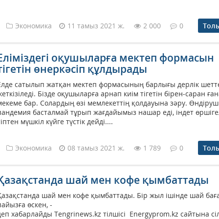
Экономика
11 тамыз 2021 ж.
2 000
0
Тол
Еліміздегі оқушыларға мектеп формасын
тігетін өнеркәсіп құлдырады
Елде сатылып жатқан мектеп формасының барлығы дерлік шетт
жеткізіледі. Бізде оқушыларға арнап киім тігетін бірен-саран ған
мекеме бар. Солардың өзі мемлекеттің қолдауына зәру. Өндіруш
пандемия басталмай тұрып жағдайымыз нашар еді, індет өршіге
тіптен мүшкіл күйге түстік дейді....
Экономика
08 тамыз 2021 ж.
1 789
0
Тол
Қазақстанда шай мен кофе қымбаттады
Қазақстанда шай мен кофе қымбаттады. Бір жыл ішінде шай баға
пайызға өскен, -
деп хабарлайды Tengrinews.kz тілшісі Energyprom.kz сайтына сі