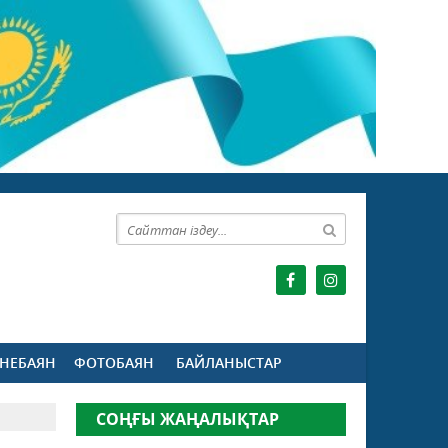
НЕБАЯН
ФОТОБАЯН
БАЙЛАНЫСТАР
СОҢҒЫ ЖАҢАЛЫҚТАР