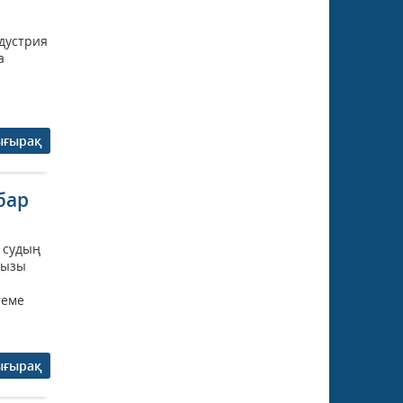
1
ндустрия
а
ығырақ
бар
 судың
ңызы
теме
ығырақ