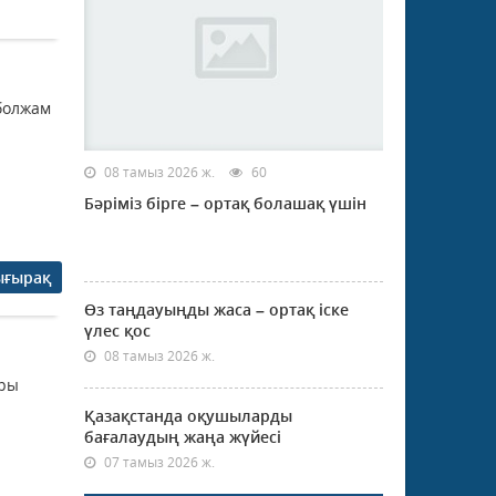
болжам
08 тамыз 2026 ж.
60
Бәріміз бірге – ортақ болашақ үшін
ығырақ
Өз таңдауыңды жаса – ортақ іске
үлес қос
08 тамыз 2026 ж.
ары
Қазақстанда оқушыларды
бағалаудың жаңа жүйесі
07 тамыз 2026 ж.