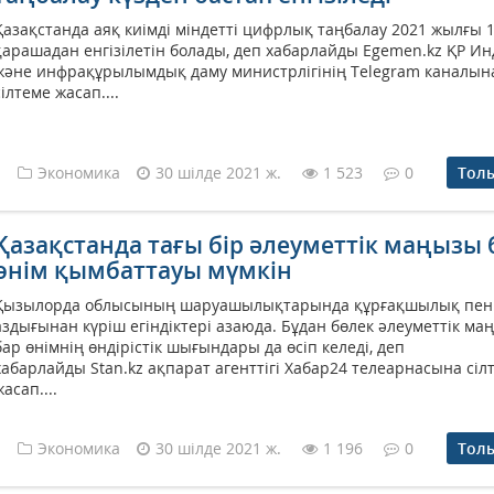
Қазақстанда аяқ киімді міндетті цифрлық таңбалау 2021 жылғы 
қарашадан енгізілетін болады, деп хабарлайды Egemen.kz ҚР И
және инфрақұрылымдық даму министрлігінің Telegram каналын
сілтеме жасап....
Экономика
30 шілде 2021 ж.
1 523
0
Тол
Қазақстанда тағы бір әлеуметтік маңызы 
өнім қымбаттауы мүмкін
Қызылорда облысының шаруашылықтарында құрғақшылық пен
аздығынан күріш егіндіктері азаюда. Бұдан бөлек әлеуметтік ма
бар өнімнің өндірістік шығындары да өсіп келеді, деп
хабарлайды Stan.kz ақпарат агенттігі Хабар24 телеарнасына сіл
жасап....
Экономика
30 шілде 2021 ж.
1 196
0
Тол