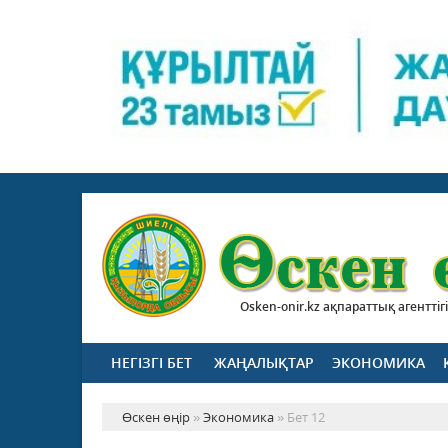
Osken-onir.kz ақпараттық агенттігі
НЕГІЗГІ БЕТ
ЖАҢАЛЫҚТАР
ЭКОНОМИКА
Өскен өңір
»
Экономика
» Бет 12