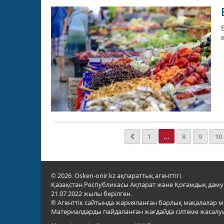
...
1
8
9
10
© 2026. Osken-onir.kz ақпараттық агенттігі.
Қазақстан Республикасы Ақпарат және Қоғамдық даму м
21.07.2022 жылы берілген.
® Агенттік сайтында жарияланған барлық мақалалар 
Материалдарды пайдаланған жағдайда сілтеме жасалуы