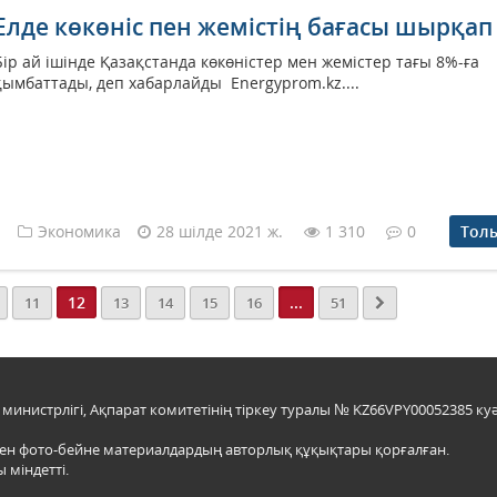
Елде көкөніс пен жемістің бағасы шырқап
Бір ай ішінде Қазақстанда көкөністер мен жемістер тағы 8%-ға
қымбаттады, деп хабарлайды Еnergyprom.kz....
Экономика
28 шілде 2021 ж.
1 310
0
Тол
12
...
11
13
14
15
16
51
инистрлігі, Ақпарат комитетінің тіркеу туралы № KZ66VPY00052385 куә
мен фото-бейне материалдардың авторлық құқықтары қорғалған.
 міндетті.