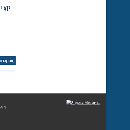
 тұр
ығырақ
лігі