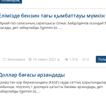
Толығырақ
Елімізде бензин тағы қымбаттауы мүмкін
Мұнай-газ саласының сарапшысы Олжас Байділдинов осындай 
жасады, деп хабарлайды Egemen.kz. ...
Экономика
16 тамыз 2021 ж.
1 914
0
Тол
Доллар бағасы арзандады
Қазақстан қор биржасындағы (KASE) сауда-саттық қорытындыл
бойынша, теңгенің 1 долларға қатысты бағамы арзандады, деп
хабарлайды Egemen.kz....