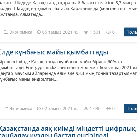
жасап. Шілдеде Қазақстанда қара шай бағасы келісіне 3,7 мың т
болды. Шайдің ең қымбат бағасы Қарағандыда (келсіне төрт мың)
Сұлтанда, Алматыда...
Экономика
06 тамыз 2021 ж.
1 501
0
Тол
Елде күнбағыс майы қымбаттады
Бір жыл ішінде Қазақстанда күнбағыс майы бірден 60%-ға
қымбаттады.Energyprom.kz сайтының мәліметі бойынша, 2021 
қаңтар-маусым айларында елімізде 93,3 мың тонна тазартылма
күнбағыс майы өндірілген....
Экономика
02 тамыз 2021 ж.
1 630
0
Тол
Қазақстанда аяқ киімді міндетті цифрлық
таңбалау күзден бастап енгізіледі