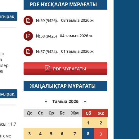
PDF НҰСҚАЛАР МҰРАҒАТЫ
ығырақ
08 тамыз 2026 ж.
№59 (9426).
04 тамыз 2026 ж.
№58 (9425)
01 тамыз 2026 ж.
№57 (9424).
ен
а
ілер
PDF МҰРАҒАТЫ
лі
ЖАҢАЛЫҚТАР МҰРАҒАТЫ
ығырақ
«
Тамыз 2026 »
Дс
Сс
Ср
Бс
Жм
Сб
Жс
1
2
сы 11,7
3
4
5
6
7
8
9
лтеме