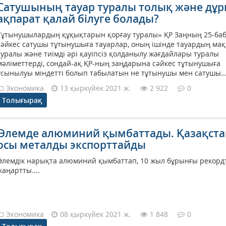
Сатушының тауар туралы толық және дұр
ақпарат қалай білуге болады?
Тұтынушылардың құқықтарын қорғау туралы» ҚР Заңның 25-ба
сәйкес сатушы тұтынушыға тауарлар, оның ішінде тауардың ма
туралы және тиімді әрі қауіпсіз қолданылу жағдайлары туралы
мәліметтерді, сондай-ақ ҚР-ның заңдарына сәйкес тұтынушыға
ұсынылуы міндетті болып табылатын не тұтынушы мен сатушы..
Экономика
13 қыркүйек 2021 ж.
2 922
0
Толығырақ
Әлемде алюминий қымбаттады. Қазақста
осы металды экспорттайды
Әлемдік нарықта алюминий қымбаттап, 10 жыл бұрынғы рекорд
жаңартты....
Экономика
08 қыркүйек 2021 ж.
1 848
0