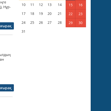
еңге
10
11
12
13
14
15
16
, Нұр-
17
18
19
20
21
22
23
24
25
26
27
28
29
30
ығырақ
31
жылдың
ған
ығырақ