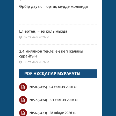
Әрбір дауыс – ортақ мүдде жолында
Ел ертеңі – өз қолымызда
07 тамыз 2026 ж.
2,4 миллион теңге: ең көп жалақы
сұрайтын
06 тамыз 2026 ж.
PDF НҰСҚАЛАР МҰРАҒАТЫ
04 тамыз 2026 ж.
№58 (9425)
01 тамыз 2026 ж.
№57 (9424).
28 шілде 2026 ж.
№56 (9423)