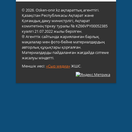
© 2026. Osken-onir.kz ақпараттық агенттігі.
Қазақстан Республикасы Ақпарат және
Қоғамдық даму министрлігі, Ақпарат
комитетінің тіркеу туралы № KZ66VPY00052385
куәлігі 21.07.2022 жылы берілген.
® Агенттік сайтында жарияланған барлық
мақалалар мен фото-бейне материалдардың
авторлық құқықтары қорғалған.
Материалдарды пайдаланған жағдайда сілтеме
жасалуы міндетті.
Меншік иесі:
«Сыр медиа»
ЖШС.