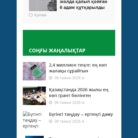
жолда қалып қойған
6 адам құтқарылды
Қоғам
Пікір қалдыру
СОҢҒЫ ЖАҢАЛЫҚТАР
2,4 миллион теңге: ең көп
жалақы сұрайтын
06 тамыз 2026 ж.
Қазақстанда 2026 жылы ең
көп грант бөлінген
06 тамыз 2026 ж.
Бүгінгі таңдау – ертеңгі даму
06 тамыз 2026 ж.