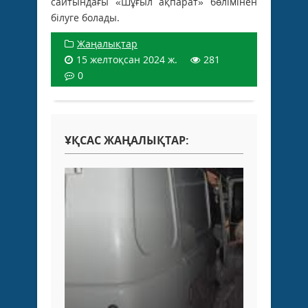
сайтындағы «Шұғыл ақпарат» бөлімінен
білуге болады.
Жаңалықтар
15 желтоқсан 2024 ж.
281
0
ҰҚСАС ЖАҢАЛЫҚТАР: