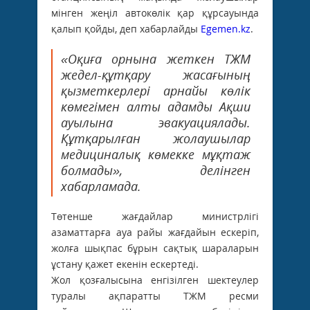
мінген жеңіл автокөлік қар құрсауында
қалып қойды, деп хабарлайды
Egemen.kz
.
«Оқиға орнына жеткен ТЖМ
жедел-құтқару жасағының
қызметкерлері арнайы көлік
көмегімен алты адамды Ақши
ауылына эвакуациялады.
Құтқарылған жолаушылар
медициналық көмекке мұқтаж
болмады», делінген
хабарламада.
Төтенше жағдайлар министрлігі
азаматтарға ауа райы жағдайын ескеріп,
жолға шықпас бұрын сақтық шараларын
ұстану қажет екенін ескертеді.
Жол қозғалысына енгізілген шектеулер
туралы ақпаратты ТЖМ ресми