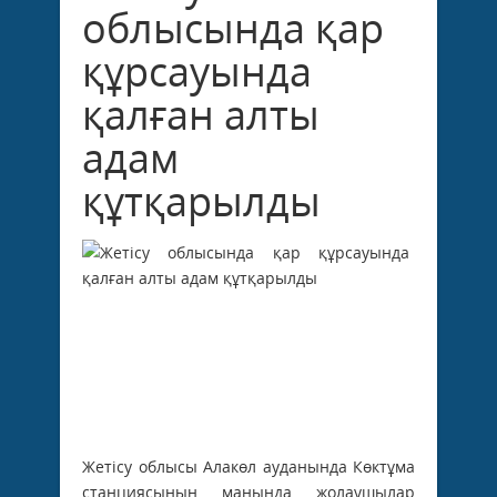
облысында қар
құрсауында
қалған алты
адам
құтқарылды
Жетісу облысы Алакөл ауданында Көктұма
станциясының маңында жолаушылар