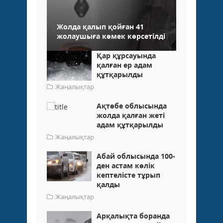
Жолда қалып қойған 41
жолаушыға көмек көрсетілді
Қар құрсауында
қалған ер адам
құтқарылды
Жаңалықтар
Ақтөбе облысында
жолда қалған жеті
адам құтқарылды
Жаңалықтар
Абай облысында 100-
ден астам көлік
кептелісте тұрып
қалды
Жаңалықтар
Арқалықта боранда