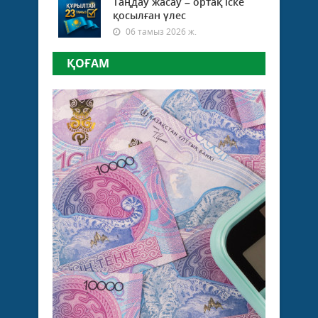
Таңдау жасау – ортақ іске
қосылған үлес
06 тамыз 2026 ж.
ҚОҒАМ