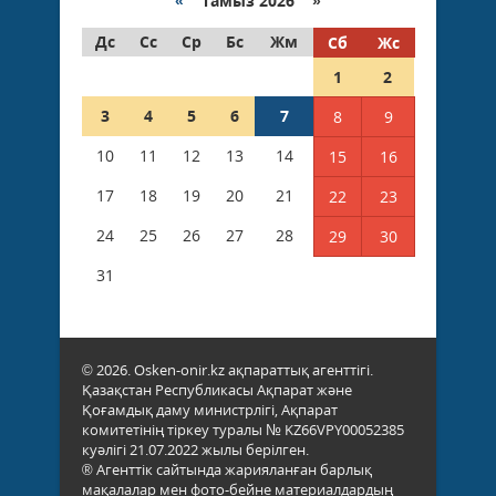
«
Тамыз 2026 »
Дс
Сс
Ср
Бс
Жм
Сб
Жс
1
2
3
4
5
6
7
8
9
10
11
12
13
14
15
16
17
18
19
20
21
22
23
24
25
26
27
28
29
30
31
© 2026. Osken-onir.kz ақпараттық агенттігі.
Қазақстан Республикасы Ақпарат және
Қоғамдық даму министрлігі, Ақпарат
комитетінің тіркеу туралы № KZ66VPY00052385
куәлігі 21.07.2022 жылы берілген.
® Агенттік сайтында жарияланған барлық
мақалалар мен фото-бейне материалдардың