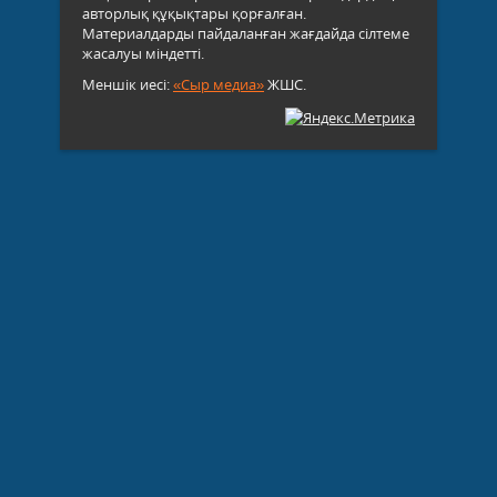
авторлық құқықтары қорғалған.
Материалдарды пайдаланған жағдайда сілтеме
жасалуы міндетті.
Меншік иесі:
«Сыр медиа»
ЖШС.