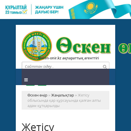
Osken-onir.kz ақпараттық агенттігі
Өскен өңір
»
Жаңалықтар
» Жетісу
облысында қар құрсауында қалған алты
адам құтқарылды
Жетісу