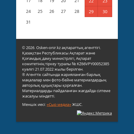
17
18
19
20
21
22
23
24
25
26
27
28
29
30
31
© 2026. Osken-onir.kz ақпараттық агенттігі.
Қазақстан Республикасы Ақпарат және
Қоғамдық даму министрлігі, Ақпарат
комитетінің тіркеу туралы № KZ66VPY00052385
куәлігі 21.07.2022 жылы берілген.
® Агенттік сайтында жарияланған барлық
мақалалар мен фото-бейне материалдардың
авторлық құқықтары қорғалған.
Материалдарды пайдаланған жағдайда сілтеме
жасалуы міндетті.
Меншік иесі:
«Сыр медиа»
ЖШС.