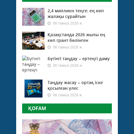
2,4 миллион теңге: ең көп
жалақы сұрайтын
06 тамыз 2026 ж.
Қазақстанда 2026 жылы ең
көп грант бөлінген
06 тамыз 2026 ж.
Бүгінгі таңдау – ертеңгі даму
06 тамыз 2026 ж.
Таңдау жасау – ортақ іске
қосылған үлес
06 тамыз 2026 ж.
ҚОҒАМ