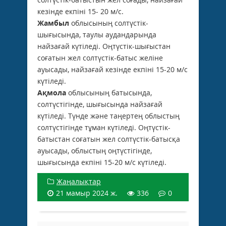
кезінде екпіні 15- 20 м/с.
Жамбыл
облысының солтүстік-
шығысында, таулы аудандарында
найзағай күтіледі. Оңтүстік-шығыстан
соғатын жел солтүстік-батыс желіне
ауысады, найзағай кезінде екпіні 15-20 м/с
күтіледі.
Ақмола
облысының батысында,
солтүстігінде, шығысында найзағай
күтіледі. Түнде және таңертең облыстың
солтүстігінде тұман күтіледі. Оңтүстік-
батыстан соғатын жел солтүстік-батысқа
ауысады, облыстың оңтүстігінде,
шығысында екпіні 15-20 м/с күтіледі.
Жаңалықтар
21 мамыр 2024 ж.
336
0