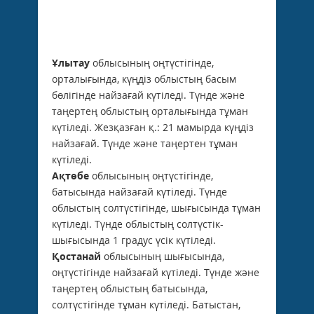
Ұлытау
облысының оңтүстігінде,
орталығында, күңдіз облыстың басым
бөлігінде найзағай күтіледі. Түнде және
таңертең облыстың орталығында тұман
күтіледі. Жезқазған қ.: 21 мамырда күңдіз
найзағай. Түнде және таңертен тұман
күтіледі.
Ақтөбе
облысының оңтүстігінде,
батысында найзағай күтіледі. Түнде
облыстың солтүстігінде, шығысында тұман
күтіледі. Түнде облыстың солтүстік-
шығысында 1 градус үсік күтіледі.
Қостанай
облысының шығысында,
оңтүстігінде найзағай күтіледі. Түнде және
таңертең облыстың батысында,
солтүстігінде тұман күтіледі. Батыстан,