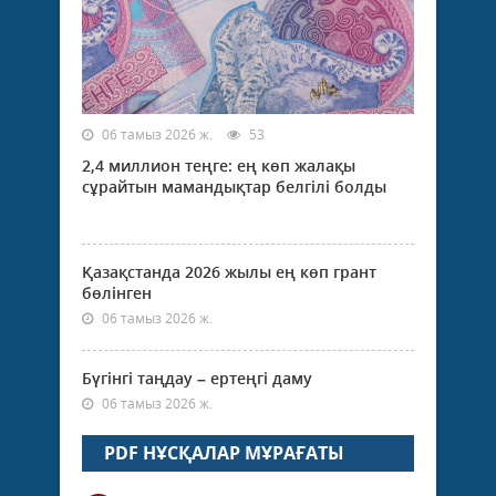
06 тамыз 2026 ж.
53
2,4 миллион теңге: ең көп жалақы
сұрайтын мамандықтар белгілі болды
Қазақстанда 2026 жылы ең көп грант
бөлінген
06 тамыз 2026 ж.
Бүгінгі таңдау – ертеңгі даму
06 тамыз 2026 ж.
PDF НҰСҚАЛАР МҰРАҒАТЫ