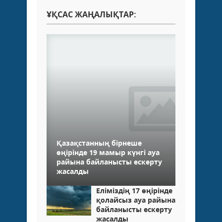
ҰҚСАС ЖАҢАЛЫҚТАР:
Қазақстанның бірнеше
өңірінде 19 мамыр күнгі ауа
райына байланысты ескерту
жасалды
Еліміздің 17 өңірінде
қолайсыз ауа райына
байланысты ескерту
жасалды