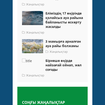
Жаңалықтар
Еліміздің 17 өңірінде
қолайсыз ауа райына
байланысты ескерту
жасалды
Жаңалықтар
3 мамырға арналған
ауа райы болжамы
Жаңалықтар
Бірнеше өңірде
найзағай ойнап, жел
соғады
Жаңалықтар
Пікір қалдыру
СОҢҒЫ ЖАҢАЛЫҚТАР