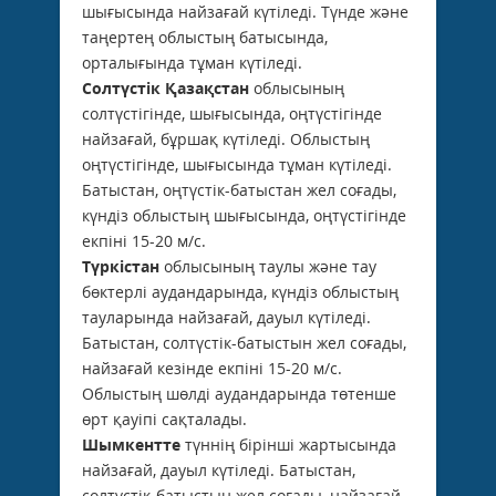
шығысында найзағай күтіледі. Түнде және
таңертең облыстың батысында,
орталығында тұман күтіледі.
Солтүстік Қазақстан
облысының
солтүстігінде, шығысында, оңтүстігінде
найзағай, бұршақ күтіледі. Облыстың
оңтүстігінде, шығысында тұман күтіледі.
Батыстан, оңтүстік-батыстан жел соғады,
күндіз облыстың шығысында, оңтүстігінде
екпіні 15-20 м/с.
Түркістан
облысының таулы және тау
бөктерлі аудандарында, күндіз облыстың
тауларында найзағай, дауыл күтіледі.
Батыстан, солтүстік-батыстын жел соғады,
найзағай кезінде екпіні 15-20 м/с.
Облыстың шөлді аудандарында төтенше
өрт қауіпі сақталады.
Шымкентте
түннің бірінші жартысында
найзағай, дауыл күтіледі. Батыстан,
солтүстік-батыстын жел соғады, найзағай