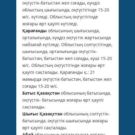
оңтүстік-батыстан жел соғады, күндіз
облыстың шығысында, оңтүстігінде 15-20
м/с. күтіледі. Облыстың оңтүстігінде
жоғары өрт қауіпі күтіледі.
Қарағанды
облысының шығысында,
орталығында, күңдіз оңтүстік жартысында
найзағай күтіледі. Облыстың солтүстігінде,
шығысында, орталығында оңтүстік-
батыстан, батыстан жел соғады, күші 15-20
м/с. Облыстың оңтүстігінде жоғары өрт
қауіпі сақталады. Қарағанды қ.: 21
мамырда оңтүстік-батыстан, батыстан жел
соғады 15-20 м/с.
Батыс Қазақстан
облысының батысында,
оңтүстік- батысында жоғары өрт қауіпі
сақталады.
Шығыс Қазақстан
облысының солтүстік-
батысында, оңтүстік-шығысында жоғары
өрт қауіпі сақталады.
Абай
облысының орталығында жоғары