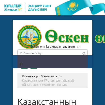
Osken-onir.kz ақпараттық агенттігі
Өскен өңір
»
Жаңалықтар
»
Қазақстанның 17 өңірінде найзағай
ойнап, екпіні күшті жел соғады
Қазақстанның