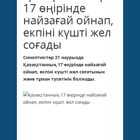
17 өңірінде
найзағай ойнап,
екпіні күшті жел
соғады
Cиноптиктер 21 наурызда
Қазақстанның 17 өңірінде найзағай
ойнап, екпіні күшті жел соғатынын
және тұман түсетінін болжады.