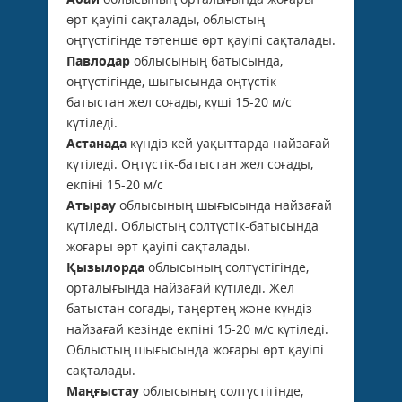
өрт қауіпі сақталады, облыстың
оңтүстігінде төтенше өрт қауіпі сақталады.
Павлодар
облысының батысында,
оңтүстігінде, шығысында оңтүстік-
батыстан жел соғады, күші 15-20 м/с
күтіледі.
Астанада
күндіз кей уақыттарда найзағай
күтіледі. Оңтүстік-батыстан жел соғады,
екпіні 15-20 м/с
Атырау
облысының шығысында найзағай
күтіледі. Облыстың солтүстік-батысында
жоғары өрт қауіпі сақталады.
Қызылорда
облысының солтүстігінде,
орталығында найзағай күтіледі. Жел
батыстан соғады, таңертең және күндіз
найзағай кезінде екпіні 15-20 м/с күтіледі.
Облыстың шығысында жоғары өрт қауіпі
сақталады.
Маңғыстау
облысының солтүстігінде,