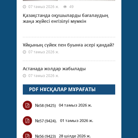
07 тамыз 2026 ж.
49
Қазақстанда оқушыларды бағалаудың
жаңа жүйесі енгізілуі мүмкін
Ұйқының сүйек пен буынға әсері қандай?
07 тамыз 2026 ж.
Астанада жолдар жабылады
07 тамыз 2026 ж.
PDF НҰСҚАЛАР МҰРАҒАТЫ
04 тамыз 2026 ж.
№58 (9425)
01 тамыз 2026 ж.
№57 (9424).
28 шілде 2026 ж.
№56 (9423)