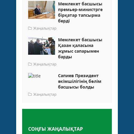
Мемлекет басшысы
премьер-министрге
бірқатар тапсырма
берді
Жаңалықтар
Мемлекет басшысы
Қазан қаласына
жұмыс сапарымен
барды
Жаңалықтар
Сапиев Президент
әкімшілігінің бөлім
басшысы болды
Жаңалықтар
Пікір қалдыру
СОҢҒЫ ЖАҢАЛЫҚТАР