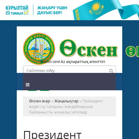
Osken-onir.kz ақпараттық агенттігі
Өскен өңір
»
Жаңалықтар
» Президент
елдегі су тасқыны жағдайларына
байланысты жиналыс өткізеді
Президент