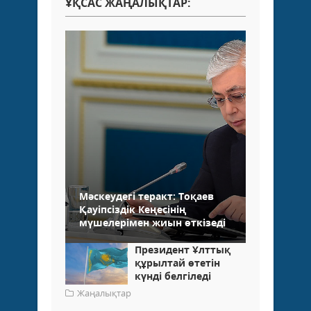
ҰҚСАС ЖАҢАЛЫҚТАР:
Мәскеудегі теракт: Тоқаев
Қауіпсіздік Кеңесінің
мүшелерімен жиын өткізеді
Президент Ұлттық
құрылтай өтетін
күнді белгіледі
Жаңалықтар