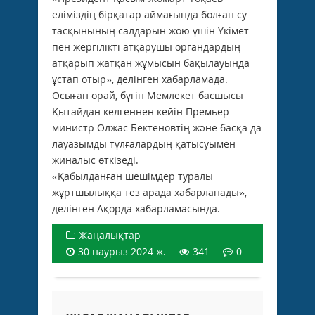
еліміздің бірқатар аймағында болған су
тасқынының салдарын жою үшін Үкімет
пен жергілікті атқарушы органдардың
атқарып жатқан жұмысын бақылауында
ұстап отыр», делінген хабарламада.
Осыған орай, бүгін Мемлекет басшысы
Қытайдан келгеннен кейін Премьер-
министр Олжас Бектеновтің және басқа да
лауазымды тұлғалардың қатысуымен
жиналыс өткізеді.
«Қабылданған шешімдер туралы
жұртшылыққа тез арада хабарланады»,
делінген Ақорда хабарламасында.
Жаңалықтар
30 наурыз 2024 ж.
341
0