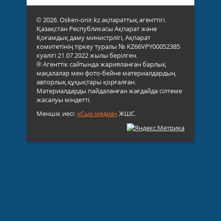
© 2026. Osken-onir.kz ақпараттық агенттігі.
Қазақстан Республикасы Ақпарат және
Қоғамдық даму министрлігі, Ақпарат
комитетінің тіркеу туралы № KZ66VPY00052385
куәлігі 21.07.2022 жылы берілген.
® Агенттік сайтында жарияланған барлық
мақалалар мен фото-бейне материалдардың
авторлық құқықтары қорғалған.
Материалдарды пайдаланған жағдайда сілтеме
жасалуы міндетті.
Меншік иесі:
«Сыр медиа»
ЖШС.