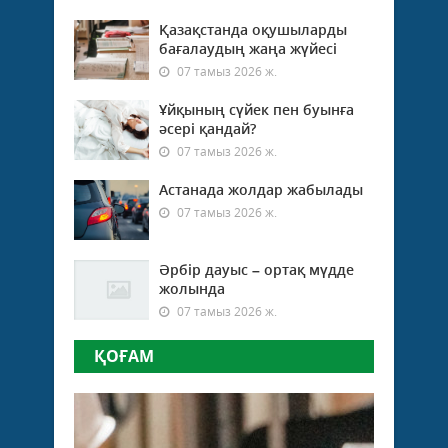
Қазақстанда оқушыларды
бағалаудың жаңа жүйесі
07 тамыз 2026 ж.
Ұйқының сүйек пен буынға
әсері қандай?
07 тамыз 2026 ж.
Астанада жолдар жабылады
07 тамыз 2026 ж.
Әрбір дауыс – ортақ мүдде
жолында
07 тамыз 2026 ж.
ҚОҒАМ