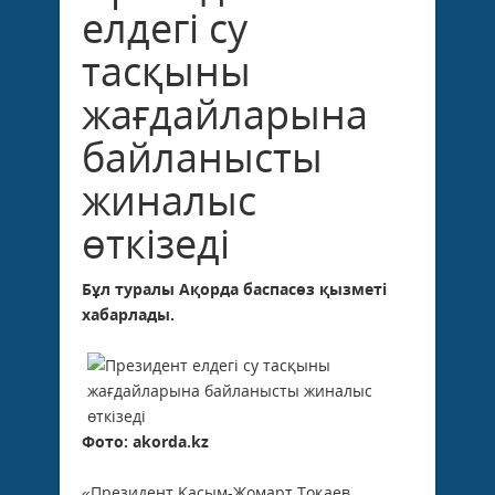
елдегі су
тасқыны
жағдайларына
байланысты
жиналыс
өткізеді
Бұл туралы Ақорда баспасөз қызметі
хабарлады.
Фото: akorda.kz
«Президент Қасым-Жомарт Тоқаев