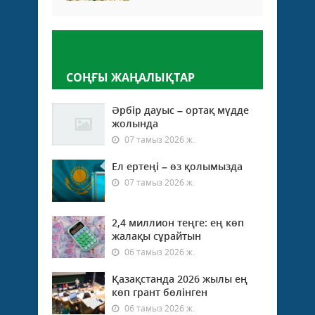
Пікір қалдыру
СОҢҒЫ ЖАҢАЛЫҚТАР
Әрбір дауыс – ортақ мүдде
жолында
07 тамыз 2026 ж.
Ел ертеңі – өз қолымызда
07 тамыз 2026 ж.
2,4 миллион теңге: ең көп
жалақы сұрайтын
06 тамыз 2026 ж.
Қазақстанда 2026 жылы ең
көп грант бөлінген
06 тамыз 2026 ж.