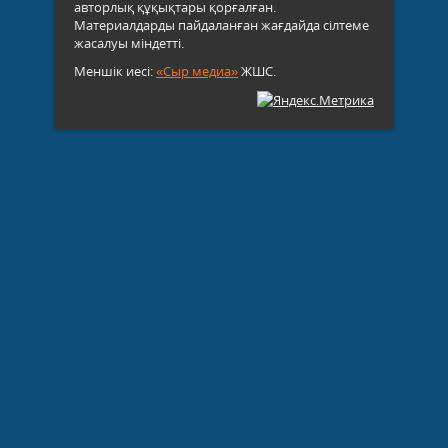
авторлық құқықтары қорғалған.
Материалдарды пайдаланған жағдайда сілтеме
жасалуы міндетті.
Меншік иесі:
«Сыр медиа»
ЖШС.