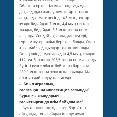
Облыста ерте егілген астық тұқымдас
дақылдарды жинау жұмыстары толық
аяқталды. Нәтижесінде 4,3 мың гектар
күздік бидайдан 7 мың, 4,4 мың гектар
жаздық бидайдан 3,5 мың тонна өнім
алынды. Сондай-ақ, арпа, дән жүгері,
сүрлем жүгері өнімі берекелі болды. Оған
қоса майлы дақылдар толық жиналды.
Оның ішінде мақсарыдан 4,5 мың, соядан
112, күнбағыстан 205,5 тонна өнім алынды.
Бүгінгі күнге облыс бойынша барлығы
289,9 мың тонна жоңышқа орылды. Мал
азығын дайындау жалғасуда.
– Биыл аграрлық
салаға
қанша
инвестиция салынды?
Бұрынғы жылдармен
салыстырғанда
өсім
бай
қала
ма?
– Бұл жөнінен ілкімді істер бар. Атап
айтқанда, тоғыз айдың ішінде ауыл