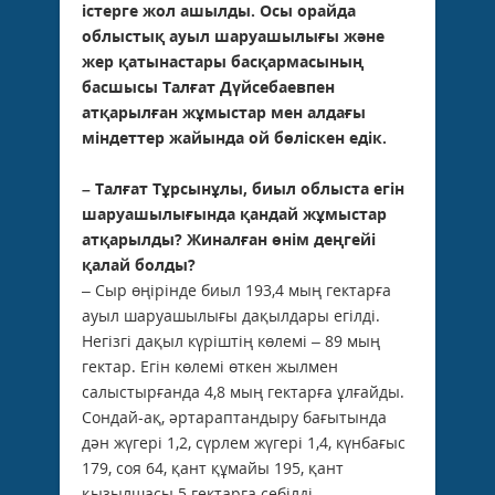
істерге жол ашылды. Осы орайда
облыстық ауыл шаруашылығы және
жер қатынастары басқармасының
басшысы Талғат Дүйсебаевпен
атқарылған жұмыстар мен алдағы
міндеттер жайында ой бөліскен едік.
– Талғат Тұрсынұлы, биыл облыста егін
шаруашылығында қандай жұмыстар
атқарылды? Жиналған өнім деңгейі
қалай болды?
– Сыр өңірінде биыл 193,4 мың гектарға
ауыл шаруашылығы дақылдары егілді.
Негізгі дақыл күрiштің көлемі – 89 мың
гектар. Егін көлемі өткен жылмен
салыстырғанда 4,8 мың гектарға ұлғайды.
Сондай-ақ, әртараптандыру бағытында
дән жүгері 1,2, сүрлем жүгері 1,4, күнбағыс
179, соя 64, қант құмайы 195, қант
қызылшасы 5 гектарға себілді.