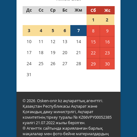
Дс
Сс
Ср
Бс
Жм
Сб
Жс
1
2
3
4
5
6
7
8
9
10
11
12
13
14
15
16
17
18
19
20
21
22
23
24
25
26
27
28
29
30
31
© 2026. Osken-onir.kz ақпараттық агенттігі.
Қазақстан Республикасы Ақпарат және
Қоғамдық даму министрлігі, Ақпарат
комитетінің тіркеу туралы № KZ66VPY00052385
куәлігі 21.07.2022 жылы берілген.
® Агенттік сайтында жарияланған барлық
мақалалар мен фото-бейне материалдардың