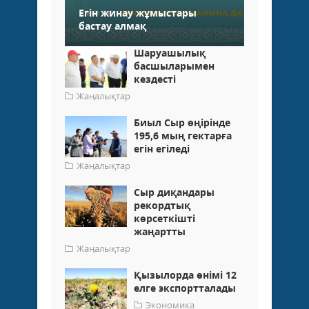
Егін жинау жұмыстары
бастау алмақ
Шаруашылық
басшыларымен
кездесті
Жаңалықтар
Биыл Сыр өңірінде
195,6 мың гектарға
егін егіледі
Жаңалықтар
Сыр диқандары
рекордтық
көрсеткішті
жаңартты
Жаңалықтар
Қызылорда өнімі 12
елге экспортталады
Экономика