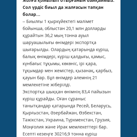
жолға
қойылып
отыр
ғанын
байқаймыз.
Сол
үрдіс
биыл да жалғасын тапқан
болар…
– Биылғы 1 қыркүйектегі мәлімет
бойынша, облыстан 20,1 млн долларды
құрайтын 36,2 мың тонна ауыл
шаруашылығы өнімдері экспортқа
шығарылды. Олардың қатарында күріш,
балық өнімдері, күріш қалдығы, қамыс,
күнбағыс тұқымы, көкөніс, ірі қара,
тұқымдар мен жемістер, қызанақ, қарбыз,
қауын бар. Бұл өнімдер әлемнің 21
мемлекетіне жіберілді.
Экспортқа шыққан өнімнің 83,4 пайызын
күріш құрайды. Оған сұраныс
танытқандар қатарында Ресей, Беларусь,
Қырғызстан, Әзербайжан, Өзбекстан,
Тәжікстан, Украина, Түркменстан, Грузия,
Моңғолия және Ирак мемлекеттері бар.
Есепті кезеңге 30216,9 тонна күріш