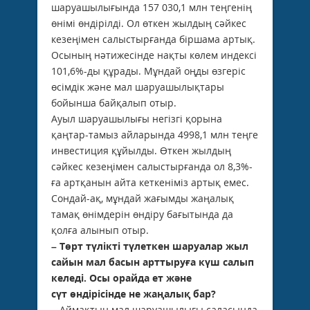
шаруашылығында 157 030,1 млн теңгенің
өнімі өндірілді. Ол өткен жылдың сәйкес
кезеңімен салыстырғанда біршама артық.
Осының нәтижесінде нақты көлем индексі
101,6%-ды құрады. Мұндай оңды өзгеріс
өсімдік және мал шаруашылықтары
бойынша байқалып отыр.
Ауыл шаруашылығы негізгі қорына
қаңтар-тамыз айларында 4998,1 млн теңге
инвестиция құйылды. Өткен жылдың
сәйкес кезеңімен салыстырғанда ол 8,3%-
ға артқанын айта кеткеніміз артық емес.
Сондай-ақ, мұндай жағымды жаңалық
тамақ өнімдерін өндіру бағытында да
қолға алынып отыр.
– Төрт түлікті түлеткен шаруалар жыл
сайын мал басын арттыруға күш салып
келеді. Осы орайда ет және
сүт
өндірісінде
не жаңалық бар?
– Аймақтың мал шаруашылығы саласында