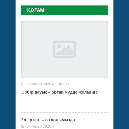
ҚОҒАМ
07 тамыз 2026 ж.
59
Әрбір дауыс – ортақ мүдде жолында
Ел ертеңі – өз қолымызда
07 тамыз 2026 ж.