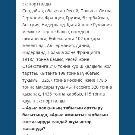
экспортталды.
Сондай-ақ облыстан Ресей, Польша, Литва,
Германия, Франция, Грузия, Әзербайжан,
Австрия, Нидерланд, Қытай және Румыния
мемлекеттеріне балық өнімдері
шығарылса, Өзбекстанға 102 ірі қара
жөнелтілді. Ал Германия, Дания,
Нидерланд, Польша және Францияға
1918,1 тонна қамыс, Ресей және
Өзбекстанға 210 тонна күріш қалдығы жол
тартты. Қытайға 198 тонна күнбағыс
тұқымы, 325,7 тонна көкөніс және 178,5
тонна мақсары тұқымы, Ресейге 320 тонна
қызанақ, 1436 тонна қарбыз, 115 тонна
қауын экспортталды.
– Ауыл халқының табысын арттыру
бағытында, «Ауыл аманаты» жобасын
іске асыруда
қандай
жұмыстар
жасалуда?