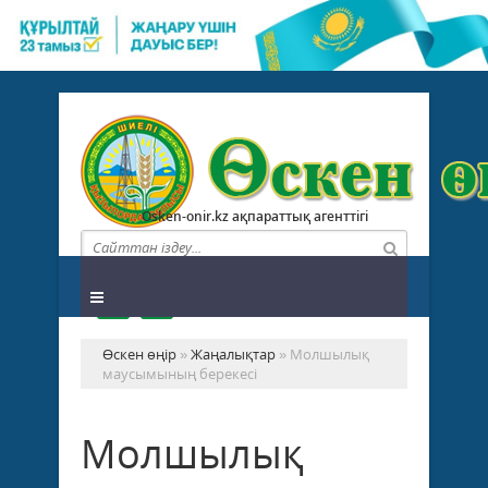
Osken-onir.kz ақпараттық агенттігі
Өскен өңір
»
Жаңалықтар
» Молшылық
маусымының берекесі
Молшылық