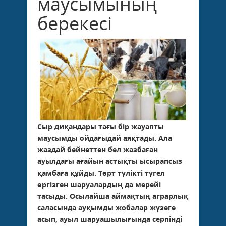
маусымының
берекесі
Сыр диқандары тағы бір жауапты
маусымды ойдағыдай аяқтады. Ала
жаздай бейнеттен бел жазбаған
ауылдағы ағайын астықты ысырапсыз
қамбаға құйды. Төрт түлікті түгел
өргізген шаруалардың да мерейі
тасыды. Осылайша аймақтың аграрлық
саласында ауқымды жобалар жүзеге
асып, ауыл шаруашылығында серпінді