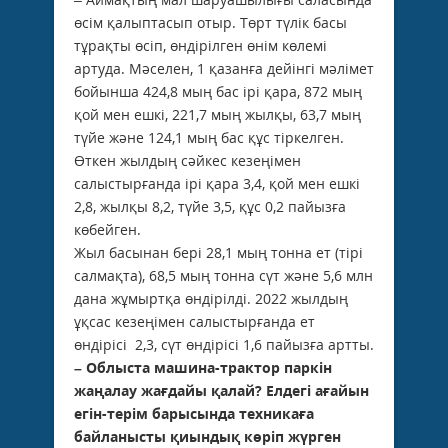
өсім қалыптасып отыр. Төрт түлік басы
тұрақты өсіп, өндірілген өнім көлемі
артуда. Мәселен, 1 қазанға дейінгі мәлімет
бойынша 424,8 мың бас ірі қара, 872 мың
қой мен ешкі, 221,7 мың жылқы, 63,7 мың
түйе және 124,1 мың бас құс тіркелген.
Өткен жылдың сәйкес кезеңімен
салыстырғанда ірі қара 3,4, қой мен ешкі
2,8, жылқы 8,2, түйе 3,5, құс 0,2 пайызға
көбейген.
Жыл басынан бері 28,1 мың тонна ет (тірі
салмақта), 68,5 мың тонна сүт және 5,6 млн
дана жұмыртқа өндірілді. 2022 жылдың
ұқсас кезеңімен салыстырғанда ет
өндірісі 2,3, сүт өндірісі 1,6 пайызға артты.
– Облыста машина-трактор паркін
жаңалау жағдайы
қалай
? Елдегі ағайын
егін-терім барысында техникаға
байланысты
қиындық
көріп жүрген