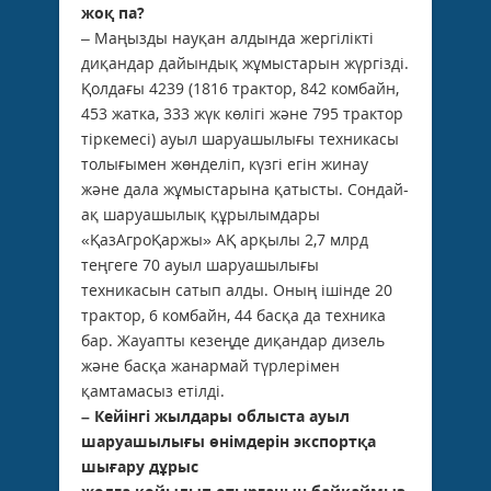
жоқ па?
– Маңызды науқан алдында жергілікті
диқандар дайындық жұмыстарын жүргізді.
Қолдағы 4239 (1816 трактор, 842 комбайн,
453 жатка, 333 жүк көлігі және 795 трактор
тіркемесі) ауыл шаруашылығы техникасы
толығымен жөнделіп, күзгі егін жинау
және дала жұмыстарына қатысты. Сондай-
ақ шаруашылық құрылымдары
«ҚазАгроҚаржы» АҚ арқылы 2,7 млрд
теңгеге 70 ауыл шаруашылығы
техникасын сатып алды. Оның ішінде 20
трактор, 6 комбайн, 44 басқа да техника
бар. Жауапты кезеңде диқандар дизель
және басқа жанармай түрлерімен
қамтамасыз етілді.
– Кейінгі жылдары облыста ауыл
шаруашылығы
өнімдерін
экспортқа
шығару дұрыс