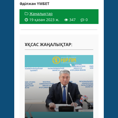
Әділжан ҮМБЕТ
Жаңалықтар
19 қазан 2023 ж.
347
0
ҰҚСАС ЖАҢАЛЫҚТАР: