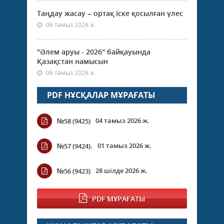
Таңдау жасау – ортақ іске қосылған үлес
06 тамыз 2026 ж.
"Әлем аруы - 2026" байқауында
Қазақстан намысын
06 тамыз 2026 ж.
PDF НҰСҚАЛАР МҰРАҒАТЫ
04 тамыз 2026 ж.
№58 (9425)
01 тамыз 2026 ж.
№57 (9424).
28 шілде 2026 ж.
№56 (9423)
PDF МҰРАҒАТЫ