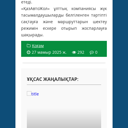
етеді.
«ҚазАвтоЖол» ұлттық компаниясы жүк
тасымалдаушыларды белгіленген тәртіпті
сақтауға және маршруттарын шектеу
режимін ескере отырып жоспарлауға
шақырады.
Қоғам
27 мамыр 2025 ж.
292
0
ҰҚСАС ЖАҢАЛЫҚТАР: