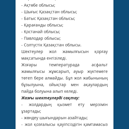
- Ақтөбе облысы;
- Шығыс Қазақстан облысы;
- Батыс Қазақстан облысы;
- Қарағанды облысы;
- Қостанай облысы;
- Павлодар облысы;
- Солтүстік Қазақстан облысы.
Шектеулер жол жамылғысын қорғау
мақсатында енгізіледі.
Жоғары температурада асфальт
жамылғысы жұмсарып, ауыр жүктемеге
төтеп бере алмайды. Бұл жол жабынының
бұзылуына, ойықтар мен ақаулардың
пайда болуына алып келеді.
Жазғы шектеулерді сақтау:
- жолдардың қызмет ету мерзімін
ұзартады;
- жөндеу шығындарын азайтады;
- жол қозғалысы қауіпсіздігін қамтамасыз