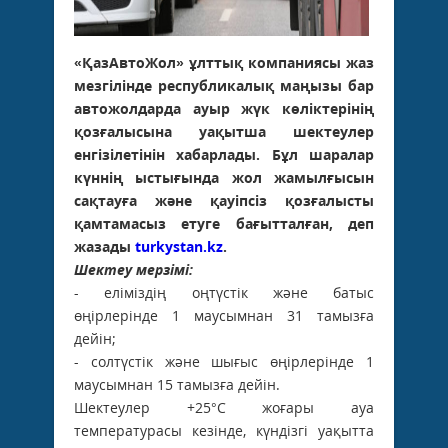
«ҚазАвтоЖол» ұлттық компаниясы жаз
мезгілінде республикалық маңызы бар
автожолдарда ауыр жүк көліктерінің
қозғалысына уақытша шектеулер
енгізілетінін хабарлады. Бұл шаралар
күннің ыстығында жол жамылғысын
сақтауға және қауіпсіз қозғалысты
қамтамасыз етуге бағытталған, деп
жазады
turkystan.kz
.
Шектеу мерзімі:
- еліміздің оңтүстік және батыс
өңірлерінде 1 маусымнан 31 тамызға
дейін;
- солтүстік және шығыс өңірлерінде 1
маусымнан 15 тамызға дейін.
Шектеулер +25°C жоғары ауа
температурасы кезінде, күндізгі уақытта