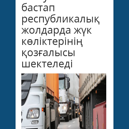
бастап
республикалық
жолдарда жүк
көліктерінің
қозғалысы
шектеледі