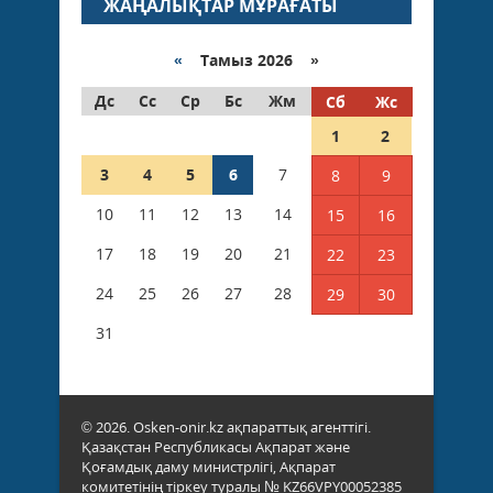
ЖАҢАЛЫҚТАР МҰРАҒАТЫ
«
Тамыз 2026 »
Дс
Сс
Ср
Бс
Жм
Сб
Жс
1
2
3
4
5
6
7
8
9
10
11
12
13
14
15
16
17
18
19
20
21
22
23
24
25
26
27
28
29
30
31
© 2026. Osken-onir.kz ақпараттық агенттігі.
Қазақстан Республикасы Ақпарат және
Қоғамдық даму министрлігі, Ақпарат
комитетінің тіркеу туралы № KZ66VPY00052385