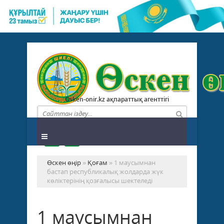
Osken-onir.kz ақпараттық агенттігі
Өскен өңір
»
Қоғам
» 1 маусымнан
бастап республикалық жолдарда жүк
көліктерінің қозғалысы шектеледі
1 маусымнан