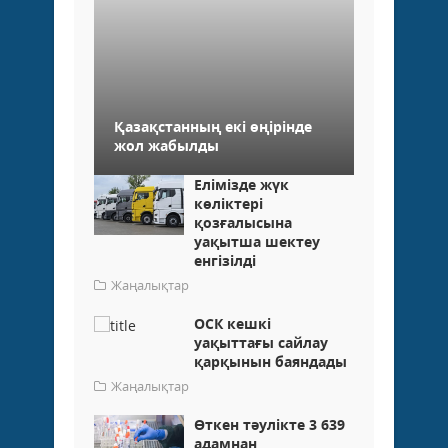
Қазақстанның екі өңірінде
жол жабылды
Елімізде жүк
көліктері
қозғалысына
уақытша шектеу
енгізілді
Жаңалықтар
ОСК кешкі
уақыттағы сайлау
қарқынын баяндады
Жаңалықтар
Өткен тәулікте 3 639
адамнан