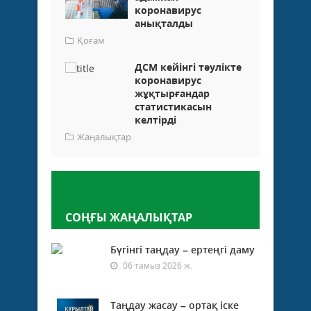
коронавирус
анықталды
Қоғам
ДСМ кейінгі тәулікте
коронавирус
жұқтырғандар
статистикасын
келтірді
Жаңалықтар
Пікір қалдыру
СОҢҒЫ ЖАҢАЛЫҚТАР
Бүгінгі таңдау – ертеңгі даму
06 тамыз 2026 ж.
Таңдау жасау – ортақ іске