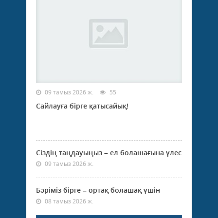
09 тамыз 2026 ж.
55
Сайлауға бірге қатысайық!
Сіздің таңдауыңыз – ел болашағына үлес
09 тамыз 2026 ж.
Бәріміз бірге – ортақ болашақ үшін
08 тамыз 2026 ж.