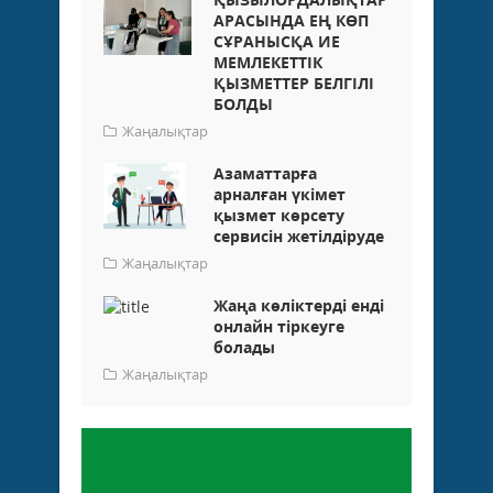
АРАСЫНДА ЕҢ КӨП
СҰРАНЫСҚА ИЕ
МЕМЛЕКЕТТІК
ҚЫЗМЕТТЕР БЕЛГІЛІ
БОЛДЫ
Жаңалықтар
Азаматтарға
арналған үкімет
қызмет көрсету
сервисін жетілдіруде
Жаңалықтар
Жаңа көліктерді енді
онлайн тіркеуге
болады
Жаңалықтар
Пікір қалдыру