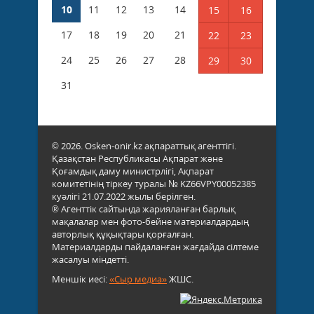
10
11
12
13
14
15
16
17
18
19
20
21
22
23
24
25
26
27
28
29
30
31
© 2026. Osken-onir.kz ақпараттық агенттігі.
Қазақстан Республикасы Ақпарат және
Қоғамдық даму министрлігі, Ақпарат
комитетінің тіркеу туралы № KZ66VPY00052385
куәлігі 21.07.2022 жылы берілген.
® Агенттік сайтында жарияланған барлық
мақалалар мен фото-бейне материалдардың
авторлық құқықтары қорғалған.
Материалдарды пайдаланған жағдайда сілтеме
жасалуы міндетті.
Меншік иесі:
«Сыр медиа»
ЖШС.