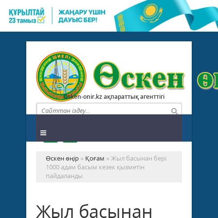
Osken-onir.kz ақпараттық агенттігі
Өскен өңір
»
Қоғам
» Жыл басынан бері
1000 адам басым кезек қызметін
пайдаланды
Жыл басынан