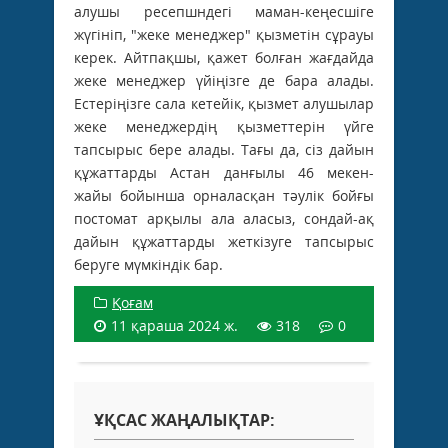
алушы ресепшндегі маман-кеңесшіге
жүгініп, "жеке менеджер" қызметін сұрауы
керек. Айтпақшы, қажет болған жағдайда
жеке менеджер үйіңізге де бара алады.
Естеріңізге сала кетейік, қызмет алушылар
жеке менеджердің қызметтерін үйге
тапсырыс бере алады. Тағы да, сіз дайын
құжаттарды Астан данғылы 46 мекен-
жайы бойынша орналасқан тәулік бойғы
постомат арқылы ала аласыз, сондай-ақ
дайын құжаттарды жеткізуге тапсырыс
беруге мүмкіндік бар.
Қоғам
11 қараша 2024 ж.
318
0
ҰҚСАС ЖАҢАЛЫҚТАР: