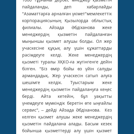
пайдаланды, деп хабарлайды
"Азаматтарға арналған үкімет"мемлекеттік
корпорациясының Қызылорда облыстық
филиалы. Айзада Әбдіханова жеке
менеджердің қызметін пайдаланған
мыңыншы қызмет алушы болды. Ол жер
учаскесіне құқық алу үшін құжаттарды
рәсімдеуге келді. Жеке менеджердің
қызметі туралы ХҚКО-ға жүгінгенге дейін
білген. "Біз өмір бойы өз үйін салуды
армандадық. Жер учаскесін сатып алуға
шешімге келдік. Туыстарым жеке
менеджердің қызметін пайдалануға кеңес
берді. Айта кетейін, бұл уақытты
үнемдеуге мүмкіндік беретін өте ыңғайлы
сервис", – дейді Айзада Әбдіханова. Кез
келген қызмет алушы жеке менеджердің
қызметін пайдалана алады. Басым кезек
бойынша қызметтерді алу үшін қызмет