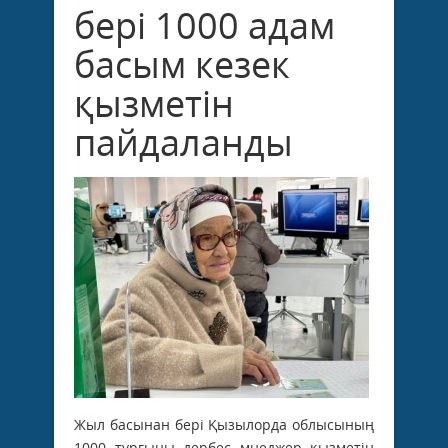
бері 1000 адам
басым кезек
қызметін
пайдаланды
Жыл басынан бері Қызылорда облысының
1000 тұрғыны дербес мнеджер қызметін