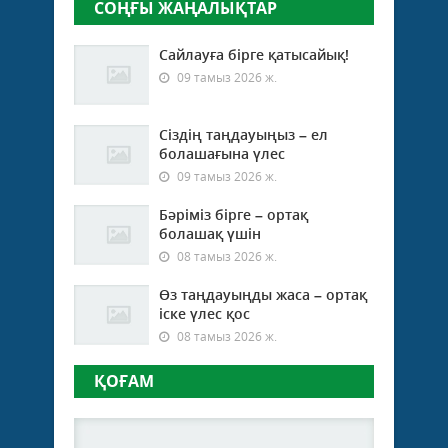
СОҢҒЫ ЖАҢАЛЫҚТАР
Сайлауға бірге қатысайық!
09 тамыз 2026 ж.
Сіздің таңдауыңыз – ел
болашағына үлес
09 тамыз 2026 ж.
Бәріміз бірге – ортақ
болашақ үшін
08 тамыз 2026 ж.
Өз таңдауыңды жаса – ортақ
іске үлес қос
08 тамыз 2026 ж.
ҚОҒАМ