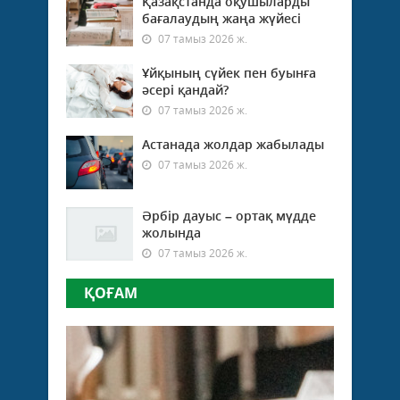
Қазақстанда оқушыларды
бағалаудың жаңа жүйесі
07 тамыз 2026 ж.
Ұйқының сүйек пен буынға
әсері қандай?
07 тамыз 2026 ж.
Астанада жолдар жабылады
07 тамыз 2026 ж.
Әрбір дауыс – ортақ мүдде
жолында
07 тамыз 2026 ж.
ҚОҒАМ