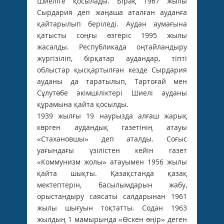
Шиеліге қосылады. Бірақ 1967 жылы
Сырдария деп жаңаша аталған ауданға
қайтарылып беріледі. Аудан аумағына
қатысты соңғы өзгеріс 1995 жылы
жасалды. Республикада оңтайландыру
жүргізіліп, бірқатар аудандар, тіпті
облыстар қысқартылған кезде Сырдария
ауданы да таратылып, Тартоғай мен
Сұлутөбе әкімшіліктері Шиелі ауданы
құрамына қайта қосылды.
1939 жылғы 19 наурызда алғаш жарық
көрген аудандық газетінің атауы
«Стахановшы» деп аталды. Соғыс
уағындағы үзілістен кейін газет
«Коммунизм жолы» атауымен 1956 жылы
қайта шықты. Қазақстанда қазақ
мектептерін, басылымдарын жабу,
орыстандыру саясаты салдарынан 1961
жылы шығуын тоқтатты. Содан 1963
жылдың 1 мамырында «Өскен өңір» деген