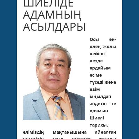
ШИЕЛІДЕ
АДАМНЫҢ
АСЫЛДАРЫ
Осы ән-
өлең жолы
кейінгі
кезде
әрдайым
есіме
түседі және
өзім
ыңылдап
әндетіп те
қоямын.
Шиелі
тарихы,
еліміздің мақтанышына айналған