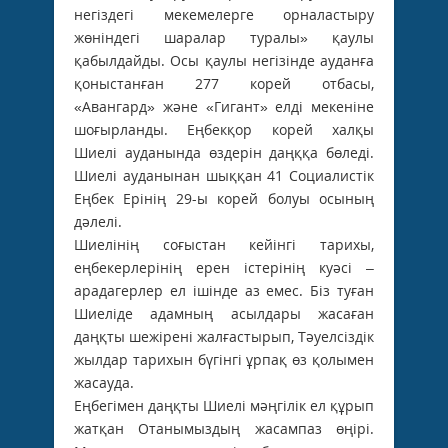
негіздегі мекемелерге орналастыру
жөніндегі шаралар туралы» қаулы
қабылдайды. Осы қаулы негізінде ауданға
қоныстанған 277 корей отбасы,
«Авангард» және «Гигант» елді мекеніне
шоғырланды. Еңбекқор корей халқы
Шиелі ауданында өздерін даңққа бөледі.
Шиелі ауданынан шыққан 41 Социалистік
Еңбек Ерінің 29-ы корей болуы осының
дәлелі.
Шиелінің соғыстан кейінгі тарихы,
еңбекерлерінің ерен істерінің куәсі –
арадагерлер ел ішінде аз емес. Біз туған
Шиеліде адамның асылдары жасаған
даңқты шежірені жалғастырып, Тәуелсіздік
жылдар тарихын бүгінгі ұрпақ өз қолымен
жасауда.
Еңбегімен даңқты Шиелі мәңгілік ел құрып
жатқан Отанымыздың жасампаз өңірі.