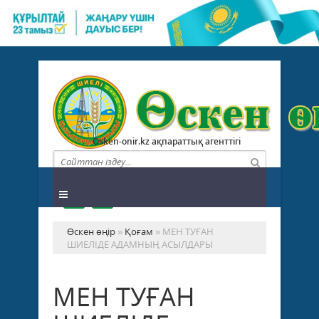
Osken-onir.kz ақпараттық агенттігі
Өскен өңір
»
Қоғам
» МЕН ТУҒАН
ШИЕЛІДЕ АДАМНЫҢ АСЫЛДАРЫ
МЕН ТУҒАН