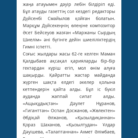
жаңа атауымен дәуір лебін білдіріп еді.
Бұл атауды газеттің сол кездегі редакторы
Дүйсенбі Смайылов қойған болатын.
Марқұм Дүйсекеңнің өлеңіне композитор
Әсет Бейсеуов жазған «Маржаны Сырдың
Шиелім» әні бүгінге дейін шиеліліктердің
Гимні іспетті.
Соғыс жылдары жасы 62-ге келген Маман
Қалдыбаев ақсақал қарияларды бір-бір
гектардан күріш егіп, мол өнім алуға
шақырды. Қайратты жас­тар майданда
жүрген шақта елдегі әкелер қолына
кетпендерін қайта алды. Бұл іс бүкіл
ауданда жаппай сипат алды.
«Ащықұдықтан» Дәулет Нұранов,
«Гиганттан» Оспан Досжанов, «Жөлектен»
Әбдіқай Әлжанов, «Қызылдиқаннан»
Қораз Шаханов, «Қызылтудан» Ұлдар
Дәуішева, «Талаптаннан» Ахмет Әлімбаев,