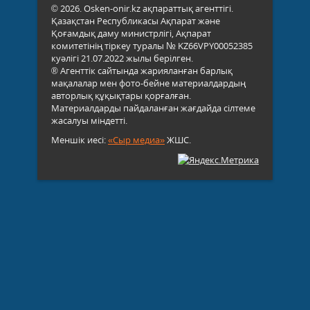
© 2026. Osken-onir.kz ақпараттық агенттігі.
Қазақстан Республикасы Ақпарат және
Қоғамдық даму министрлігі, Ақпарат
комитетінің тіркеу туралы № KZ66VPY00052385
куәлігі 21.07.2022 жылы берілген.
® Агенттік сайтында жарияланған барлық
мақалалар мен фото-бейне материалдардың
авторлық құқықтары қорғалған.
Материалдарды пайдаланған жағдайда сілтеме
жасалуы міндетті.
Меншік иесі:
«Сыр медиа»
ЖШС.