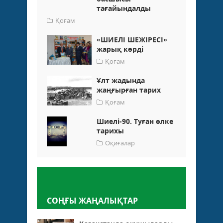
тағайындалды
Қоғам
«ШИЕЛІ ШЕЖІРЕСІ»
жарық көрді
Қоғам
Ұлт жадында
жаңғырған тарих
Қоғам
Шиелі-90. Туған өлке
тарихы
Оқиғалар
Пікір қалдыру
СОҢҒЫ ЖАҢАЛЫҚТАР