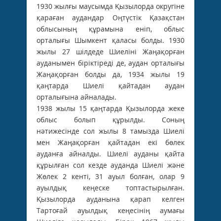
1930 жылғы маусымда Қызылорда округіне
қараған аудандар Оңтүстік Қазақстан
облысының құрамына еніп, облыс
орталығы Шымкент қаласы болды. 1930
жылы 27 шілдеде Шиеліні Жаңақорған
ауданымен біріктіреді де, аудан орталығы
Жаңақорған болды да, 1934 жылы 19
қаңтарда Шиелі қайтадан аудан
орталығына айналады.
1938 жылы 15 қаңтарда Қызылорда жеке
облыс болып құрылды. Соның
нәтижесінде сол жылы 8 тамызда Шиелі
мен Жаңақорған қайтадан екі бөлек
ауданға айналды. Шиелі ауданы қайта
құрылған сол кезде ауданда Шиелі және
Жөлек 2 кенті, 31 ауыл болған, олар 9
ауылдық кеңеске топтастырылған.
Қызылорда ауданына қарап келген
Тартоғай ауылдық кеңесінің аумағы