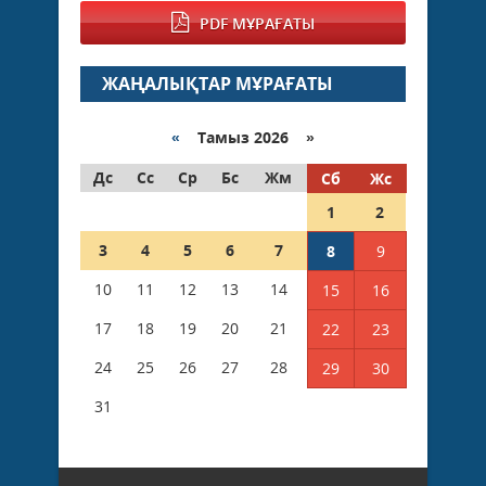
PDF МҰРАҒАТЫ
ЖАҢАЛЫҚТАР МҰРАҒАТЫ
«
Тамыз 2026 »
Дс
Сс
Ср
Бс
Жм
Сб
Жс
1
2
3
4
5
6
7
8
9
10
11
12
13
14
15
16
17
18
19
20
21
22
23
24
25
26
27
28
29
30
31