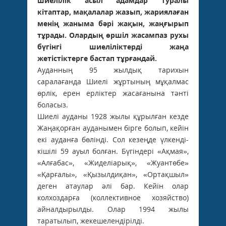
шиелілік асыл адамдар туралы
кітаптар, мақалалар жазып, жариялаған
менің жаныма бәрі жақын, жаңғырып
тұрады. Олардың өршіл жасампаз рухы
бүгінгі шиеліліктерді жаңа
жетістіктерге бастап тұрғандай.
Ауданның 95 жылдық тарихын
саралағанда Шиелі жұртының мұқалмас
өрлік, ерен ерліктер жасағанына тәнті
боласыз.
Шиелі ауданы 1928 жылы құрылған кезде
Жаңақорған ауданымен бірге болып, кейін
екі ауданға бөлінді. Сол кезеңде үлкенді-
кішілі 59 ауыл болған. Бүгіндері «Ақмая»,
«Алғабас», «Жиделіарық», «Жуантөбе»
«Қарғалы», «Қызылдиқан», «Ортақшыл»
деген атаулар әлі бар. Кейін олар
колхоздарға (коллективное хозяйство)
айналдырылды. Олар 1994 жылы
таратылып, жекешелендірілді.