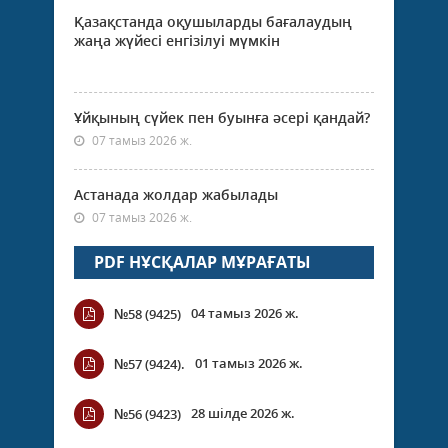
Қазақстанда оқушыларды бағалаудың
жаңа жүйесі енгізілуі мүмкін
Ұйқының сүйек пен буынға әсері қандай?
07 тамыз 2026 ж.
Астанада жолдар жабылады
07 тамыз 2026 ж.
PDF НҰСҚАЛАР МҰРАҒАТЫ
04 тамыз 2026 ж.
№58 (9425)
01 тамыз 2026 ж.
№57 (9424).
28 шілде 2026 ж.
№56 (9423)