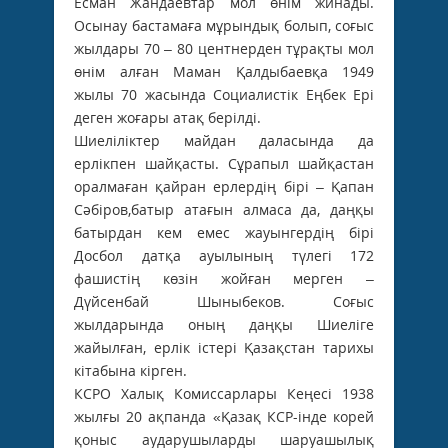
Есман Жандаевтар мол өнім жинады.
Осынау бастамаға мұрындық болып, соғыс
жылдары 70 – 80 центнерден тұрақты мол
өнім алған Маман Қалдыбаевқа 1949
жылы 70 жасында Социалистік Еңбек Ері
деген жоғары атақ берілді.
Шиеліліктер майдан даласында да
ерлікпен шайқасты. Сұрапыл шайқастан
оралмаған қайран ерлердің бірі – Қапан
Сәбіров,батыр атағын алмаса да, даңқы
батырдан кем емес жауынгердің бірі
Досбол датқа ауылының түлегі 172
фашистің көзін жойған мерген –
Дүйсенбай Шыныбеков. Соғыс
жылдарында оның даңқы Шиеліге
жайылған, ерлік істері Қазақстан тарихы
кітабына кірген.
КСРО Халық Комиссарлары Кеңесі 1938
жылғы 20 ақпанда «Қазақ КСР-інде корей
қоныс аударушыларды шаруашылық