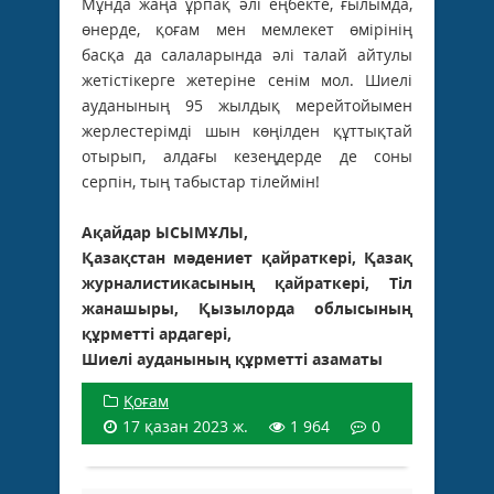
Мұнда жаңа ұрпақ әлі еңбекте, ғылымда,
өнерде, қоғам мен мемлекет өмірінің
басқа да салаларында әлі талай айтулы
жетістікерге жетеріне сенім мол. Шиелі
ауданының 95 жылдық мерейтойымен
жерлестерімді шын көңілден құттықтай
отырып, алдағы кезеңдерде де соны
серпін, тың табыс­тар тілеймін!
Ақайдар ЫСЫМҰЛЫ,
Қазақстан мәдениет қайраткері, Қазақ
журналистикасының қайраткері, Тіл
жанашыры, Қызылорда облысының
құрметті ардагері,
Шиелі ауданының құрметті азаматы
Қоғам
17 қазан 2023 ж.
1 964
0