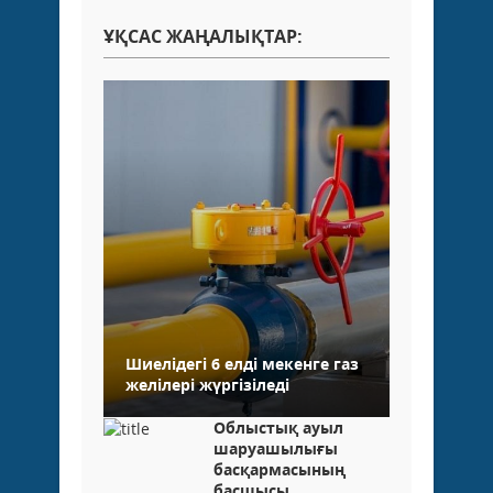
ҰҚСАС ЖАҢАЛЫҚТАР:
Шиелідегі 6 елді мекенге газ
желілері жүргізіледі
Облыстық ауыл
шаруашылығы
басқармасының
басшысы