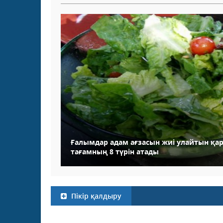
Ғалымдар адам ағзасын жиі улайтын қ
тағамның 8 түрін атады
Пікір қалдыру