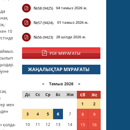
04 тамыз 2026 ж.
№58 (9425)
зда
анақ
01 тамыз 2026 ж.
№57 (9424).
оқ­
кен 10
28 шілде 2026 ж.
№56 (9423)
үстінде
раймыз.
PDF МҰРАҒАТЫ
ары­лып
ыз­дар.
ЖАҢАЛЫҚТАР МҰРАҒАТЫ
буіне
«
Тамыз 2026 »
сақ
Дс
Сс
Ср
Бс
Жм
Сб
Жс
з
1
2
лер мен
рден
3
4
5
6
7
8
9
10
11
12
13
14
н қолда­
15
16