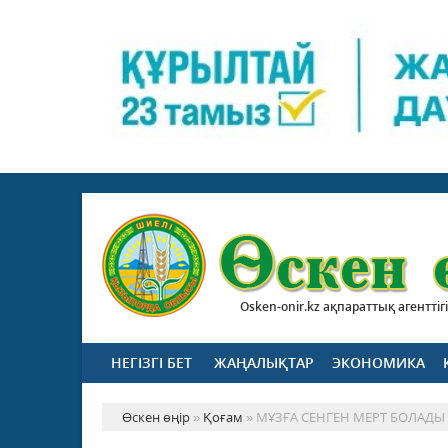
Osken-onir.kz ақпараттық агенттігі
НЕГІЗГІ БЕТ
ЖАҢАЛЫҚТАР
ЭКОНОМИКА
Өскен өңір
»
Қоғам
» МҰЗҒА СЕНГЕН МЕРТ БОЛАДЫ