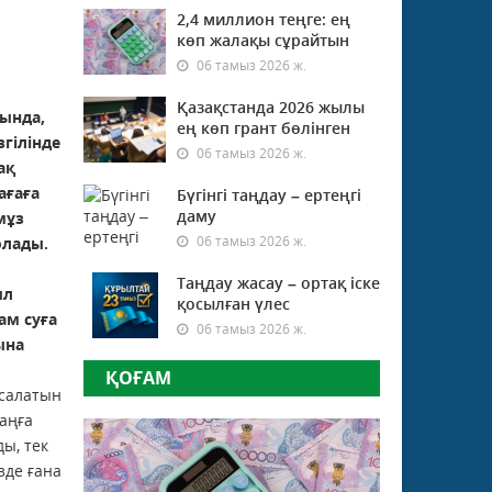
2,4 миллион теңге: ең
көп жалақы сұрайтын
06 тамыз 2026 ж.
Қазақстанда 2026 жылы
ында,
ең көп грант бөлінген
гілінде
06 тамыз 2026 ж.
ақ
ағаға
Бүгінгі таңдау – ертеңгі
даму
мұз
06 тамыз 2026 ж.
олады.
Таңдау жасау – ортақ іске
ыл
қосылған үлес
ам суға
06 тамыз 2026 ж.
ына
ҚОҒАМ
салатын
заңға
ды, тек
зде ғана