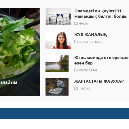
Әлемдегі ең қауіпті 11
мамандық белгілі болды
Әлем
ЖҮЗ ЖАҢАЛЫҚ
әлем тынысы
Югославияда өте ерекше
өзен бар
Фотобаян
ЖАРТАСТАҒЫ ЖАЗУЛАР
арапайым
Тарих