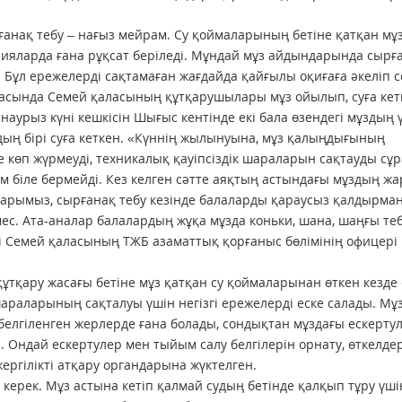
ғанақ тебу – нағыз мейрам. Су қоймаларының бетіне қатқан мұ
орияларда ғана рұқсат беріледі. Мұндай мұз айдындарында сырғ
Бұл ережелерді сақтамаған жағдайда қайғылы оқиғаға әкеліп с
басында Семей қаласының құтқарушылары мұз ойылып, суға кет
 наурыз күні кешкісін Шығыс кентінде екі бала өзендегі мұздың 
ың бірі суға кеткен. «Күннің жылынуына, мұз қалың­дығының
 көп жүрмеуді, техни­калық қауіп­сіздік шараларын сақтау­ды сұ
ім біле бермейді. Кез келген сәтте аяқтың астындағы мұздың ж
йтарымыз, сырғанақ тебу кезінде балаларды қараусыз қалдырмаң
ес. Ата-аналар балалардың жұқа мұзда коньки, шана, шаңғы те
йді Семей қаласының ТЖБ азаматтық қорғаныс бөлімінің офицері
құтқару жасағы бетіне мұз қатқан су қоймаларынан өткен кезде 
шараларының сақталуы үшін негізгі ережелерді еске салады. Мұ
ел­гі­ленген жерлерде ғана болады, сондықтан мұздағы ескерту
 Ондай ескертулер мен тыйым салу белгі­лерін орнату, өткелде
ергілікті атқару органдарына жүктелген.
уі керек. Мұз астына кетіп қал­май судың бетінде қалқып тұру үші