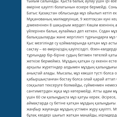
тыйым салынады. Қыста балық аулау үшін ірі өзе
өміріне қауіпті болатынын ескере бермейді. Со
Батыс Қазақстан облысында мұз ойылып кетіп екі
Мұқанованың мәлімдеуінше, 9 жел­тоқсан күні ке
дімекенінен 8 шақырым жердегі Көшім өзенінің а
үйлерінен балық аулаймыз деп кеткен. Содан мұз
балық­шыларды және жергілікті тұрғындарға мұз үс
Қыс мезгілінде су қоймаларында қат­қан мұз астын
сақтау – өз өміріңіздің қауіпсіздігі. Өзен-көл­де
тұрғындар бір-біріне судың бетімен төтелей қаты
жеткізе бермейміз. Мұздың қатқан су екенін е
арқылы жүретіндер алдымен мұздың қалыңдығын 
анықтай алады. Мысалы, мұз көкшіл түсті болса 
қабыршықтанған бостау болса олай қарай аттап 
соққылап тексеруге болмайды, сүйменмен немес
сантиметрден жұқа мұз көтермейді. Атты адам мұзд
үшін 60 см қалыңдықта мұз қатуы керек. Әсіресе
аймақтарда су бетіне қатқан мұздың қалыңдығы 
жаңбыр жауғанда мұздың үстімен жүру қауіпті. М
бұлақ көздері шығып жатқан маңайды, иірімдер­д