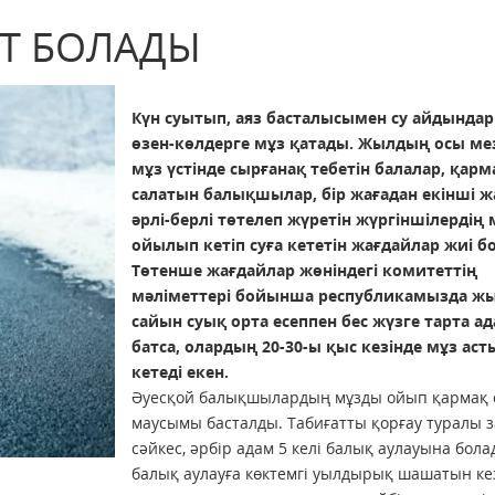
РТ БОЛАДЫ
Күн суытып, аяз басталысымен су айдындар
өзен-көлдерге мұз қатады. Жылдың осы мез
мұз үстінде сырғанақ тебетін балалар, қарм
салатын балықшылар, бір жағадан екінші ж
әрлі-берлі төтелеп жүретін жүргіншілердің 
ойылып кетіп суға кететін жағдайлар жиі б
Төтенше жағдайлар жөніндегі комитеттің
мәліметтері бойынша республикамызда ж
сайын суық орта есеппен бес жүзге тарта ад
батса, олардың 20-30-ы қыс кезінде мұз аст
кетеді екен.
Әуесқой балықшылардың мұзды ойып қармақ 
маусымы басталды. Таби­ғатты қорғау туралы 
сәйкес, әрбір адам 5 келі балық аулауына бола
балық аулауға көктемгі уылдырық шаша­тын ке