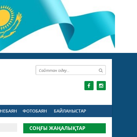
НЕБАЯН
ФОТОБАЯН
БАЙЛАНЫСТАР
СОҢҒЫ ЖАҢАЛЫҚТАР