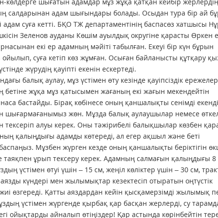
н-көлдерге шы­ғатын адамдар мұз жұқа қатқан кейбір жерлерді
ның салдарынан адам шығындары болады. Осыдан тура бір ай б
 адам суға кетті. БҚО ТЖ департаментінің баспасөз хатшысы Нұр
шкісін Зеленов ауданы Көшім ауылдық округіне қарасты Өркен е
рнасынан екі ер адамның мәйіті табылған. Екеуі бір күн бұрын
 ойылып, суға кетіп көз жұмған. Осыған байланысты құтқару қы
тінде жүрудің қауіпті екенін ескертеді.
дағы балық аулау, мұз үсті­мен өту кезінде қауіпсіздік ережелер
рдің бетіне жұқа мұз қатысымен жаға­ның екі жағын мекендейтін
наса бастайды. Бірақ көбінесе оның қан­шалықты сенімді екенді
стен шығармағанымыз жөн. Мұзда балық аулаушылар немесе өтке
тексеріп алуы керек. Оны тәжірибелі балықшылар көзбен қар
оның қалыңдығы адамды көтереді, ал егер ақшыл және беті
баспаңыз. Мұзбен жүрген кезде оның қаншалықты беріктігін ө
е таяқпен ұрып тексеру керек. Адамның салмағын қалыңдығы 8
ың үстімен өтуі үшін – 15 см, жеңіл көліктер үшін – 30 см, тра
, аязды күндері мен жылымықтар кезектесіп отыратын оңтүстік
жиі өзгереді. Қатты аяздардан кейін қысқамерзімді жылымық п
ұздың үстімен жүргенде қырбақ қар басқан жерлерді, су тарамд
егі ойықтарды айналып өтіңіздер! Қар астында көрінбейтін тер