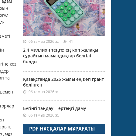
ң адам
ұрын
­гүл
л­
зметі
06 тамыз 2026 ж.
41
ін
2,4 миллион теңге: ең көп жалақы
сұрайтын мамандықтар белгілі
болды
гіне көз
лдер
ап та
Қазақстанда 2026 жылы ең көп грант
бөлінген
кшемен
06 тамыз 2026 ж.
кторлар
Бүгінгі таңдау – ертеңгі даму
06 тамыз 2026 ж.
ен
арын,
PDF НҰСҚАЛАР МҰРАҒАТЫ
ең мұз