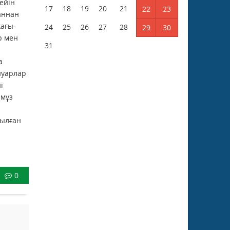
ейін
17
18
19
20
21
22
23
аннан
жағы­
24
25
26
27
28
29
30
р мен
31
а
нуарлар
і
 мұз
зылған
0