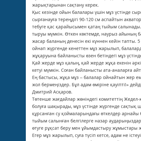
жарық­тарынан сақтану керек.
Қыс кезінде ойын балалары үшін мұз үстінде сыр
сырғанауға тереңдігі 90-120 см аспайтын акват
тебуге қас қарайысымен қатаң тыйым салынады. 
тыруы мүмкін. Өткен көктемде, нау­рыз айының 
жасар баланың денесін екі күннен кейін тапты. 5
ойнап жүргенде кенеттен мұз жарылып, балалард
жұқаруына байланысты өзен бетіндегі мұз үстінде
Қай жерде мұз қалың, қай жерде жұқа екенін әрк
кетуі мүмкін. Соған байланысты ата-аналарға а
Ең бастысы, жұқа мұз – балалар ойнайтын жер ем
жол бермеңіздер. Бұл адам өміріне қауіпті!» де
Дмитрий Асқаров.
Төтенше жағдайлар жөніндегі комитет­тің Жедел-
болуға шақырады, мұз үстінде жүр­генде сақтық 
құрсанған су қоймаларындағы өткелдер арнайы б
тыйым салынған белгілерге назар аударыңыздар.
өтуге рұқсат беру мен ұйымдастыру жұмыстары ж
Егер мұз жарылып, суға түсіп кетсе, адам не істе