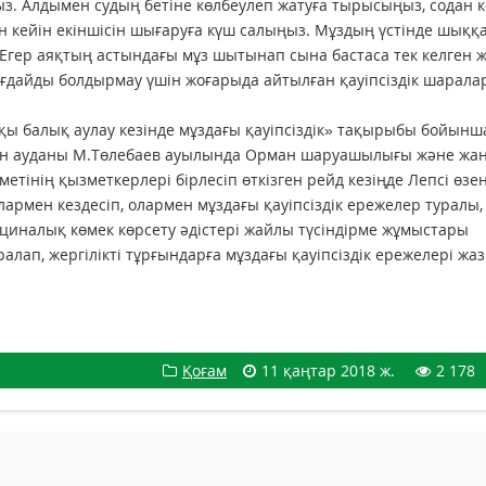
. Алдымен судың бетіне көлбеулеп жатуға тырысыңыз, содан к
н кейін екіншісін шығаруға күш салыңыз. Мұздың үстінде шыққ
 Егер аяқтың астындағы мұз шытынап сына бастаса тек келген 
ағдайды бол­дырмау үшін жоғарыда айтылған қауіпсіздік шарала
ы балық аулау кезінде мұздағы қауіпсіздік» тақырыбы бойынш
аркан ауданы М.Төлебаев ауылында Орман шаруашылығы және жа
етінің қызметкерлері бірлесіп өткізген рейд кезіңде Лепсі өзен
рмен кездесіп, олармен мұздағы қауіпсіздік ережелер туралы,
циналық көмек көрсету әдістері жайлы түсіндірме жұмыстары
алап, жергілікті тұрғындарға мұздағы қауіпсіздік ережелері жа
Қоғам
11 қаңтар 2018 ж.
2 178