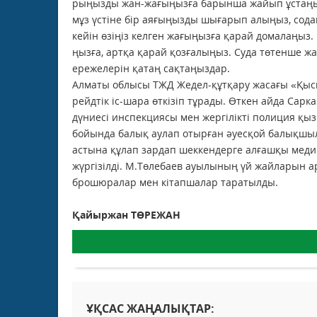
рыңызд­ы жан-жағыңызға барынша жайып ұстаңыз
мұз үстіне бір аяғыңызды шығарып алыңыз, сода
кейін өзіңіз келген жағыңызға қарай домалаңыз.
ңызға, артқа қарай қозғалыңыз. Суда төтен­ше ж
ережелерін қатаң сақтаңыздар.
Алматы облысы ТЖД Жедел-құтқару жасағы «Қысқ
рейдтік іс-шара өткізіп тұрады. Өткен айда С
дүниесі инспекциясы мен жергілікті поли­ция қызм
бойында балық аулап отырған әуесқой балық­шыла
астына құлап зардап шеккендерге алғашқы меди
жүргізілді. М.Төлебаев ауылының үй жайларын ар
брошюра­лар мен кітапшалар таратылды.
Қайыржан ТӨРЕЖАН
ҰҚСАС ЖАҢАЛЫҚТАР: