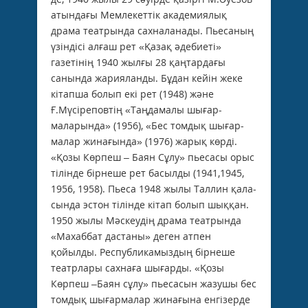
атындағы Мем­лекеттік академиялық
драма театрында сахналанады. Пьесаның
үзіндісі алғаш рет «Қазақ әдебиеті»
газетінің 1940 жылғы 28 қаңтардағы
санында жарияланды. Бұдан кейін жеке
кітапша болып екі рет (1948) және
Ғ.Мүсіреповтің «Таңдамалы шығар­
маларында» (1956), «Бес томдық шығар­
малар жинағында» (1976) жарық көрді.
«Қозы Көрпеш – Баян Сұлу» пьесасы орыс
тілінде бірнеше рет басылды (1941,1945,
1956, 1958). Пьеса 1948 жылы Таллин қала­
сында эстон тілінде кітап болып шыққан.
1950 жылы Мәскеудің драма театрында
«Махаббат дастаны» деген атпен
қойылды. Республикамыздың бірнеше
театрлары сах­наға шығарды. «Қозы
Көрпеш –Баян сұлу» пьесасын жазушы бес
томдық шығармалар жинағына енгізерде