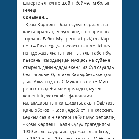
шілерге әлі күнге шейін беймәлім болып
ке­леді.
Сонымен…
«Қозы Көрпеш – Баян сұлу» сериалына
қайта оралсақ. Білуімізше, сценарий ав­
торлары Ғабит Мүсіреповтің «Қозы Көр­
пеш – Баян сұлу» пьесасының желісі не­
гізінде жазылғанын айтты. Ұлы Ғабең бұл
пьесаны жырдың қай нұсқасына сүйене
отырып, дайындады екен? Біз бұл сауалды
белгілі ақын Әділғазы Қайырбековке қой­
дық. Алматыдағы С.Мұқанов пен Ғ.Мүсі­
реповтің әдеби-мемориалдық музей
кешені­нің жетекшісі, филология
ғылымдарының кандидаты, ақын Әділғазы
Қайырбеков: «Қазақ әдебиетінің классигі,
көркем сөз­-дің зергері Ғабит Мүсіреповтің
«Қозы Көр­пеш – Баян Сұлу» трагедиясы
1939 жылы сәуір айында жазылып бітеді
де, 1940 жылы 29 сәуірде қазіргі М.Әуезов