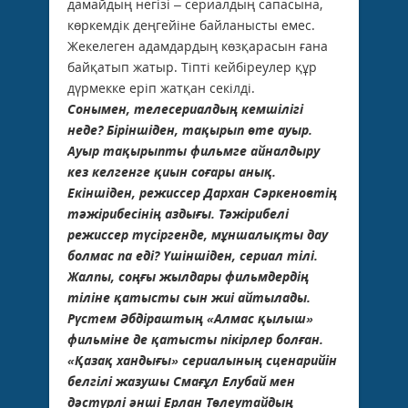
дамайдың негізі – сериалдың сапасына,
көркемдік деңгейіне байланысты емес.
Жекелеген адамдардың көзқарасын ғана
байқатып жатыр. Тіпті кейбіреулер құр
дүрмекке еріп жатқан секілді.
Сонымен, телесериалдың кемшілігі
неде? Біріншіден, тақырып өте ауыр.
Ауыр тақы­рыпты фильмге айналдыру
кез келгенге қиын соғары анық.
Екіншіден, режиссер Дархан Сәркеновтің
тәжірибесінің аздығы. Тәжірибелі
режиссер түсіргенде, мұншалықты дау
болмас па еді? Үшіншіден, сериал тілі.
Жалпы, соңғы жылдары фильмдердің
тіліне қа­тысты сын жиі айтылады.
Рүстем Әбдіраштың «Алмас қылыш»
фильміне де қатысты пі­кір­лер болған.
«Қазақ хандығы» сериалының сценарийін
белгілі жазушы Смағұл Елубай мен
дәстүрлі әнші Ерлан Төлеутайдың