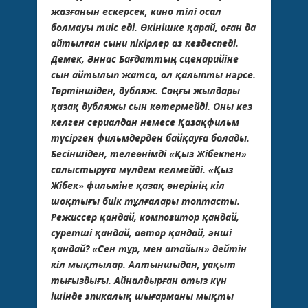
жазғанын ескерсек, кино тілі осал
болмауы тиіс еді. Өкінішке қарай, оған да
айтылған сыни пікірлер аз кездеспеді.
Демек, Әннас Бағдаттың сценарийіне
сын айтылып жатса, ол қалыпты нәрсе.
Төртіншіден, дубляж. Соңғы жылдары
қазақ дубляжы сын көтермейді. Оны кез
келген сериалдан немесе Қазақфильм
түсірген фильмдерден байқауға болады.
Бесіншіден, телеөнімді «Қыз Жібекпен»
салыстыруға мүлдем келмейді. «Қыз
Жібек» фильміне қазақ өнерінің кіл
шоқтығы биік тұлғалары топтасты.
Режиссер қандай, композитор қандай,
суретші қандай, автор қандай, әнші
қандай? «Сен тұр, мен атайын» дейтін
кіл мықтылар. Алтыншыдан, уақыт
тығыздығы. Айналдырған отыз күн
ішінде эпикалық шығарманы мықты