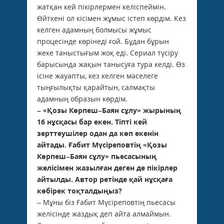
жатқан кей пікірлермен келіспеймін.
Өйткені ол кісі­мен жұмыс істеп көрдім. Кез
келген адам­ның болмысы жұмыс
процесінде көрінеді ғой. Бұдан бұрын
жеке таныстығым жоқ еді. Сериал түсіру
барысында жақын танысуға тура келді. Өз
ісіне жауапты, кез келген мә­селеге
тыңғылықты қарайтын, салмақты
адамның образын көрдім.
– «Қозы Көрпеш–Баян сұлу» жырының
16 нұсқасы бар екен. Тіпті кей
зерттеушілер одан да көп екенін
айтады. Ғабит Мүсі­реповтің «Қозы
Көрпеш–Баян сұлу» пье­са­сының
желісімен жазылған деген де пікірлер
айтылды. Автор ретінде қай нұсқаға
көбірек тоқталдыңыз?
– Мұны біз Ғабит Мүсіреповтің пьесасы
желісінде жаздық деп айта алмаймын.