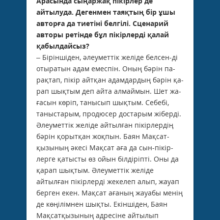
Ара­сында сыңаржақ пікірлер де
айтылуда. Де­генмен таяқтың бір ұшы
авторға да тиетіні белгілі. Сценарий
авторы ретінде бұл пікір­лерді қалай
қабылдайсыз?
– Біріншіден, әлеуметтік желіде бел­сен­-ді
отыратын адам емеспін. Оның бәрін па­
рақтап, пікір айтқан адамдардың бәрін қа­
рап шықтым деп айта алмаймын. Шет жа­
ғасын көріп, танысып шықтым. Себебі,
таныстарым, продюсер достарым жіберді.
Әлеуметтік желіде айтылған пікірлердің
бәрін қорытқан жоқпын. Баян Мақсат­
қызының әкесі Мақсат аға да сын-пікір­
лерге қатысты өз ойын білдіріпті. Оны да
қарап шықтым. Әлеуметтік желіде
айтылған пікірлерді жекелеп алып, жауап
берген екен. Мақсат ағаның жауабы менің
де кө­ңі­лімнен шықты. Екіншіден, Баян
Мақ­сат­қызының адресіне айтылып