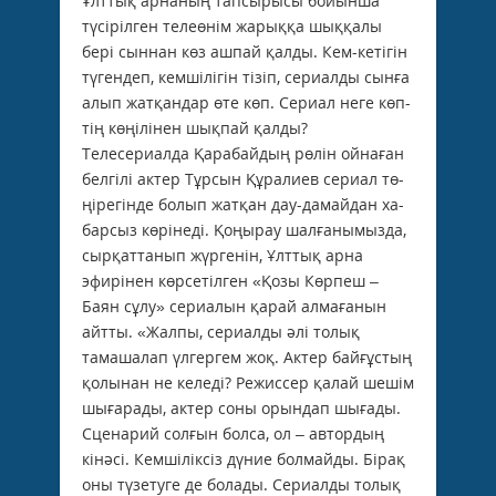
Ұлттық арнаның тапсырысы бойынша
түсірілген телеөнім жарыққа шыққалы
бері сыннан көз ашпай қалды. Кем-кетігін
тү­гендеп, кемшілігін тізіп, сериалды сынға
алып жатқандар өте көп. Сериал неге көп­
тің көңілінен шықпай қалды?
Телесериалда Қарабайдың рөлін ойнаған
белгілі актер Тұрсын Құралиев сериал тө­
ңірегінде болып жатқан дау-дамайдан ха­
барсыз көрінеді. Қоңырау шалғанымызда,
сырқаттанып жүргенін, Ұлттық арна
эфирі­нен көрсетілген «Қозы Көрпеш –
Баян сұлу» сериалын қарай алмағанын
айтты. «Жалпы, сериалды әлі толық
тамашалап үлгергем жоқ. Актер байғұстың
қолынан не келеді? Режиссер қалай шешім
шығарады, актер соны орындап шығады.
Сценарий солғын болса, ол – автордың
кінәсі. Кемші­лік­сіз дүние болмайды. Бірақ
оны түзетуге де болады. Сериалды толық