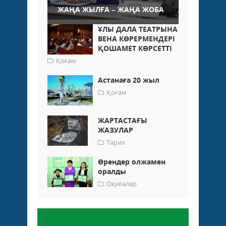
ЖАҢА ЖЫЛҒА – ЖАҢА ЖОБА
ҰЛЫ ДАЛА ТЕАТРЫНА
ВЕНА КӨРЕРМЕНДЕРІ
ҚОШАМЕТ КӨРСЕТТІ
Қоғам
Астанаға 20 жыл
Қоғам
ЖАРТАСТАҒЫ
ЖАЗУЛАР
Тарих
Өрендер олжамен
оралды
Оқиғалар
Пікір қалдыру