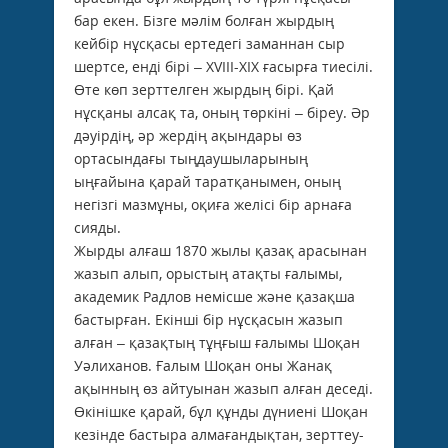
бар екен. Бізге мәлім болған жырдың
кейбір нұсқасы ертедегі заманнан сыр
шертсе, енді бірі – XVIII-XIX ғасырға тиесілі.
Өте көп зерттелген жырдың бірі. Қай
нұсқаны алсақ та, оның төркіні – біреу. Әр
дәуірдің, әр жердің ақындары өз
ортасындағы тыңдаушыларының
ыңғайына қарай таратқанымен, оның
негізгі мазмұны, оқиға желісі бір арнаға
сияды.
Жырды алғаш 1870 жылы қазақ арасы­нан
жазып алып, орыстың атақты ғалымы,
академик Радлов немісше және қазақша
бастырған. Екінші бір нұсқасын жазып
алған – қазақтың тұңғыш ғалымы Шоқан
Уәлиханов. Ғалым Шоқан оны Жанақ
ақын­ның өз айтуынан жазып алған деседі.
Өкінішке қарай, бұл құнды дүниені Шоқан
кезінде бастыра алмағандықтан, зерттеу­