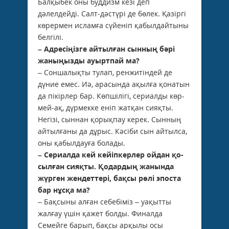
Балқыбек оны буддизм кезі деп
дәлелдейді. Салт-дәстүрі де бөлек. Қазіргі
көрермен исламға сүйеніп қабылдайтыны
белгілі.
– Адресіңізге айтылған сынның бәрі
жаныңызды ауыртпай ма?
– Соншалықты тулап, ренжитіндей де
дүние емес. Иә, арасында ақылға қонатын
да пікірлер бар. Көпшілігі, сериалды көр­
мей-ақ, дүрмекке еніп жатқан сияқты.
Негізі, сыннан қорықпау керек. Сынның
айтылғаны да дұрыс. Кәсіби сын айтылса,
оны қабылдауға болады.
– Сериалда кей кейіпкерлер ойдан қо­
сылған сияқты. Қодардың жанында
жүрген жендеттері, бақсы рөлі эпоста
бар нұсқа ма?
– Бақсыны алған себебіміз – уақытты
жалғау үшін қажет болды. Финалда
Семейге барып, бақсы арқылы осы