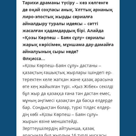
Тарихи драманы түсіру – кез келгенге
де оңай соқпасы анық. Ұлттық арнаның
лиро-эпостық жырды сериалға
айналдыру туралы идеясы – сәтті
жасалған қадамдардың бірі. Алайда
«Қозы Көрпеш – Баян сұлу» сериалы
жарық көрісімен, мұншама дау-дамайға
айналуының сыры неде?
Әлқисса…
«Қозы Көрпеш–Баян сұлу» дастаны –
қазақтың ғашықтық жырлары ішіндегі ер­
теректен келе жатқан және қазақ арасына
өте кең жайылған түрі. «Қыз Жібек» секілді
бұл жыр да қазаққа ғана тән дастан емес,
мұның әңгімесі қазақтан да басқа елдерде
бар. Сондықтан болар, түркі тілдес елдер­-
дің көбі «Қозы Көрпеш – Баян сұлу»
жырын өзіне меншіктейді.
Зерттеушілердің айтуын­ша, қазақ
арасында бұл жырдың 16 түрлі нұсқасы