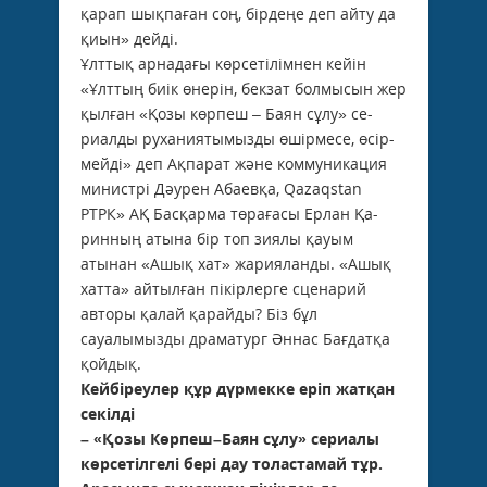
қарап шықпа­ған соң, бірдеңе деп айту да
қиын» дейді.
Ұлттық арнадағы көрсетілімнен кейін
«Ұлттың биік өнерін, бекзат болмысын жер
қылған «Қозы көрпеш – Баян сұлу» се­
риалды руханиятымызды өшірмесе, өсір­
мей­ді» деп Ақпарат және коммуника­ция
министрі Дәурен Абаевқа, Qazaqstan
РТРК» АҚ Басқарма төрағасы Ерлан Қа­
ринның атына бір топ зиялы қауым
атынан «Ашық хат» жарияланды. «Ашық
хатта» айтылған пікірлерге сценарий
авторы қалай қарайды? Біз бұл
сауалымызды драматург Әннас Бағдатқа
қойдық.
Кейбіреулер құр дүрмекке еріп жатқан
секілді
– «Қозы Көрпеш–Баян сұлу» сериалы
көрсетілгелі бері дау толастамай тұр.