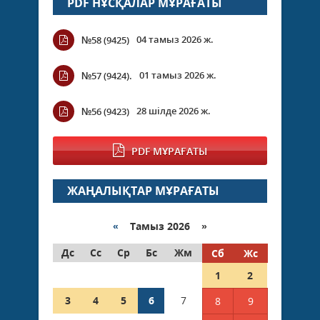
PDF НҰСҚАЛАР МҰРАҒАТЫ
04 тамыз 2026 ж.
№58 (9425)
01 тамыз 2026 ж.
№57 (9424).
28 шілде 2026 ж.
№56 (9423)
PDF МҰРАҒАТЫ
ЖАҢАЛЫҚТАР МҰРАҒАТЫ
«
Тамыз 2026 »
Дс
Сс
Ср
Бс
Жм
Сб
Жс
1
2
3
4
5
6
7
8
9