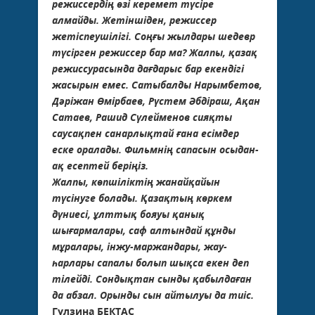
режиссердің өзі керемет түсіре
алмайды. Жетіншіден, режиссер
жетіспеушілігі. Соңғы жылдары шедевр
түсірген режис­сер бар ма? Жалпы, қазақ
режиссурасында дағдарыс бар екендігі
жасырын емес. Сатыбалды Нарымбетов,
Дәріжан Өмірбаев, Рүстем Әбдіраш, Ақан
Сатаев, Рашид Сүлейменов сияқ­ты
саусақпен санарлықтай ғана есімдер
еске оралады. Фильмнің сапасын осыдан-
ақ есептей беріңіз.
Жалпы, көпшіліктің жанайқайын
түсінуге болады. Қазақтың көркем
дүниесі, ұлттық бояуы қанық
шығармалары, саф алтындай құнды
мұралары, інжу-маржандары, жау­
һарлары сапалы болып шықса екен деп
тілейді. Сондықтан сынды қабылдаған
да абзал. Орынды сын айтылуы да тиіс.
Гүлзина БЕКТАС