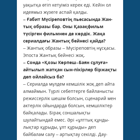
уақытқа өтіп кетуіміз керек еді. Кейін ол
идеямыз жүзеге аспай қалды.
– Ғабит Мүсіреповтің пьесасында Жан­
тық образы бар. Оны Қазақфильм
түсірген фильмнен де көрдік. Жаңа
сериалдағы Жан­тық бейнесі қайда?
– Жантық образы – Мүсіреповтің нұс­қасы.
Эпоста Жантық бейнесі жоқ.
– Сонда «Қозы Көрпеш–Баян сұлуға»
айтылып жатқан сын-пікірлер біржақты
деп ойлайсыз ба?
– Сериалда мүлдем кемшілік жоқ деп айта
алмаймын. Түрлі себептерге байла­ныс­ты
режиссерлік шешім болсын, сце­нарий мен
актерлік ойындарда болсын, кемшіліктер
байқалады. Бірақ соншалықты
шулайтындай емес. Әрі «ұлттық құнды­
лықтар құрыды, ұлт құрыды» деп
байбалам салу – артықтау секілді. Дау-