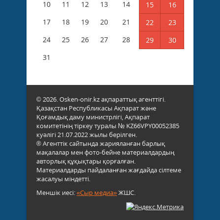
10
11
12
13
14
15
16
17
18
19
20
21
22
23
24
25
26
27
28
29
30
31
© 2026. Osken-onir.kz ақпараттық агенттігі.
Қазақстан Республикасы Ақпарат және
Қоғамдық даму министрлігі, Ақпарат
комитетінің тіркеу туралы № KZ66VPY00052385
куәлігі 21.07.2022 жылы берілген.
® Агенттік сайтында жарияланған барлық
мақалалар мен фото-бейне материалдардың
авторлық құқықтары қорғалған.
Материалдарды пайдаланған жағдайда сілтеме
жасалуы міндетті.
Меншік иесі:
«Сыр медиа»
ЖШС.