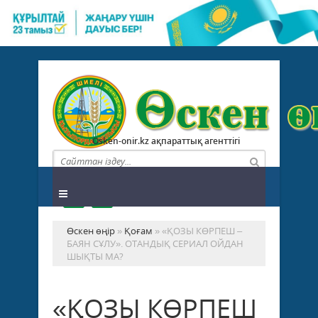
Osken-onir.kz ақпараттық агенттігі
Өскен өңір
»
Қоғам
» «ҚОЗЫ КӨРПЕШ –
БАЯН СҰЛУ». ОТАНДЫҚ СЕРИАЛ ОЙДАН
ШЫҚТЫ МА?
«ҚОЗЫ КӨРПЕШ