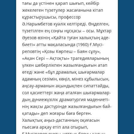
тағы да үстінен қарап шығып, кейбір
жекелеген түзетулер жаса­ғанына кітап
құрастырушысы, профессор
Ә.Нарымбетов куәлік келтіреді. Өңделген,
түзетілген ең соңғы нұсқасы – осы. Мұхтар
Әуезов өзінің «Қайта туған халықтың әде­
биеті» атты мақаласында (1960) Ғ.Мүсі­
реповтің «Қозы Көрпеш – Баян сұлу»,
«Ақан Сері – Ақтоқты» трагедияларының
үлкен шеберлікпен жазылғандығын атап
өтеді және «бұл драмалық шығармалар
адамның сезімін, көңіл, мінез құбылысын,
аңсау-арманын ақындықпен сипаттайды,
сол қасиеттері жаңа аталған шығармалар­
дың дүниежүзілік драматургия мәдениеті­
нің жақсы дәстүрінде жазылғандығын бай­
қатады» деп жоғары баға берген.
Халықтық аңыз-дастанның оқиғасын
пьесаға арқау етіп ала отырып,
Ғ.Мүсірепов рухты, ұлттық бояуы қалың,