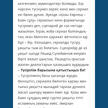
келгенімен, мүмкіндіктері болмады. Бір
нәрсені түсінуіміз керек: кино мен сериал
екі бөлек дүние. Әуелде «Қозы Көрпеш –
Баян сұлу» сериалын кино форматында
түсіреміз деп, сценарий де сол негізде
жазылған. Бірақ жоба сериал болғандық­
тан, оған бөлінген қаражат жеткіліксіз еді.
Бұл – бір. Екіншіден, сериалды түсіру
уақыты тым аз болатын. Сценрийді де аз
уақыт ішінде Рашид Сүлейменов екеуміз
бірге жазып шықтық. Рашидтің орысша
жазған диалогтарын қазақшаға аудардым.
– Түсірілім барысына қатыстыңыз ба?
– Түсірілімнiң басы-қасында жүрдік.
Өкініштісі, сериалға бөлінген қаржы мен
тығыз уақытта мынадай тарихи дүниені
жасап шығару мүмкін емес еді. Қозы мен
Баян сұлудың өмір сүрген уақыты тіпті
исламның заманы емес. Әмірхан