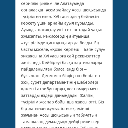
сериялы фильм Іле Алатауында
орналасқан әсем жайлау Ассы шоқысында
түсірілген екен. XVI ғасырдың бейнесін
көрсету үшін арнайы ауыл құрылды.
Ауылды жасақтау үшін екі аптадай уақыт
жұмсапты. Ре­жис­сердің айтуынша,
«түсірілімде қиындық­-тар да болды. Ең
басты мәселе, «Қозы Көрпеш – Баян сұлу»
хикаясына XVI ға­сырға сай реквизиттер
жетіспеді. Кейбіреуі басқа картиналарда
пайдаланылған болса, енді бірі –
бұзылған. Дегенмен біздің топ берілген
жоқ, сурет департаментінің ше­берлері
қажетті атрибуттарды, костюмдер мен
заттарды өздері дайындады. Жалпы,
түсірілім жоспар бойынша жақсы өтті. Біз
бір жағынан жұмыс істесек, екінші
жағынан Ассы шоқысының табиғатын
тамашалап, демалдық» дейді режиссер.