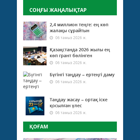
СОҢҒЫ ЖАҢАЛЫҚТАР
2,4 миллион теңге: ең көп
жалақы сұрайтын
06 тамыз 2026 ж.
Қазақстанда 2026 жылы ең
көп грант бөлінген
06 тамыз 2026 ж.
Бүгінгі таңдау – ертеңгі даму
06 тамыз 2026 ж.
Таңдау жасау – ортақ іске
қосылған үлес
06 тамыз 2026 ж.
ҚОҒАМ