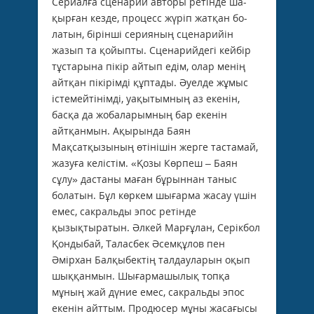
Сериалға сценарий авторы ретінде ша­
қырған кезде, процесс жүріп жатқан бо­
латын, бірінші серияның сценарийін
жазып та қойыпты. Сценарийдегі кейбір
тұстары­на пікір айтып едім, олар менің
айтқан пі­кірімді құптады. Әуелде жұмыс
істемей­тінімді, уақытымның аз екенін,
басқа да жобаларымның бар екенін
айтқанмын. Ақы­­рында Баян
Мақсатқызының өтінішін жерге тастамай,
жазуға келістім. «Қозы Көрпеш – Баян
сұлу» дастаны маған бұ­рыннан таныс
болатын. Бұл көркем шы­ғарма жасау үшін
емес, сакральды эпос ретінде
қызықтыратын. Әлкей Марғұлан, Серікбол
Қондыбай, Таласбек Әсемқұлов пен
Әмірхан Балқыбектің талдауларын оқып
шыққанмын. Шығармашылық топқа
мұның жай дүние емес, сакральды эпос
екенін айттым. Продюсер мұны жасағысы