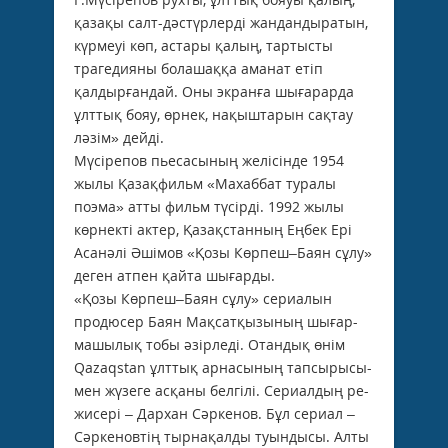
қазақы салт-дәстүрлерді жандандыратын,
күрмеуі көп, астары қалың, тартысты
трагедияны болашаққа аманат етіп
қалдырғандай. Оны экранға шығарарда
ұлттық бояу, өрнек, нақыш­тарын сақтау
ләзім» дейді.
Мүсірепов пьесасының желісінде 1954
жылы Қазақфильм «Махаббат туралы
поэма» атты фильм түсірді. 1992 жылы
көрнекті актер, Қазақстанның Еңбек Ері
Асанәлі Әшімов «Қозы Көрпеш–Баян сұлу»
деген атпен қайта шығарды.
«Қозы Көрпеш–Баян сұлу» сериалын
продюсер Баян Мақсатқызының шығар­
машылық тобы әзірледі. Отандық өнім
Qazaq­stan ұлттық арнасының тапсыры­сы­
мен жүзеге асқаны белгілі. Сериалдың ре­
жисері – Дархан Сәркенов. Бұл сериал –
Сәркеновтің тырнақалды туындысы. Алты